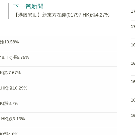
下一篇新聞
1
【港股異動】新東方在綫(01797.HK)漲4.27%
1
漲10.58%
1
.HK)漲5.75%
1
)跌7.67%
1
K)漲10.29%
1
)漲3.7%
1
K)跌3.13%
)漲4.8%