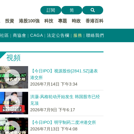
訂閱
简
遞
投資
港股100強
科技
專題
時政
香港百科
社區
商協會
CAGA
法定公告欄
服務
聯絡我們
視頻
【今日IPO】视源股份[2841.SZ]递表
港交所
2026年7月14日 下午3:34
洪灏-风格轮动开始发生 韩国股市已经
见顶
2026年7月9日 下午6:17
【今日IPO】明宇制药二度冲港交所
2026年7月13日 下午4:08