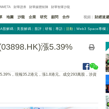
INMETA
財華證券
財華
媒體矩陣
財華
智庫沙龍
單
地圖
沙龍
企業
研究
顧問
合作
視頻
財經速
A股解碼
美股解碼
股評
研報
專訪
活動
Web3 Space專欄
898.HK)漲5.39%
漲5.39%，現報35.2港元，漲1.8港元。成交293萬股，涉資