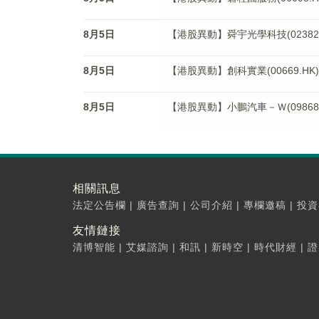
8月5日
【港股異動】舜宇光學科技(02382.H
8月5日
【港股異動】創科實業(00669.HK)
8月5日
【港股異動】小鵬汽車－Ｗ(09868.H
相關訊息
法定公告欄
|
廣告查詢
|
公司介紹
|
專欄邀稿
|
投資
友情鏈接
清博智能
|
艾媒諮詢
|
和訊
|
新時空
|
時代財經
|
證