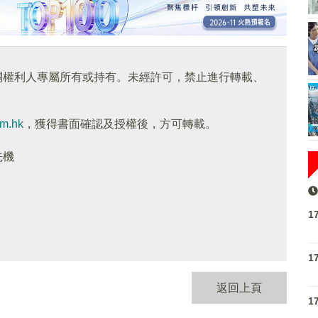
關權利人專屬所有或持有。未經許可，禁止進行轉載、
om.hk
，獲得書面確認及授權後，方可轉載。
先機
1
1
返回上頁
1