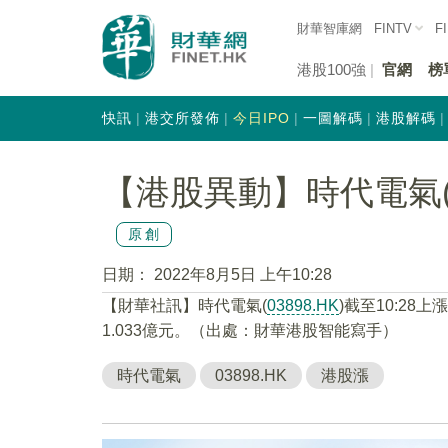
財華智庫網
FINTV
F
港股100強
官網
榜
快訊
港交所發佈
今日IPO
一圖解碼
港股解碼
【港股異動】時代電氣(03
原創
日期：
2022年8月5日 上午10:28
【財華社訊】時代電氣(
03898.HK
)截至10:28上
1.033億元。（出處：財華港股智能寫手）
時代電氣
03898.HK
港股漲