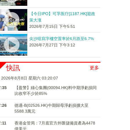
【今日IPO】可孚医疗[1187.HK]迎政
策大涨
2026年7月15日 下午5:51
尖沙咀寫字樓空置率於6月跌至6.7%
2026年7月27日 下午3:12
快訊
更多
2026年8月8日 星期六 03:20:08
7:35
【盈警】綠心集團(00094.HK)料中期淨虧損同
比收窄不少於85%
7:26
德適-B(02526.HK)中期歸母淨虧損擴大至
5588.3萬元
7:11
香港金管局：7月底官方外匯儲備資產為4478
億美元