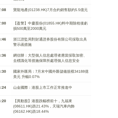
7:08
寶龍地產(01238.HK)7月合約銷售額約5.5億元
7:00
【盈警】中慶股份(01855.HK)料中期除稅後虧
損500萬至2000萬元
6:46
浙江證監局對財通證券股份有限公司採取出具
警示函措施
6:36
網信辦：大型個人信息處理者應當採取加密、
去標識化等措施保障所處理個人信息安全
6:30
國家外匯局：7月末中國外匯儲備規模34188億
美元 升幅0.07%
6:24
山金國際：港股上市工作正常推進中
6:20
【異動股】港股跌幅榜前十，九福來
(08611.HK)跌21.43%，天瑞汽車内飾
(06162.HK)跌18.44%