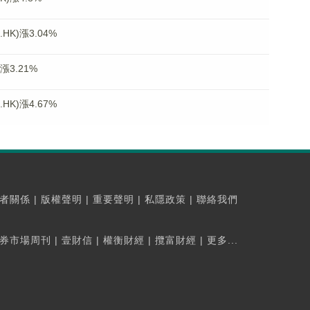
K)漲3.04%
漲3.21%
K)漲4.67%
者關係
|
版權聲明
|
重要聲明
|
私隱政策
|
聯絡我們
券市場周刊
|
壹財信
|
權衡財經
|
攬富財經
|
更多...