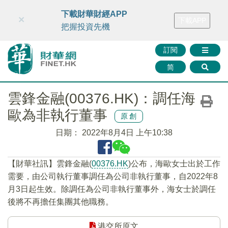
財華智庫網
FINTV
FINMETA
財華證券
媒體矩陣
下載財華財經APP
×
下載APP
智庫沙龍
聯絡我們
把握投資先機
訂閱
简
雲鋒金融(00376.HK)：調任海
歐為非執行董事
原創
日期：
2022年8月4日 上午10:38
【財華社訊】雲鋒金融(
00376.HK
)公布，海歐女士出於工作
需要，由公司執行董事調任為公司非執行董事，自2022年8
月3日起生效。除調任為公司非執行董事外，海女士於調任
後將不再擔任集團其他職務。
港交所原文