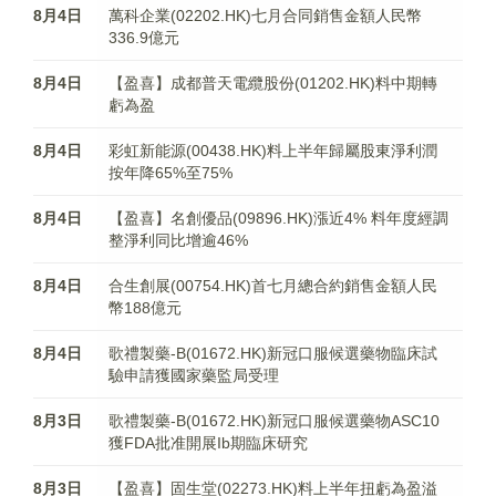
8月4日
萬科企業(02202.HK)七月合同銷售金額人民幣
336.9億元
8月4日
【盈喜】成都普天電纜股份(01202.HK)料中期轉
虧為盈
8月4日
彩虹新能源(00438.HK)料上半年歸屬股東淨利潤
按年降65%至75%
8月4日
【盈喜】名創優品(09896.HK)漲近4% 料年度經調
整淨利同比增逾46%
8月4日
合生創展(00754.HK)首七月總合約銷售金額人民
幣188億元
8月4日
歌禮製藥-B(01672.HK)新冠口服候選藥物臨床試
驗申請獲國家藥監局受理
8月3日
歌禮製藥-B(01672.HK)新冠口服候選藥物ASC10
獲FDA批准開展Ib期臨床研究
8月3日
【盈喜】固生堂(02273.HK)料上半年扭虧為盈溢