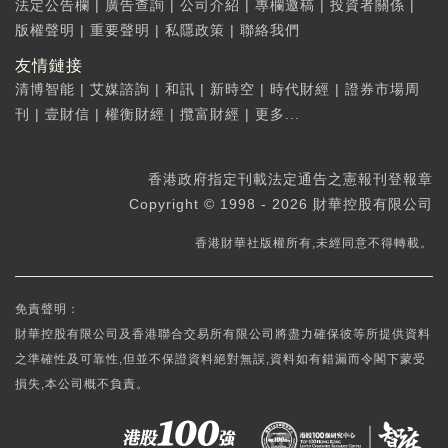
法定公告欄
|
廣告查詢
|
公司介紹
|
專欄邀稿
|
投資者關係
|
版權聲明
|
重要聲明
|
私隱政策
|
聯絡我們
友情鏈接
清博智能
|
艾媒諮詢
|
和訊
|
新時空
|
時代財經
|
證券市場周
刊
|
壹財信
|
權衡財經
|
攬富財經
|
更多...
香港政府指定刊載法定通告之憲報刊登報章
Copyright © 1998 - 2026 財華控股有限公司
香港財華社版權所有,未經同意不得轉載。
免責聲明：
財華控股有限公司及香港聯合交易所有限公司將盡力確保彼等所提供資料
之準確性及可靠性,但並不保證資料絕對無誤,資料如有錯漏而令閣下蒙受
損失,本公司概不負責。