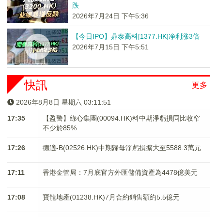
跌
2026年7月24日 下午5:36
【今日IPO】鼎泰高科[1377.HK]净利涨3倍
2026年7月15日 下午5:51
快訊
更多
2026年8月8日 星期六 03:11:51
17:35
【盈警】綠心集團(00094.HK)料中期淨虧損同比收窄
不少於85%
17:26
德適-B(02526.HK)中期歸母淨虧損擴大至5588.3萬元
17:11
香港金管局：7月底官方外匯儲備資產為4478億美元
17:08
寶龍地產(01238.HK)7月合約銷售額約5.5億元