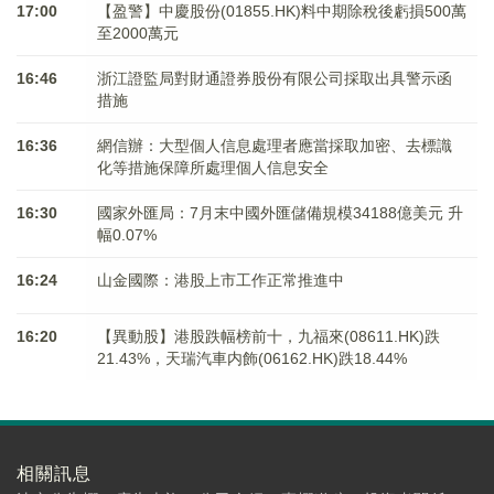
17:00
【盈警】中慶股份(01855.HK)料中期除稅後虧損500萬
至2000萬元
16:46
浙江證監局對財通證券股份有限公司採取出具警示函
措施
16:36
網信辦：大型個人信息處理者應當採取加密、去標識
化等措施保障所處理個人信息安全
16:30
國家外匯局：7月末中國外匯儲備規模34188億美元 升
幅0.07%
16:24
山金國際：港股上市工作正常推進中
16:20
【異動股】港股跌幅榜前十，九福來(08611.HK)跌
21.43%，天瑞汽車内飾(06162.HK)跌18.44%
相關訊息