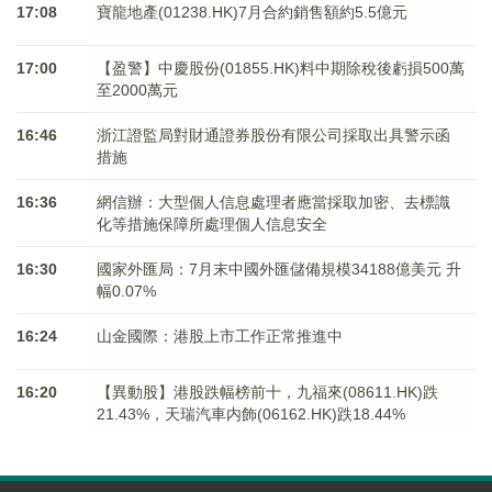
17:08
寶龍地產(01238.HK)7月合約銷售額約5.5億元
17:00
【盈警】中慶股份(01855.HK)料中期除稅後虧損500萬
至2000萬元
16:46
浙江證監局對財通證券股份有限公司採取出具警示函
措施
16:36
網信辦：大型個人信息處理者應當採取加密、去標識
化等措施保障所處理個人信息安全
16:30
國家外匯局：7月末中國外匯儲備規模34188億美元 升
幅0.07%
16:24
山金國際：港股上市工作正常推進中
16:20
【異動股】港股跌幅榜前十，九福來(08611.HK)跌
21.43%，天瑞汽車内飾(06162.HK)跌18.44%