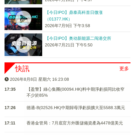
【今日IPO】鼎泰高科首日微涨
（01377.HK）
2026年7月9日 下午3:58
【今日IPO】奥动新能源二闯港交所
2026年7月21日 下午5:50
快訊
更多
2026年8月8日 星期六 16:23:08
17:35
【盈警】綠心集團(00094.HK)料中期淨虧損同比收窄
不少於85%
17:26
德適-B(02526.HK)中期歸母淨虧損擴大至5588.3萬元
17:11
香港金管局：7月底官方外匯儲備資產為4478億美元