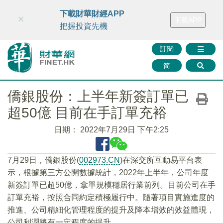
財華智庫網
FINTV
FINMETA
財華證券
媒體矩陣
下載財華財經APP
×
下載APP
智庫沙龍
聯絡我們
把握投資先機
訂閱
简
僑銀股份：上半年新簽訂單已
超50億 目前在手訂單充裕
日期：
2022年7月29日 下午2:25
7月29日，僑銀股份(
002973.CN
)在深交所互動易平台表
示，根據第三方公開數據統計，2022年上半年，公司年度
新簽訂單已超50億，拿單規模穩居行業前列。目前公司在手
訂單充裕，按照合同約定積極履行中。隨著項目實施進度的
推進、公司精細化管理程度的提升及降本增效的效益體現，
公司利潤將有一定程度的提升。