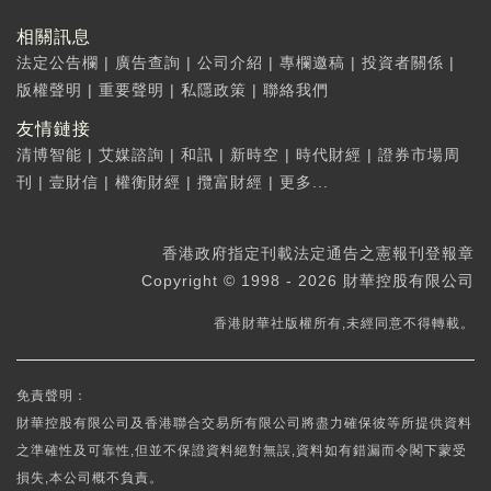
相關訊息
法定公告欄
|
廣告查詢
|
公司介紹
|
專欄邀稿
|
投資者關係
|
版權聲明
|
重要聲明
|
私隱政策
|
聯絡我們
友情鏈接
清博智能
|
艾媒諮詢
|
和訊
|
新時空
|
時代財經
|
證券市場周
刊
|
壹財信
|
權衡財經
|
攬富財經
|
更多...
香港政府指定刊載法定通告之憲報刊登報章
Copyright © 1998 - 2026 財華控股有限公司
香港財華社版權所有,未經同意不得轉載。
免責聲明：
財華控股有限公司及香港聯合交易所有限公司將盡力確保彼等所提供資料
之準確性及可靠性,但並不保證資料絕對無誤,資料如有錯漏而令閣下蒙受
損失,本公司概不負責。