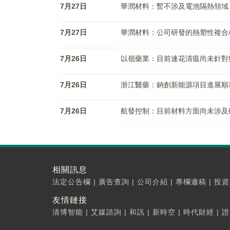
7月27日
華潤材料：暫不涉及電池隔熱領域
7月27日
華潤材料：公司研發的熱塑性複合
7月26日
以嶺藥業：目前連花清瘟尚未針對
7月26日
浙江醫藥：鈉創新能源項目進展順
7月26日
航發控制：目前材料方面尚未涉及
相關訊息
法定公告欄
|
廣告查詢
|
公司介紹
|
專欄邀稿
|
投資
友情鏈接
清博智能
|
艾媒諮詢
|
和訊
|
新時空
|
時代財經
|
證