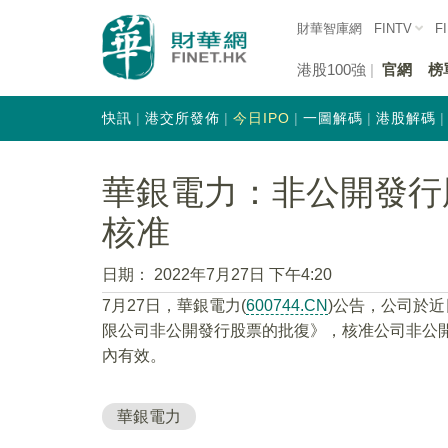
財華智庫網
FINTV
F
港股100強
官網
榜
快訊
港交所發佈
今日IPO
一圖解碼
港股解碼
華銀電力：非公開發行
核准
日期：
2022年7月27日 下午4:20
7月27日，華銀電力(
600744.CN
)公告，公司於
限公司非公開發行股票的批復》，核准公司非公開
內有效。
華銀電力