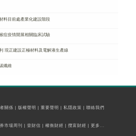
材料目前處產業化建設階段
猴痘疫情開展相關臨床試驗
利 現正建設正極材料及電解液生產線
碳纖維
者關係
|
版權聲明
|
重要聲明
|
私隱政策
|
聯絡我們
券市場周刊
|
壹財信
|
權衡財經
|
攬富財經
|
更多...