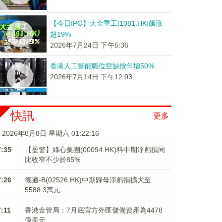
【今日IPO】大金重工[1081.HK]飙涨
超19%
2026年7月24日 下午5:36
香港人工智能職位空缺按年增50%
2026年7月14日 下午12:03
快訊
更多
2026年8月8日 星期六 01:22:16
7:35
【盈警】綠心集團(00094.HK)料中期淨虧損同
比收窄不少於85%
7:26
德適-B(02526.HK)中期歸母淨虧損擴大至
5588.3萬元
7:11
香港金管局：7月底官方外匯儲備資產為4478
億美元