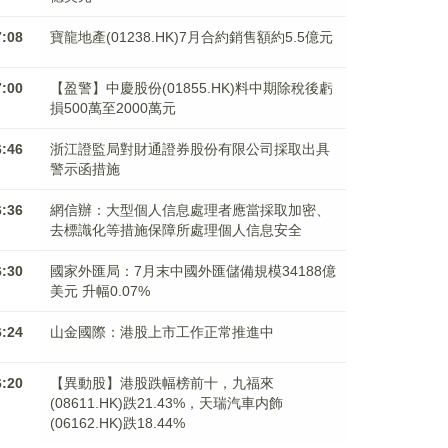
7:08
寶龍地產(01238.HK)7月合約銷售額約5.5億元
7:00
【盈警】中慶股份(01855.HK)料中期除稅後虧
損500萬至2000萬元
6:46
浙江證監局對財通證券股份有限公司採取出具
警示函措施
6:36
網信辦：大型個人信息處理者應當採取加密、
去標識化等措施保障所處理個人信息安全
6:30
國家外匯局：7月末中國外匯儲備規模34188億
美元 升幅0.07%
6:24
山金國際：港股上市工作正常推進中
6:20
【異動股】港股跌幅榜前十，九福來
(08611.HK)跌21.43%，天瑞汽車内飾
(06162.HK)跌18.44%