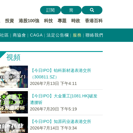
訂閱
简
遞
投資
港股100強
科技
專題
時政
香港百科
社區
商協會
CAGA
法定公告欄
服務
聯絡我們
視頻
【今日IPO】铂科新材递表港交所
（300811.SZ）
2026年7月13日 下午4:11
【今日IPO】大金重工[1081.HK]破发
遭腰斩
2026年7月20日 下午5:19
【今日IPO】知原药业递表港交所
2026年7月14日 下午3:34