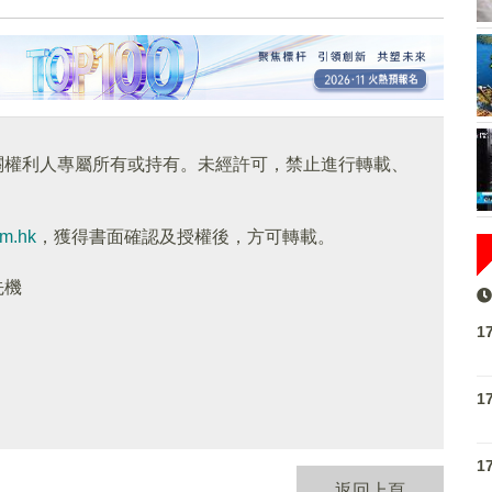
關權利人專屬所有或持有。未經許可，禁止進行轉載、
om.hk
，獲得書面確認及授權後，方可轉載。
先機
1
1
1
返回上頁