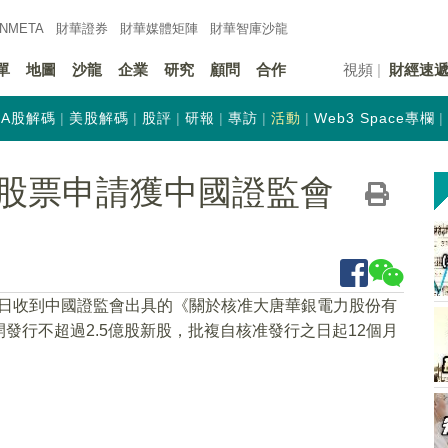
INMETA
財華證券
財華
媒體矩陣
財華
智庫沙龍
單
地圖
沙龍
企業
研究
顧問
合作
視頻
財經速
A股解碼
美股解碼
股評
研報
專訪
活動
Web3 Space專欄
股票申請獲中國證監會
近日收到中國證監會出具的《關於核准大唐華銀電力股份有
發行不超過2.5億股新股，批複自核准發行之日起12個月