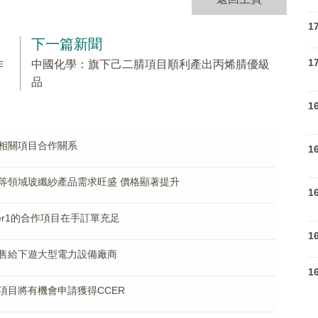
1
下一篇新聞
1
作
中國化學：旗下己二腈項目順利產出丙烯腈優級
品
1
相關項目合作關系
1
等領域玻纖紗產品需求旺盛 價格顯著提升
1
er1的合作項目在手訂單充足
1
售給下遊大型電力設備廠商
1
項目將有機會申請獲得CCER