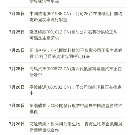
變異株活性更高
7月25日
中國核電(601985.CN)：公司25台在運機組目前均
處於滿功率運行狀態
7月25日
隆基綠能(601012.CN)目前公司石英砂供給正常
可滿足生產需求
7月25日
正邦科技：小范圍斷料情況不影響公司正常生產經
營 目前已通過資源協調得到解決
7月25日
海馬汽車(000572.CN)第四代氫燃料電池汽車正在
研發中
7月20日
寧波能源(600982.CN)：子公司儲能項目正在推進
中
7月20日
恒順醋業：非公開發行股票申請獲中國證監會核准
批復
7月20日
艾迪藥業：暫未與前沿生物、真實生物等企業開展
新藥研發或合作