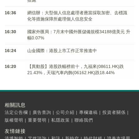
措施
16:36
網信辦：大型個人信息處理者應當採取加密、去標識
化等措施保障所處理個人信息安全
16:30
國家外匯局：7月末中國外匯儲備規模34188億美元 升
幅0.07%
16:24
山金國際：港股上市工作正常推進中
16:20
【異動股】港股跌幅榜前十，九福來(08611.HK)跌
21.43%，天瑞汽車内飾(06162.HK)跌18.44%
相關訊息
法定公告欄
|
廣告查詢
|
公司介紹
|
專欄邀稿
|
投資者關係
|
版權聲明
|
重要聲明
|
私隱政策
|
聯絡我們
友情鏈接
清博智能
|
艾媒諮詢
|
和訊
|
新時空
|
時代財經
|
證券市場周