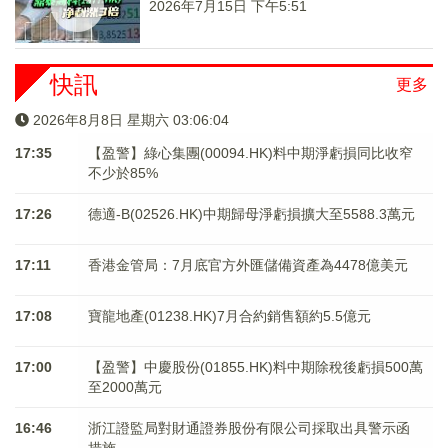
2026年7月15日 下午5:51
快訊
更多
2026年8月8日 星期六 03:06:05
17:35
【盈警】綠心集團(00094.HK)料中期淨虧損同比收窄
不少於85%
17:26
德適-B(02526.HK)中期歸母淨虧損擴大至5588.3萬元
17:11
香港金管局：7月底官方外匯儲備資產為4478億美元
17:08
寶龍地產(01238.HK)7月合約銷售額約5.5億元
17:00
【盈警】中慶股份(01855.HK)料中期除稅後虧損500萬
至2000萬元
16:46
浙江證監局對財通證券股份有限公司採取出具警示函