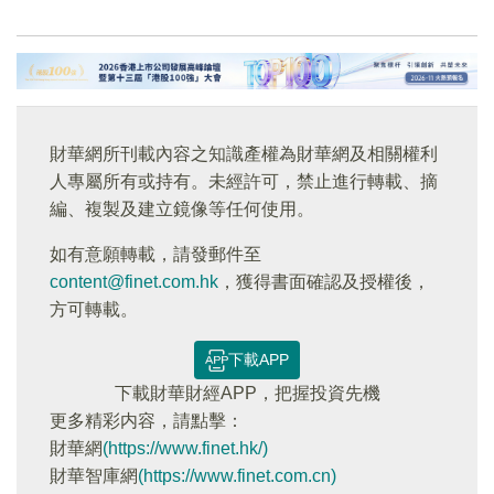
財華網所刊載內容之知識產權為財華網及相關權利
人專屬所有或持有。未經許可，禁止進行轉載、摘
編、複製及建立鏡像等任何使用。
如有意願轉載，請發郵件至
content@finet.com.hk
，獲得書面確認及授權後，
方可轉載。
下載APP
下載財華財經APP，把握投資先機
更多精彩内容，請點擊：
財華網
(https://www.finet.hk/)
財華智庫網
(https://www.finet.com.cn)