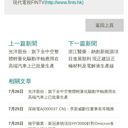
現代電視FINTV
(http://www.fintv.hk)
返回上頁
上一篇新聞
下一篇新聞
光洋股份：旗下全中空整
浙江醫藥：鈉創新能源項
體輕量化驅動半軸應用在
目進展順利 現正建設正
高端汽車上已批量生產
極材料及電解液生產線
相關文章
7月26日
光洋股份：旗下全中空整體輕量化驅動半軸應用在
高端汽車上已批量生產
7月25日
深南電A(000037.CN)：李新威辭任董事長等職務
7月25日
翰宇藥業：新冠鼻噴項目HY3000針對Omicron各