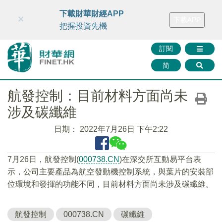
財華智庫網
FINTV
FINMETA
財華證券
媒體矩陣
下載財華財經APP
×
下載APP
智庫沙龍
聯絡我們
把握投資先機
訂閱
简
航發控制：目前材料方面尚未
涉及碳纖維
日期：
2022年7月26日 下午2:22
7月26日，航發控制(
000738.CN
)在深交所互動易平台表
示，公司主要產品為航空發動機控制系統，與葉片的安裝部
位環境和發揮的功能不同，目前材料方面尚未涉及碳纖維。
航發控制
000738.CN
碳纖維