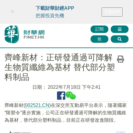
財華智庫網
FINTV
FINMETA
財華證券
媒體矩陣
下載財華財經APP
×
下載APP
智庫沙龍
聯絡我們
把握投資先機
訂閱
简
齊峰新材：正研發通過可降解
生物質纖維為基材 替代部分塑
料制品
日期：
2022年7月18日 下午2:41
齊峰新材(
002521.CN
)在深交所互動易平台表示，隨著國家
“限塑令”逐步實施，公司正在研發通過可降解的生物質纖維
為基材，替代部分塑料制品，目前正在研發改進階段。