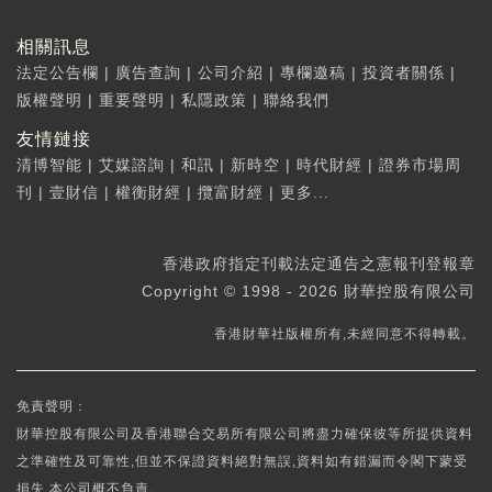
相關訊息
法定公告欄
|
廣告查詢
|
公司介紹
|
專欄邀稿
|
投資者關係
|
版權聲明
|
重要聲明
|
私隱政策
|
聯絡我們
友情鏈接
清博智能
|
艾媒諮詢
|
和訊
|
新時空
|
時代財經
|
證券市場周
刊
|
壹財信
|
權衡財經
|
攬富財經
|
更多...
香港政府指定刊載法定通告之憲報刊登報章
Copyright © 1998 - 2026 財華控股有限公司
香港財華社版權所有,未經同意不得轉載。
免責聲明：
財華控股有限公司及香港聯合交易所有限公司將盡力確保彼等所提供資料
之準確性及可靠性,但並不保證資料絕對無誤,資料如有錯漏而令閣下蒙受
損失,本公司概不負責。