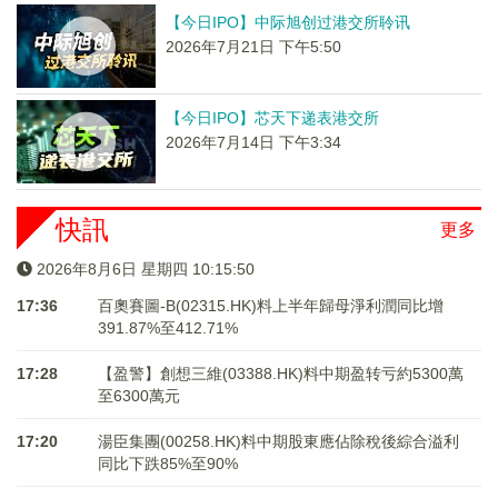
【今日IPO】中际旭创过港交所聆讯
2026年7月21日 下午5:50
【今日IPO】芯天下递表港交所
2026年7月14日 下午3:34
快訊
更多
2026年8月6日 星期四 10:15:50
17:36
百奧賽圖-B(02315.HK)料上半年歸母淨利潤同比增
391.87%至412.71%
17:28
【盈警】創想三維(03388.HK)料中期盈转亏約5300萬
至6300萬元
17:20
湯臣集團(00258.HK)料中期股東應佔除稅後綜合溢利
同比下跌85%至90%