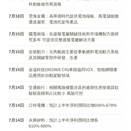
科創板做市商資格
7月18日
雲海金屬：為寧德時代提供電池端板、風電儲能微
通道扁管、電池托架等產品
7月15日
國電南瑞：在虛擬電廠關鍵技術和市場機制方面研
究多年 可提供完整虛擬電廠解決方案
7月15日
全柴動力：元雋氫能主要從事氫燃料電池動力系統
及其關鍵零部件研發、生產
7月15日
金溢科技(002869.CN)車路協同V2X、智能網聯產
品應用於自動駕駛領域
7月14日
交通銀行：相關風險樓盤涉及的逾期住房按揭貸款
餘額規模和占比較小 風險可控
7月14日
江特電機：預計上半年淨利潤同比增606%-678%
7月14日
永興材料：預計上半年淨利潤同比增長
610%-680%