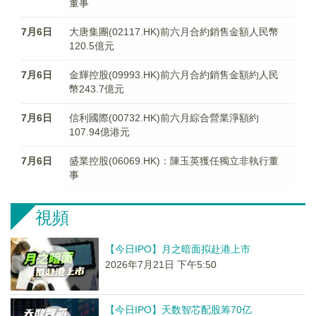
董事
7月6日
大唐集團(02117.HK)前六月合約銷售金額人民幣
120.5億元
7月6日
金輝控股(09993.HK)前六月合約銷售金額約人民
幣243.7億元
7月6日
信利國際(00732.HK)前六月綜合營業淨額約
107.94億港元
7月6日
盛業控股(06069.HK)：陳玉英獲任獨立非執行董
事
視頻
【今日IPO】月之暗面拟赴港上市
2026年7月21日 下午5:50
【今日IPO】天数智芯配股筹70亿