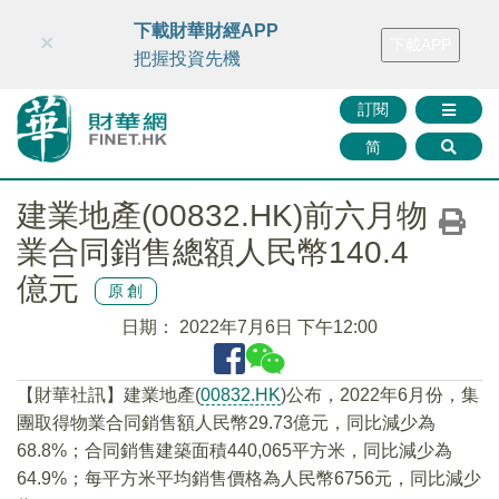
財華智庫網
FINTV
FINMETA
財華證券
媒體矩陣
下載財華財經APP
×
下載APP
智庫沙龍
聯絡我們
把握投資先機
訂閱
简
建業地產(00832.HK)前六月物
業合同銷售總額人民幣140.4
億元
原創
日期：
2022年7月6日 下午12:00
【財華社訊】建業地產(
00832.HK
)公布，2022年6月份，集
團取得物業合同銷售額人民幣29.73億元，同比減少為
68.8%；合同銷售建築面積440,065平方米，同比減少為
64.9%；每平方米平均銷售價格為人民幣6756元，同比減少