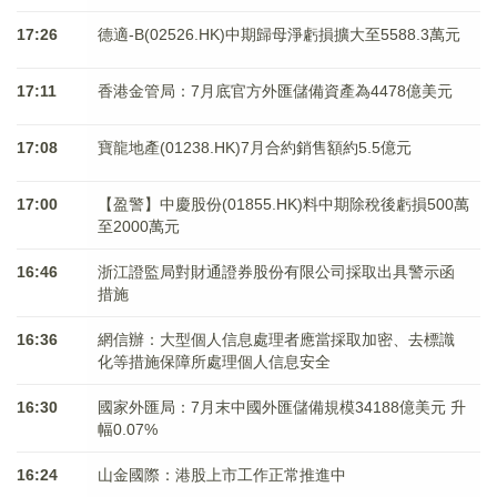
17:26
德適-B(02526.HK)中期歸母淨虧損擴大至5588.3萬元
17:11
香港金管局：7月底官方外匯儲備資產為4478億美元
17:08
寶龍地產(01238.HK)7月合約銷售額約5.5億元
17:00
【盈警】中慶股份(01855.HK)料中期除稅後虧損500萬
至2000萬元
16:46
浙江證監局對財通證券股份有限公司採取出具警示函
措施
16:36
網信辦：大型個人信息處理者應當採取加密、去標識
化等措施保障所處理個人信息安全
16:30
國家外匯局：7月末中國外匯儲備規模34188億美元 升
幅0.07%
16:24
山金國際：港股上市工作正常推進中