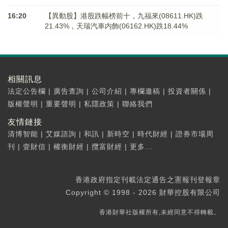
16:20
【異動股】港股跌幅榜前十，九福來(08611.HK)跌
21.43%，天瑞汽車内飾(06162.HK)跌18.44%
相關訊息
法定公告欄
|
廣告查詢
|
公司介紹
|
專欄邀稿
|
投資者關係
|
版權聲明
|
重要聲明
|
私隱政策
|
聯絡我們
友情鏈接
清博智能
|
艾媒諮詢
|
和訊
|
新時空
|
時代財經
|
證券市場周
刊
|
壹財信
|
權衡財經
|
攬富財經
|
更多...
香港政府指定刊載法定通告之憲報刊登報章
Copyright © 1998 - 2026 財華控股有限公司
香港財華社版權所有,未經同意不得轉載。