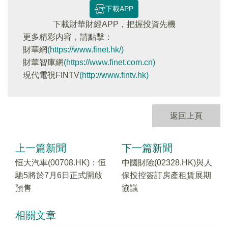
下載APP
下載財華財經APP，把握投資先機
更多精彩内容，請點擊：
財華網
(https://www.finet.hk/)
財華智庫網
(https://www.finet.com.cn)
現代電視FINTV
(http://www.fintv.hk)
返回上頁
上一篇新聞
下一篇新聞
恒大汽車(00708.HK)：恒
中國財險(02328.HK)與人
馳5將於7月6日正式開啟
保投控簽訂房產租賃展期
預售
協議
相關文章