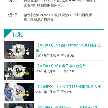
7月5日
藥明巨諾-B(02126.HK)已啟動JWATM204用於治
療晚期肝細胞癌的臨床研究
7月5日
翰森製藥(03692.HK)抗腫瘤藥物「呱柏西利膠
囊」獲藥品註冊證書
視頻
【今日IPO】新易盛[300502.SZ]冲刺港股上
市
2026年7月20日 下午5:20
【今日IPO】铂科电子递表港交所
2026年7月16日 下午3:50
【今日IPO】可孚医疗[1187.HK]迎政策大涨
2026年7月15日 下午5:51
【今日IPO】钧达股份[2865.HK]暴涨24%