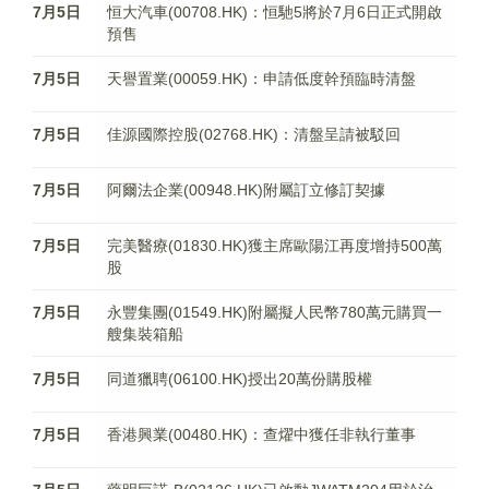
7月5日
恒大汽車(00708.HK)：恒馳5將於7月6日正式開啟
預售
7月5日
天譽置業(00059.HK)：申請低度幹預臨時清盤
7月5日
佳源國際控股(02768.HK)：清盤呈請被駁回
7月5日
阿爾法企業(00948.HK)附屬訂立修訂契據
7月5日
完美醫療(01830.HK)獲主席歐陽江再度增持500萬
股
7月5日
永豐集團(01549.HK)附屬擬人民幣780萬元購買一
艘集裝箱船
7月5日
同道獵聘(06100.HK)授出20萬份購股權
7月5日
香港興業(00480.HK)：查燿中獲任非執行董事