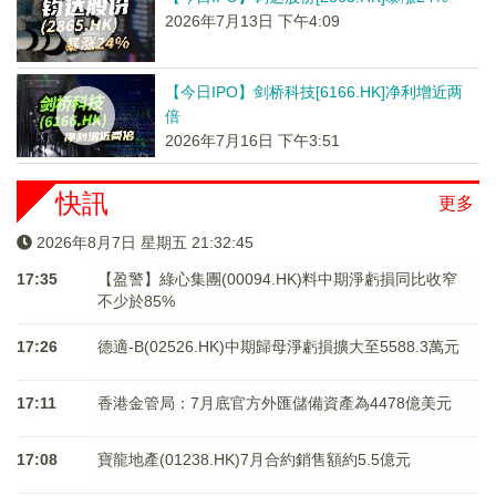
2026年7月13日 下午4:09
【今日IPO】剑桥科技[6166.HK]净利增近两
倍
2026年7月16日 下午3:51
快訊
更多
2026年8月7日 星期五 21:32:45
17:35
【盈警】綠心集團(00094.HK)料中期淨虧損同比收窄
不少於85%
17:26
德適-B(02526.HK)中期歸母淨虧損擴大至5588.3萬元
17:11
香港金管局：7月底官方外匯儲備資產為4478億美元
17:08
寶龍地產(01238.HK)7月合約銷售額約5.5億元