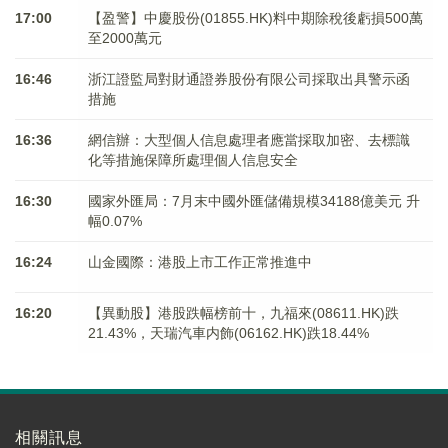
17:00
【盈警】中慶股份(01855.HK)料中期除稅後虧損500萬
至2000萬元
16:46
浙江證監局對財通證券股份有限公司採取出具警示函
措施
16:36
網信辦：大型個人信息處理者應當採取加密、去標識
化等措施保障所處理個人信息安全
16:30
國家外匯局：7月末中國外匯儲備規模34188億美元 升
幅0.07%
16:24
山金國際：港股上市工作正常推進中
16:20
【異動股】港股跌幅榜前十，九福來(08611.HK)跌
21.43%，天瑞汽車内飾(06162.HK)跌18.44%
相關訊息