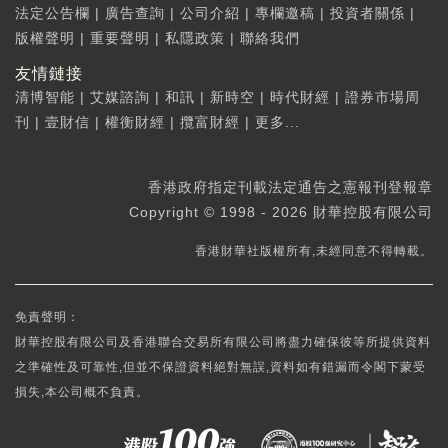
法定公告欄
|
廣告查詢
|
公司介紹
|
專欄邀稿
|
投資者關係
|
版權聲明
|
重要聲明
|
私隱政策
|
聯絡我們
友情鏈接
清博智能
|
艾媒諮詢
|
和訊
|
新時空
|
時代財經
|
證券市場周
刊
|
壹財信
|
權衡財經
|
攬富財經
|
更多...
香港政府指定刊載法定通告之憲報刊登報章
Copyright © 1998 - 2026 財華控股有限公司
香港財華社版權所有,未經同意不得轉載。
免責聲明：
財華控股有限公司及香港聯合交易所有限公司將盡力確保彼等所提供資料
之準確性及可靠性,但並不保證資料絕對無誤,資料如有錯漏而令閣下蒙受
損失,本公司概不負責。