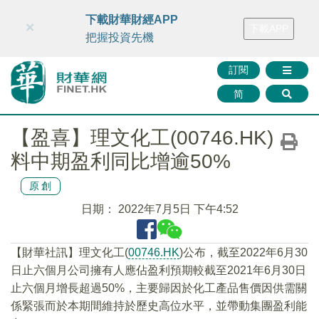
財華智庫網
FINTV
FINMETA
財華證券
媒體矩陣
下載財華財經APP
×
下載APP
智庫沙龍
聯絡我們
把握投資先機
訂閱
简
【盈喜】理文化工(00746.HK)
料中期盈利同比增逾50%
原創
日期：
2022年7月5日 下午4:52
【財華社訊】理文化工(
00746.HK
)公布，截至2022年6月30
日止六個月公司擁有人應佔盈利預期較截至2021年6月30日
止六個月增長超過50%，主要歸因於化工產品售價因供需關
係緊張而於本期間維持於歷史高位水平，並帶動集團盈利能