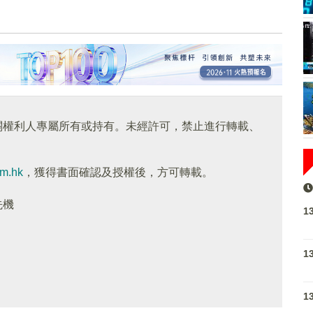
關權利人專屬所有或持有。未經許可，禁止進行轉載、
om.hk
，獲得書面確認及授權後，方可轉載。
先機
1
1
1