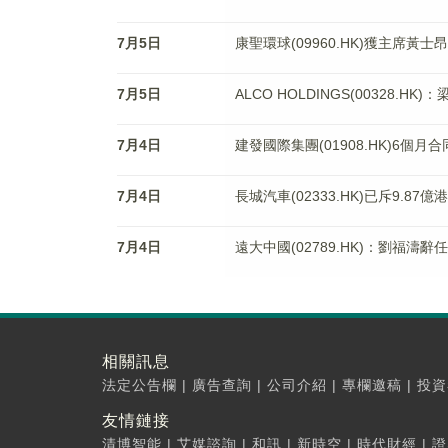
7月5日
康聖環球(09960.HK)獲主席黃士昂
7月5日
ALCO HOLDINGS(00328.H
7月4日
建發國際集團(01908.HK)6個
7月4日
長城汽車(02333.HK)已斥9.87億
7月4日
遠大中國(02789.HK)：劉福濤
相關訊息
法定公告欄
|
廣告查詢
|
公司介紹
|
專欄邀稿
|
投資
友情鏈接
清博智能
|
艾媒諮詢
|
和訊
|
新時空
|
時代財經
|
證