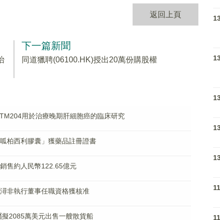
返回上頁
1
下一篇新聞
1
治
同道獵聘(06100.HK)授出20萬份購股權
1
JWATM204用於治療晚期肝細胞癌的臨床研究
1
藥物「呱柏西利膠囊」獲藥品註冊證書
1
約銷售約人民幣122.65億元
1
鋒及蔡潯非執行董事任職資格獲核准
附屬擬2085萬美元出售一艘散貨船
1