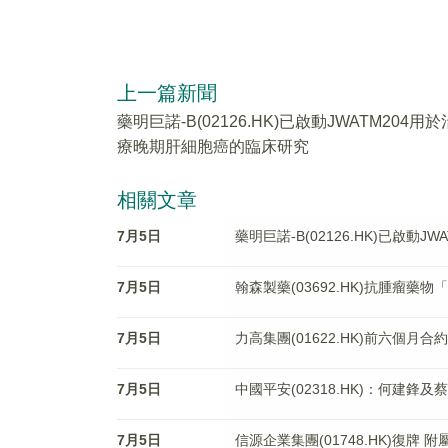
上一篇新聞
藥明巨諾-B(02126.HK)已啟動JWATM204用於
療晚期肝細胞癌的臨床研究
相關文章
7月5日
藥明巨諾-B(02126.HK)已啟動
7月5日
翰森製藥(03692.HK)抗腫瘤
7月5日
力高集團(01622.HK)前六個月合
7月5日
中國平安(02318.HK)：何建
7月5日
信源企業集團(01748.HK)復牌 