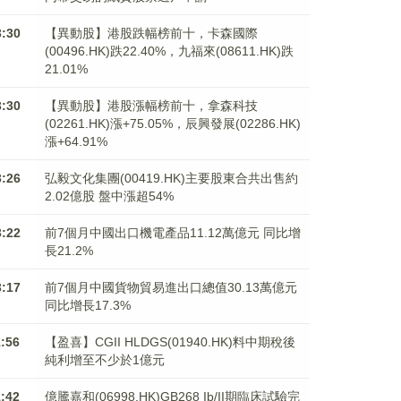
3:30
【異動股】港股跌幅榜前十，卡森國際
(00496.HK)跌22.40%，九福來(08611.HK)跌
21.01%
3:30
【異動股】港股漲幅榜前十，拿森科技
(02261.HK)漲+75.05%，辰興發展(02286.HK)
漲+64.91%
3:26
弘毅文化集團(00419.HK)主要股東合共出售約
2.02億股 盤中漲超54%
3:22
前7個月中國出口機電產品11.12萬億元 同比增
長21.2%
3:17
前7個月中國貨物貿易進出口總值30.13萬億元
同比增長17.3%
1:56
【盈喜】CGII HLDGS(01940.HK)料中期稅後
純利增至不少於1億元
1:42
億騰嘉和(06998.HK)GB268 Ib/II期臨床試驗完