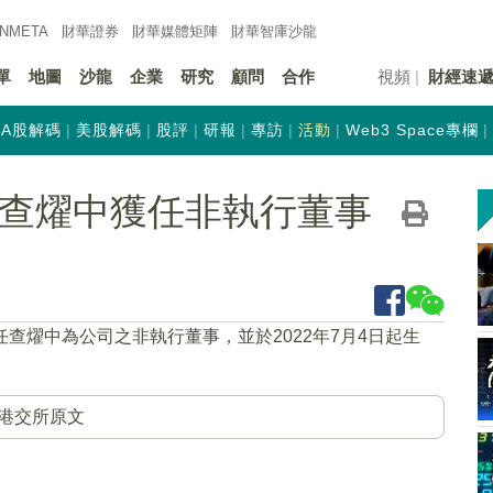
INMETA
財華證券
財華
媒體矩陣
財華
智庫沙龍
單
地圖
沙龍
企業
研究
顧問
合作
視頻
財經速
A股解碼
美股解碼
股評
研報
專訪
活動
Web3 Space專欄
K)：查燿中獲任非執行董事
任查燿中為公司之非執行董事，並於2022年7月4日起生
港交所原文