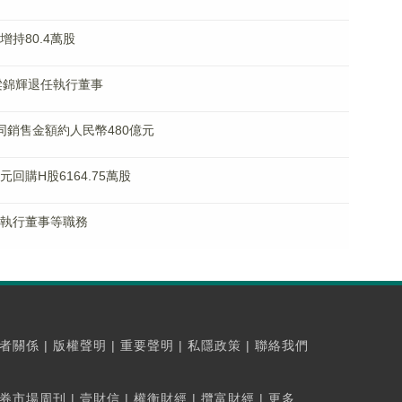
增持80.4萬股
K)：梁錦輝退任執行董事
月合同銷售金額約人民幣480億元
港元回購H股6164.75萬股
辭任執行董事等職務
者關係
|
版權聲明
|
重要聲明
|
私隱政策
|
聯絡我們
券市場周刊
|
壹財信
|
權衡財經
|
攬富財經
|
更多...