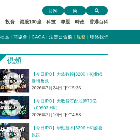
訂閱
简
遞
投資
港股100強
科技
專題
時政
香港百科
社區
商協會
CAGA
法定公告欄
服務
聯絡我們
視頻
【今日IPO】大族数控[3200.HK]业绩
暴增反跌
2026年7月24日 下午5:36
【今日IPO】天数智芯配股筹70亿
（09903.HK）
2026年7月10日 下午4:58
【今日IPO】华勤技术[3296.HK]盈喜
反跌