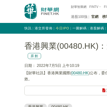
財華智庫網
FINTV
F
港股100強
官網
榜
快訊
港交所發佈
今日IPO
一圖解碼
港股解碼
香港興業(00480.H
原創
日期：
2022年7月5日 上午10:19
【財華社訊】香港興業國際(
00480.HK
)公布，委
效。
香港興業
00480.HK