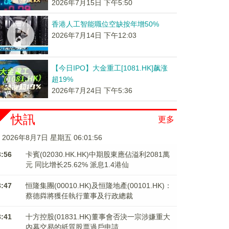
2026年7月15日 下午5:50
香港人工智能職位空缺按年增50%
2026年7月14日 下午12:03
【今日IPO】大金重工[1081.HK]飙涨
超19%
2026年7月24日 下午5:36
快訊
更多
2026年8月7日 星期五 06:01:56
3:56
卡賓(02030.HK.HK)中期股東應佔溢利2081萬
元 同比增长25.62% 派息1.4港仙
3:47
恒隆集團(00010.HK)及恒隆地產(00101.HK)：
蔡德粦將獲任執行董事及行政總裁
3:41
十方控股(01831.HK)董事會否決一宗涉嫌重大
內幕交易的紙質股票過戶申請