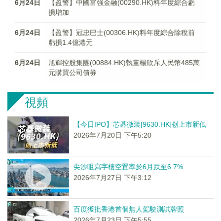
6月24日
【盈警】中國富強金融(00290.HK)料年度綜合虧
損增加
6月24日
【盈警】冠忠巴士(00306.HK)料年度綜合除稅前
虧損1.4億港元
6月24日
旭輝控股集團(00884.HK)執董楊欣斥人民幣485萬
元購買公司債券
視頻
【今日IPO】芯碁微装[9630.HK]创上市新低
2026年7月20日 下午5:20
尖沙咀寫字樓空置率於6月跌至6.7%
2026年7月27日 下午3:12
百度獲批香港首個無人駕駛測試牌照
2026年7月23日 下午5:55