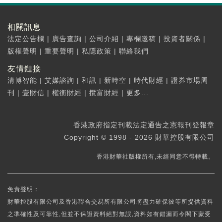
相關訊息
法定公告欄
|
廣告查詢
|
公司介紹
|
專欄邀稿
|
投資者關係
|
版權聲明
|
重要聲明
|
私隱政策
|
聯絡我們
友情鏈接
清博智能
|
艾媒諮詢
|
和訊
|
新時空
|
時代財經
|
證券市場周
刊
|
壹財信
|
權衡財經
|
攬富財經
|
更多...
香港政府指定刊載法定通告之憲報刊登報章
Copyright © 1998 - 2026 財華控股有限公司
香港財華社版權所有,未經同意不得轉載。
免責聲明：
財華控股有限公司及香港聯合交易所有限公司將盡力確保彼等所提供資料
之準確性及可靠性,但並不保證資料絕對無誤,資料如有錯漏而令閣下蒙受