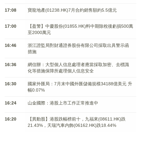
17:08
寶龍地產(01238.HK)7月合約銷售額約5.5億元
17:00
【盈警】中慶股份(01855.HK)料中期除稅後虧損500萬
至2000萬元
16:46
浙江證監局對財通證券股份有限公司採取出具警示函
措施
16:36
網信辦：大型個人信息處理者應當採取加密、去標識
化等措施保障所處理個人信息安全
16:30
國家外匯局：7月末中國外匯儲備規模34188億美元 升
幅0.07%
16:24
山金國際：港股上市工作正常推進中
16:20
【異動股】港股跌幅榜前十，九福來(08611.HK)跌
21.43%，天瑞汽車内飾(06162.HK)跌18.44%