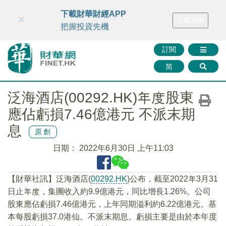
財華智庫網
FINTV
FINMETA
財華證券
媒體矩陣
下載財華財經APP
×
下載APP
智庫沙龍
聯絡我們
把握投資先機
訂閱
简
泛海酒店(00292.HK)年度股東
應佔虧損7.46億港元 不派末期
息
原創
日期：
2022年6月30日 上午11:03
【財華社訊】泛海酒店(
00292.HK
)公布，截至2022年3月31
日止年度，集團收入約9.9億港元，同比增長1.26%。公司
股東應佔虧損7.46億港元，上年同期溢利約6.22億港元。基
本每股虧損37.0港仙。不派末期息。虧損主要是由於本年度