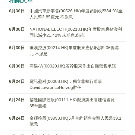
相關文章
6月30日
中國汽車新零售(00526.HK)年度虧損收窄84.9%至
人民幣3.85億元 不派息
6月30日
NATIONAL ELEC H(00213.HK)年度股東應佔溢利
同比減少21.42% 末期息3港仙
6月30日
匯漢控股(00214.HK)年度股東應佔虧損9.06億港
元 不派息
6月30日
商湯-W(00020.HK)若幹股東作出自願禁售承諾
6月24日
電訊盈科(00008.HK)：獨立非執行董事
DavidLawrenceHerzog辭任
6月24日
信達國際控股(00111.HK)擬掛牌出售建信國貿
35%股權
6月24日
金輝控股(09993.HK)5月合約銷售金額人民幣39.1
億元