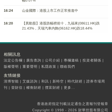
幅0.07%
16:24
山金國際：港股上市工作正常推進中
16:20
【異動股】港股跌幅榜前十，九福來(08611.HK)跌
21.43%，天瑞汽車内飾(06162.HK)跌18.44%
相關訊息
法定公告欄
|
廣告查詢
|
公司介紹
|
專欄邀稿
|
投資者關係
|
版權聲明
|
重要聲明
|
私隱政策
|
聯絡我們
友情鏈接
清博智能
|
艾媒諮詢
|
和訊
|
新時空
|
時代財經
|
證券市場周
刊
|
壹財信
|
權衡財經
|
攬富財經
|
更多...
香港政府指定刊載法定通告之憲報刊登報章
Copyright © 1998 - 2026 財華控股有限公司