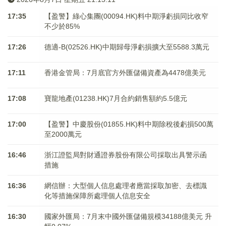
17:35
【盈警】綠心集團(00094.HK)料中期淨虧損同比收窄
不少於85%
17:26
德適-B(02526.HK)中期歸母淨虧損擴大至5588.3萬元
17:11
香港金管局：7月底官方外匯儲備資產為4478億美元
17:08
寶龍地產(01238.HK)7月合約銷售額約5.5億元
17:00
【盈警】中慶股份(01855.HK)料中期除稅後虧損500萬
至2000萬元
16:46
浙江證監局對財通證券股份有限公司採取出具警示函
措施
16:36
網信辦：大型個人信息處理者應當採取加密、去標識
化等措施保障所處理個人信息安全
16:30
國家外匯局：7月末中國外匯儲備規模34188億美元 升