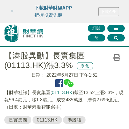
財華智庫網
FINTV
FINMETA
財華證券
媒體矩陣
下載財華財經APP
×
下載APP
智庫沙龍
聯絡我們
把握投資先機
訂閱
简
【港股異動】長實集團
(01113.HK)漲3.3%
原創
日期：
2022年6月27日 下午1:52
【財華社訊】長實集團(
01113.HK
)截至13:52上漲3.3%，現
報56.4港元，漲1.8港元。成交485萬股，涉資2.696億元。
（出處：財華港股智能寫手）
長實集團
01113.HK
港股漲