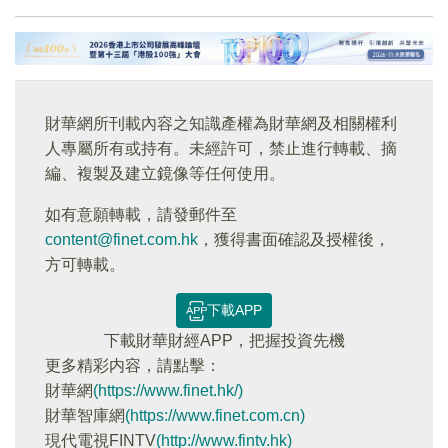
財華網所刊載內容之知識產權為財華網及相關權利
人專屬所有或持有。未經許可，禁止進行轉載、摘
編、複製及建立鏡像等任何使用。
如有意願轉載，請發郵件至
content@finet.com.hk
，獲得書面確認及授權後，
方可轉載。
下載APP
下載財華財經APP，把握投資先機
更多精彩内容，請點擊：
財華網
(https://www.finet.hk/)
財華智庫網
(https://www.finet.com.cn)
現代電視FINTV
(http://www.fintv.hk)