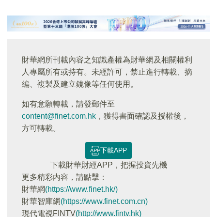
財華網所刊載內容之知識產權為財華網及相關權利
人專屬所有或持有。未經許可，禁止進行轉載、摘
編、複製及建立鏡像等任何使用。
如有意願轉載，請發郵件至
content@finet.com.hk
，獲得書面確認及授權後，
方可轉載。
下載APP
下載財華財經APP，把握投資先機
更多精彩内容，請點擊：
財華網
(https://www.finet.hk/)
財華智庫網
(https://www.finet.com.cn)
現代電視FINTV
(http://www.fintv.hk)