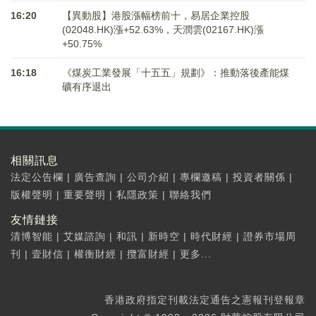
16:20
【異動股】港股漲幅榜前十，易居企業控股
(02048.HK)漲+52.63%，天潤雲(02167.HK)漲
+50.75%
16:18
《煤炭工業發展「十五五」規劃》：推動落後產能煤
礦有序退出
相關訊息
法定公告欄
|
廣告查詢
|
公司介紹
|
專欄邀稿
|
投資者關係
|
版權聲明
|
重要聲明
|
私隱政策
|
聯絡我們
友情鏈接
清博智能
|
艾媒諮詢
|
和訊
|
新時空
|
時代財經
|
證券市場周
刊
|
壹財信
|
權衡財經
|
攬富財經
|
更多...
香港政府指定刊載法定通告之憲報刊登報章