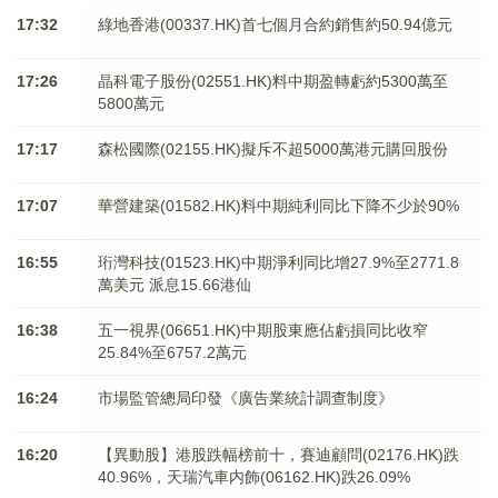
17:32
綠地香港(00337.HK)首七個月合約銷售約50.94億元
17:26
晶科電子股份(02551.HK)料中期盈轉虧約5300萬至
5800萬元
17:17
森松國際(02155.HK)擬斥不超5000萬港元購回股份
17:07
華營建築(01582.HK)料中期純利同比下降不少於90%
16:55
珩灣科技(01523.HK)中期淨利同比增27.9%至2771.8
萬美元 派息15.66港仙
16:38
五一視界(06651.HK)中期股東應佔虧損同比收窄
25.84%至6757.2萬元
16:24
市場監管總局印發《廣告業統計調查制度》
16:20
【異動股】港股跌幅榜前十，賽迪顧問(02176.HK)跌
40.96%，天瑞汽車内飾(06162.HK)跌26.09%