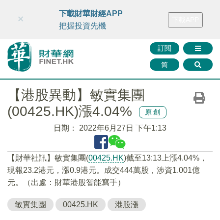
財華智庫網
FINTV
FINMETA
財華證券
媒體矩陣
下載財華財經APP
×
下載APP
智庫沙龍
聯絡我們
把握投資先機
訂閱
简
【港股異動】敏實集團
(00425.HK)漲4.04%
原創
日期：
2022年6月27日 下午1:13
【財華社訊】敏實集團(
00425.HK
)截至13:13上漲4.04%，
現報23.2港元，漲0.9港元。成交444萬股，涉資1.001億
元。（出處：財華港股智能寫手）
敏實集團
00425.HK
港股漲