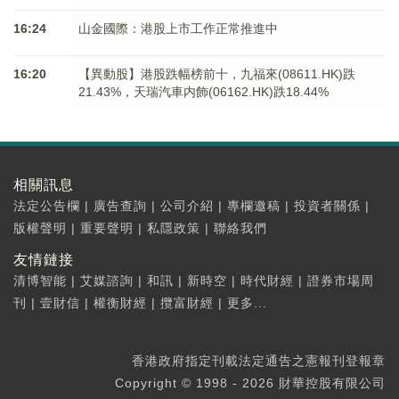
16:24
山金國際：港股上市工作正常推進中
16:20
【異動股】港股跌幅榜前十，九福來(08611.HK)跌
21.43%，天瑞汽車内飾(06162.HK)跌18.44%
相關訊息
法定公告欄
|
廣告查詢
|
公司介紹
|
專欄邀稿
|
投資者關係
|
版權聲明
|
重要聲明
|
私隱政策
|
聯絡我們
友情鏈接
清博智能
|
艾媒諮詢
|
和訊
|
新時空
|
時代財經
|
證券市場周
刊
|
壹財信
|
權衡財經
|
攬富財經
|
更多...
香港政府指定刊載法定通告之憲報刊登報章
Copyright © 1998 - 2026 財華控股有限公司