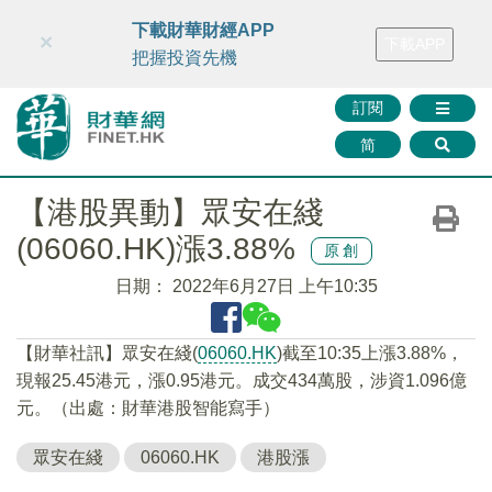
財華智庫網
FINTV
FINMETA
財華證券
媒體矩陣
下載財華財經APP
×
下載APP
智庫沙龍
聯絡我們
把握投資先機
訂閱
简
【港股異動】眾安在綫
(06060.HK)漲3.88%
原創
日期：
2022年6月27日 上午10:35
【財華社訊】眾安在綫(
06060.HK
)截至10:35上漲3.88%，
現報25.45港元，漲0.95港元。成交434萬股，涉資1.096億
元。（出處：財華港股智能寫手）
眾安在綫
06060.HK
港股漲