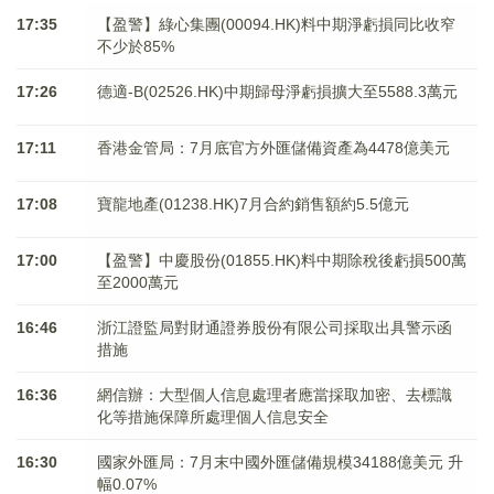
17:35
【盈警】綠心集團(00094.HK)料中期淨虧損同比收窄
不少於85%
17:26
德適-B(02526.HK)中期歸母淨虧損擴大至5588.3萬元
17:11
香港金管局：7月底官方外匯儲備資產為4478億美元
17:08
寶龍地產(01238.HK)7月合約銷售額約5.5億元
17:00
【盈警】中慶股份(01855.HK)料中期除稅後虧損500萬
至2000萬元
16:46
浙江證監局對財通證券股份有限公司採取出具警示函
措施
16:36
網信辦：大型個人信息處理者應當採取加密、去標識
化等措施保障所處理個人信息安全
16:30
國家外匯局：7月末中國外匯儲備規模34188億美元 升
幅0.07%