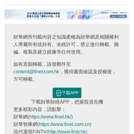
財華網所刊載內容之知識產權為財華網及相關權利
人專屬所有或持有。未經許可，禁止進行轉載、摘
編、複製及建立鏡像等任何使用。
如有意願轉載，請發郵件至
content@finet.com.hk
，獲得書面確認及授權後，
方可轉載。
下載APP
下載財華財經APP，把握投資先機
更多精彩内容，請點擊：
財華網
(https://www.finet.hk/)
財華智庫網
(https://www.finet.com.cn)
現代電視FINTV
(http://www.fintv.hk)