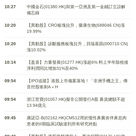
10:27
中國金石(01380.HK)與第一亞洲及第一金鋪訂立諒解
備忘錄
10:20
【異動股】CRO板塊拉升，藥康生物(688046.CN)漲
19.99%
10:20
【異動股】診斷服務板塊拉升，貝瑞基因(000710.CN)
漲10.02%
10:14
【盈喜】力量發展(01277.HK)漲超6% 料上半年除稅後
淨利潤同比增加31%至40%
09:54
【IPO追蹤】港股上市備案落地！「非洲手機之王」傳
音控股衝刺A＋H
09:54
浙江世寶(01057.HK)擬非公開發行A股 募資總額不超
13.94億元
09:45
康諾亞-B(02162.HK)CM512用於慢性鼻竇炎伴鼻息肉
患者的II期臨床試驗達到所有研究終點