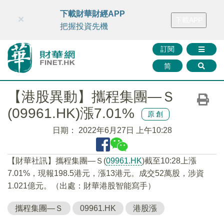
財華智庫網
FINTV
FINMETA
財華證券
媒體矩陣
下載財華財經APP
×
下載APP
智庫沙龍
聯絡我們
把握投資先機
訂閱
简
【港股異動】攜程集團—Ｓ
(09961.HK)漲7.01%
原創
日期：
2022年6月27日 上午10:28
【財華社訊】攜程集團—Ｓ(
09961.HK
)截至10:28上漲
7.01%，現報198.5港元，漲13港元。成交52萬股，涉資
1.021億元。（出處：財華港股智能寫手）
攜程集團—Ｓ
09961.HK
港股漲