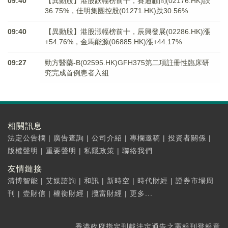
09:40
【異動股】港股跌幅榜前十，賽迪顧問(02176.HK)跌
36.75%，佳明集團控股(01271.HK)跌30.56%
09:40
【異動股】港股漲幅榜前十，辰興發展(02286.HK)漲
+54.76%，金馬能源(06885.HK)漲+44.17%
09:27
勁方醫藥-B(02595.HK)GFH375第二項註冊性臨床研
究完成首例患者入組
相關訊息
法定公告欄
|
廣告查詢
|
公司介紹
|
專欄邀稿
|
投資者關係
|
版權聲明
|
重要聲明
|
私隱政策
|
聯絡我們
友情鏈接
清博智能
|
艾媒諮詢
|
和訊
|
新時空
|
時代財經
|
證券市場周
刊
|
壹財信
|
權衡財經
|
攬富財經
|
更多...
香港政府指定刊載法定通告之憲報刊登報章