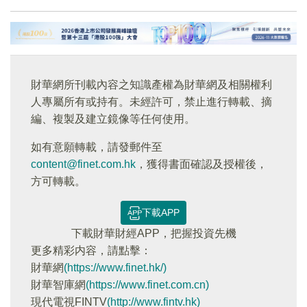
財華網所刊載內容之知識產權為財華網及相關權利
人專屬所有或持有。未經許可，禁止進行轉載、摘
編、複製及建立鏡像等任何使用。
如有意願轉載，請發郵件至
content@finet.com.hk
，獲得書面確認及授權後，
方可轉載。
下載APP
下載財華財經APP，把握投資先機
更多精彩内容，請點擊：
財華網
(https://www.finet.hk/)
財華智庫網
(https://www.finet.com.cn)
現代電視FINTV
(http://www.fintv.hk)