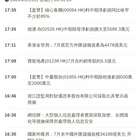
17:35
【盈警】綠心集團(00094.HK)料中期淨虧損同比收窄
不少於85%
17:26
德適-B(02526.HK)中期歸母淨虧損擴大至5588.3萬元
17:11
香港金管局：7月底官方外匯儲備資產為4478億美元
17:08
寶龍地產(01238.HK)7月合約銷售額約5.5億元
17:00
【盈警】中慶股份(01855.HK)料中期除稅後虧損500萬
至2000萬元
16:46
浙江證監局對財通證券股份有限公司採取出具警示函
措施
16:36
網信辦：大型個人信息處理者應當採取加密、去標識
化等措施保障所處理個人信息安全
16:30
國家外匯局：7月末中國外匯儲備規模34188億美元 升