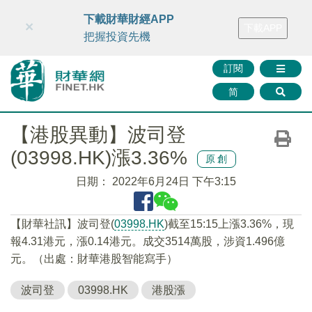
財華智庫網
FINTV
FINMETA
財華證券
媒體矩陣
下載財華財經APP
×
下載APP
智庫沙龍
聯絡我們
把握投資先機
訂閱
简
【港股異動】波司登
(03998.HK)漲3.36%
原創
日期：
2022年6月24日 下午3:15
【財華社訊】波司登(
03998.HK
)截至15:15上漲3.36%，現
報4.31港元，漲0.14港元。成交3514萬股，涉資1.496億
元。（出處：財華港股智能寫手）
波司登
03998.HK
港股漲