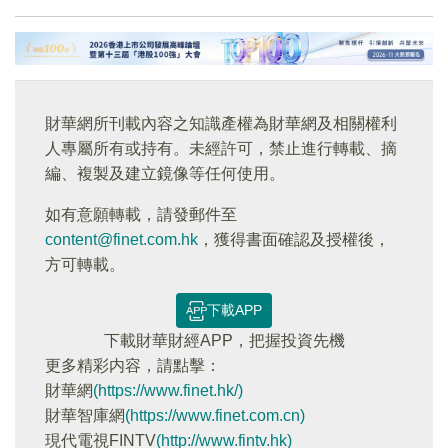
財華網所刊載內容之知識產權為財華網及相關權利
人專屬所有或持有。未經許可，禁止進行轉載、摘
編、複製及建立鏡像等任何使用。
如有意願轉載，請發郵件至
content@finet.com.hk
，獲得書面確認及授權後，
方可轉載。
下載APP
下載財華財經APP，把握投資先機
更多精彩内容，請點擊：
財華網
(https://www.finet.hk/)
財華智庫網
(https://www.finet.com.cn)
現代電視FINTV
(http://www.fintv.hk)