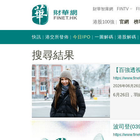
財華智庫網
FINTV
F
港股100強
官網
榜
快訊
港交所發佈
今日IPO
一圖解碼
港股解碼
搜尋結果
【百強透視
https://www.fi
2026年06月26
6月26日，羽
波司登(03
https://www.fi