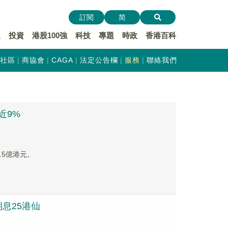
訂閱
简
遞
投資
港股100強
科技
專題
時政
香港百科
社區
商協會
CAGA
法定公告欄
服務
聯絡我們
近9%
1.5億港元。
期息25港仙