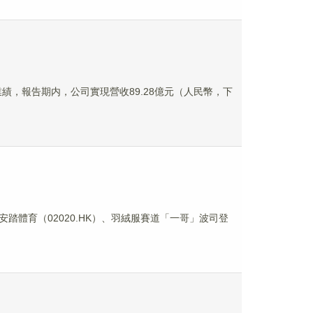
中期業績，報告期内，公司實現營收89.28億元（人民幣，下
體育（02020.HK）、羽絨服賽道「一哥」波司登