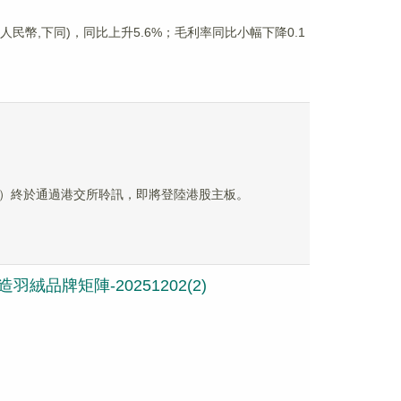
元(人民幣,下同)，同比上升5.6%；毛利率同比小幅下降0.1
？
）終於通過港交所聆訊，即將登陸港股主板。
絨品牌矩陣-20251202(2)