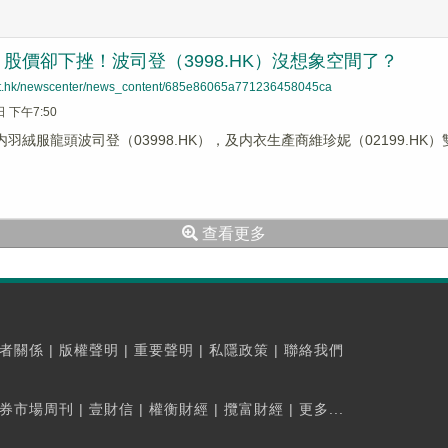
股價卻下挫！波司登（3998.HK）沒想象空間了？
net.hk/newscenter/news_content/685e86065a771236458045ca
日 下午7:50
内羽絨服龍頭波司登（03998.HK），及内衣生產商維珍妮（02199.HK）
查看更多
者關係
|
版權聲明
|
重要聲明
|
私隱政策
|
聯絡我們
券市場周刊
|
壹財信
|
權衡財經
|
攬富財經
|
更多...