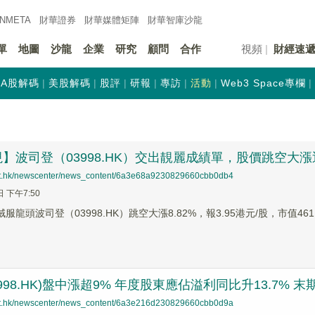
INMETA
財華證券
財華
媒體矩陣
財華
智庫沙龍
單
地圖
沙龍
企業
研究
顧問
合作
視頻
財經速
A股解碼
美股解碼
股評
研報
專訪
活動
Web3 Space專欄
】波司登（03998.HK）交出靚麗成績單，股價跳空大漲
net.hk/newscenter/news_content/6a3e68a9230829660cbb0db4
日 下午7:50
絨服龍頭波司登（03998.HK）跳空大漲8.82%，報3.95港元/股，市值46
998.HK)盤中漲超9% 年度股東應佔溢利同比升13.7% 末
net.hk/newscenter/news_content/6a3e216d230829660cbb0d9a