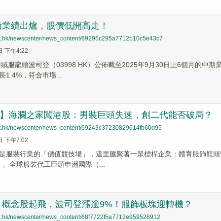
新業績出爐，股價低開高走！
net.hk/newscenter/news_content/69295c295a7712b10c5e43c7
日 下午4:22
羽絨服龍頭波司登（03998.HK）公佈截至2025年9月30日止6個月的
1.4%，符合市場...
前哨】海瀾之家闖港股：男裝巨頭失速，創二代能否破局？
net.hk/newscenter/news_content/69243c37230829614fb60d95
日 下午7:02
是服裝行業的「價值競技場」，這里匯聚著一眾標桿企業：體育服飾龍頭安踏
HK）、全球服裝代工巨頭申洲國際（...
」概念股起飛，波司登漲逾9%！服飾板塊迎轉機？
net.hk/newscenter/news_content/68f7722f5a7712e959528912