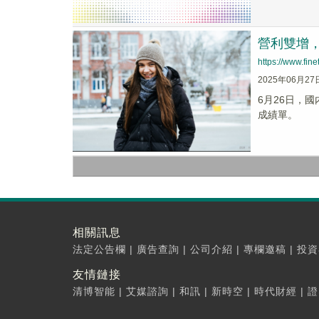
營利雙增，
https://www.fi
2025年06月27
6月26日，國
成績單。
相關訊息
法定公告欄
|
廣告查詢
|
公司介紹
|
專欄邀稿
|
投資
友情鏈接
清博智能
|
艾媒諮詢
|
和訊
|
新時空
|
時代財經
|
證