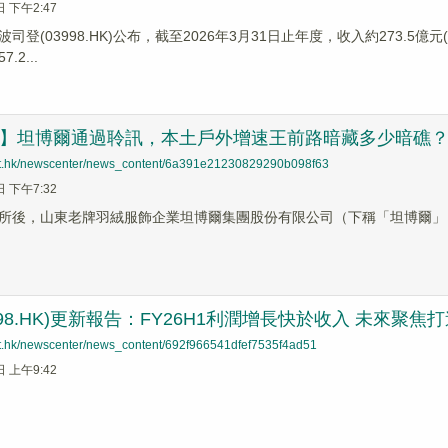
日 下午2:47
波司登(03998.HK)公布，截至2026年3月31日止年度，收入約273.5億
2...
追蹤】坦博爾通過聆訊，本土戶外增速王前路暗藏多少暗礁
net.hk/newscenter/news_content/6a391e21230829290b098f63
日 下午7:32
所後，山東老牌羽絨服飾企業坦博爾集團股份有限公司（下稱「坦博爾」
98.HK)更新報告：FY26H1利潤增長快於收入 未來聚焦打造羽
net.hk/newscenter/news_content/692f966541dfef7535f4ad51
日 上午9:42