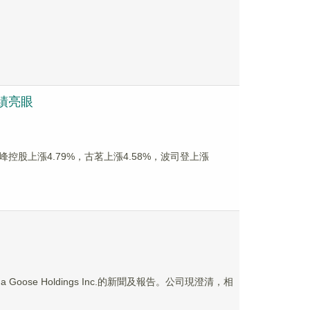
業績亮眼
泉峰控股上漲4.79%，古茗上漲4.58%，波司登上漲
ose Holdings Inc.的新聞及報告。公司現澄清，相