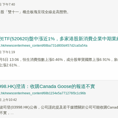
日 下午7:40
，港股「雙十一」概念板塊呈現全線走高態勢。
ETF(520620)盤中漲近1%，多家港股新消費企業中期
net.hk/newscenter/news_content/68ba731d800d457d2ca0a54a
日 下午1:19
9月5日 13:06，恒生消費指數上漲0.46%，成分股華寶國際上漲6.91%，
漲2.61%...
998.HK)澄清：收購Canada Goose的報道不實
net.hk/newscenter/news_content/68b1154e5a771276f3c1c96b
日 上午10:42
司登(03998.HK)公佈，公司謹此提及若干媒體關於公司可能收購Canada Go
實，...