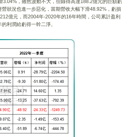
3.04%，雖然波動不大，但錄得高達188.2億元的巨額虧
營狀況也進一步惡化，當期營收大幅下滑48.92%，虧損
12億元，而2004年-2020年的16年時間，公司累計盈利
年的利潤給虧得一幹二淨。