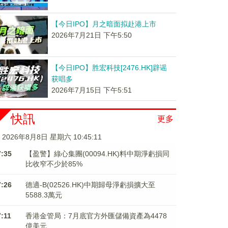
【今日IPO】月之暗面拟赴港上市
2026年7月21日 下午5:50
【今日IPO】胜宏科技[2476.HK]辟谣
获唱多
2026年7月15日 下午5:51
快訊
更多
2026年8月8日 星期六 10:45:12
7:35
【盈警】綠心集團(00094.HK)料中期淨虧損同
比收窄不少於85%
7:26
德適-B(02526.HK)中期歸母淨虧損擴大至
5588.3萬元
7:11
香港金管局：7月底官方外匯儲備資產為4478
億美元