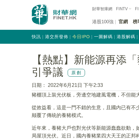
財華智庫網
FINTV
F
港股100強
官網
榜
快訊
港交所發佈
今日IPO
一圖解碼
港股解碼
【熱點】新能源再添「
引爭議
原創
日期：
2022年6月21日 下午2:33
豬棚頂上裝光伏板，旁邊空地建風電機，不但能
從效益看，這是一門不錯的生意，且國内已有不
颠覆了傳統的養豬模式。
近年來，養豬大戶也對光伏等新能源蠢蠢欲動，如
局屋頂光伏。近日，國内養豬業四大天王的正邦科