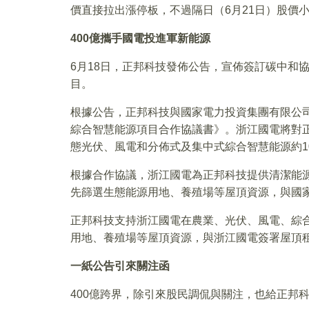
價直接拉出漲停板，不過隔日（6月21日）股價
400
億攜手國電投進軍新能源
6月18日，正邦科技發佈公告，宣佈簽訂碳中和
目。
根據公告，正邦科技與國家電力投資集團有限公司
綜合智慧能源項目合作協議書》。浙江國電將對
態光伏、風電和分佈式及集中式綜合智慧能源約10
根據合作協議，浙江國電為正邦科技提供清潔能
先篩選生態能源用地、養殖場等屋頂資源，與國
正邦科技支持浙江國電在農業、光伏、風電、綜
用地、養殖場等屋頂資源，與浙江國電簽署屋頂
一紙公告引來關注函
400億跨界，除引來股民調侃與關注，也給正邦