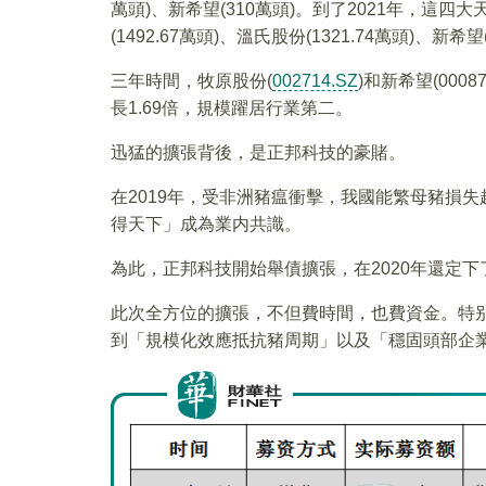
萬頭)、新希望(310萬頭)。到了2021年，這四大
(1492.67萬頭)、溫氏股份(1321.74萬頭)、新希望(
三年時間，牧原股份(
002714.SZ
)和新希望(000
長1.69倍，規模躍居行業第二。
迅猛的擴張背後，是正邦科技的豪賭。
在2019年，受非洲豬瘟衝擊，我國能繁母豬損
得天下」成為業内共識。
為此，正邦科技開始舉債擴張，在2020年還定
此次全方位的擴張，不但費時間，也費資金。特
到「規模化效應抵抗豬周期」以及「穩固頭部企