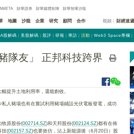
INMETA
財華證券
財華
媒體矩陣
財華
智庫沙龍
單
地圖
沙龍
企業
研究
顧問
合作
視頻
財經速
A股解碼
美股解碼
股評
研報
專訪
活動
Web3 Space專欄
豬隊友」 正邦科技跨界
大幅提升土地利用率，還能創收。
少私人豬場也有在嘗試利用豬場鋪設光伏電板發電，成功
牧原股份(
002714.SZ
)和天邦股份(
002124.SZ
)都有在佈
技(
002157.SZ
)也要效仿，沾上新能源後（6月20日）股