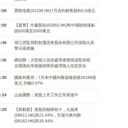
7:08
寶龍地產(01238.HK)7月合約銷售額約5.5億元
7:00
【盈警】中慶股份(01855.HK)料中期除稅後虧
損500萬至2000萬元
6:46
浙江證監局對財通證券股份有限公司採取出具
警示函措施
6:36
網信辦：大型個人信息處理者應當採取加密、
去標識化等措施保障所處理個人信息安全
6:30
國家外匯局：7月末中國外匯儲備規模34188億
美元 升幅0.07%
6:24
山金國際：港股上市工作正常推進中
6:20
【異動股】港股跌幅榜前十，九福來
(08611.HK)跌21.43%，天瑞汽車内飾
(06162.HK)跌18.44%