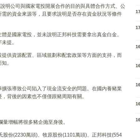
求說明公司與國家電投開展合作的目的與具體合作方式、公
1
所需的資金來源等，且要求說明是否存在資金狀況等條件
1
主體是國家電投，並未說明正邦科技需要拿出真金白金。
字未提。
1
投提供資源配置、區域規劃和配套政策等方面的支持，而
而知。
1
1
舉擴張導致公司陷入了現金流安全的問題。在國内養豬業
憂，背後的因素也不僅僅跟豬周期有關。
1
1
出欄量增幅將很多豬企抛至身後。
(2230萬頭)、牧原股份(1101萬頭)、正邦科技(554