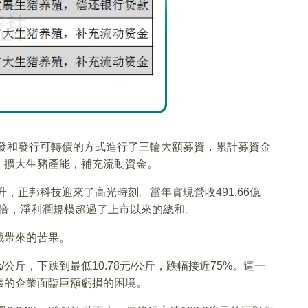
增發和發行可轉債的方式進行了三輪大額募資，累計募資金
：擴大生豬產能，補充流動資金。
升，正邦科技迎來了高光時刻。當年實現營收491.66億
48倍，淨利潤規模超過了上市以來的總和。
戲帶來的苦果。
元/公斤，下跌到最低10.78元/公斤，跌幅接近75%。這一
張的企業面臨巨額虧損的困境。