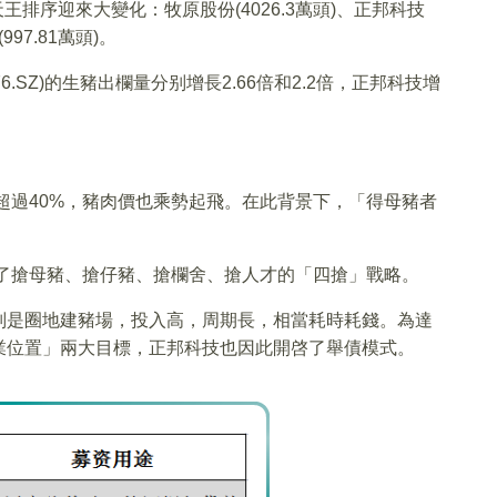
天王排序迎來大變化：牧原股份(4026.3萬頭)、正邦科技
997.81萬頭)。
876.SZ)的生豬出欄量分别增長2.66倍和2.2倍，正邦科技增
失超過40%，豬肉價也乘勢起飛。在此背景下，「得母豬者
下了搶母豬、搶仔豬、搶欄舍、搶人才的「四搶」戰略。
别是圈地建豬場，投入高，周期長，相當耗時耗錢。為達
業位置」兩大目標，正邦科技也因此開啓了舉債模式。