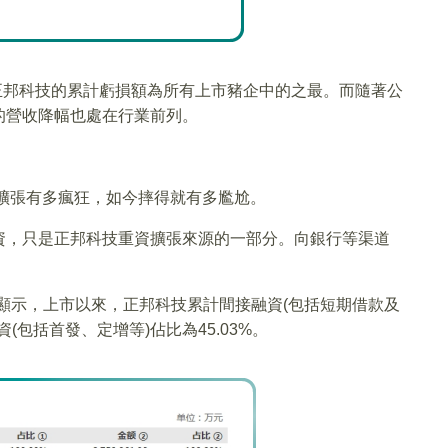
度，正邦科技的累計虧損額為所有上市豬企中的之最。而隨著公
的營收降幅也處在行業前列。
經擴張有多瘋狂，如今摔得就有多尷尬。
資，只是正邦科技重資擴張來源的一部分。向銀行等渠道
據顯示，上市以來，正邦科技累計間接融資(包括短期借款及
資(包括首發、定增等)佔比為45.03%。