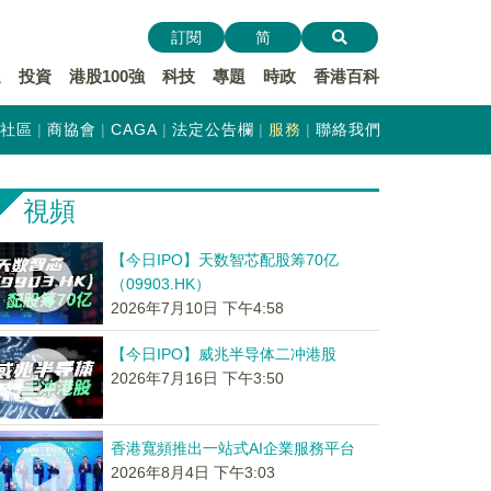
訂閱
简
遞
投資
港股100強
科技
專題
時政
香港百科
社區
商協會
CAGA
法定公告欄
服務
聯絡我們
視頻
【今日IPO】天数智芯配股筹70亿
（09903.HK）
2026年7月10日 下午4:58
【今日IPO】威兆半导体二冲港股
2026年7月16日 下午3:50
香港寬頻推出一站式AI企業服務平台
2026年8月4日 下午3:03