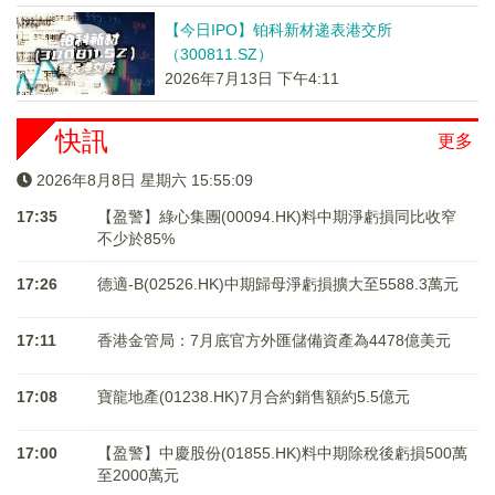
【今日IPO】铂科新材递表港交所
（300811.SZ）
2026年7月13日 下午4:11
快訊
更多
2026年8月8日 星期六 15:55:10
17:35
【盈警】綠心集團(00094.HK)料中期淨虧損同比收窄
不少於85%
17:26
德適-B(02526.HK)中期歸母淨虧損擴大至5588.3萬元
17:11
香港金管局：7月底官方外匯儲備資產為4478億美元
17:08
寶龍地產(01238.HK)7月合約銷售額約5.5億元
17:00
【盈警】中慶股份(01855.HK)料中期除稅後虧損500萬
至2000萬元