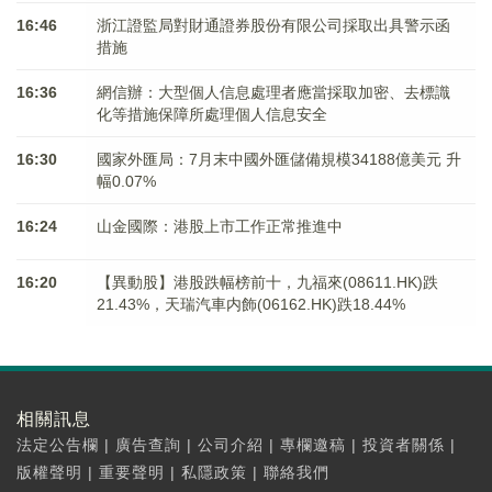
16:46
浙江證監局對財通證券股份有限公司採取出具警示函
措施
16:36
網信辦：大型個人信息處理者應當採取加密、去標識
化等措施保障所處理個人信息安全
16:30
國家外匯局：7月末中國外匯儲備規模34188億美元 升
幅0.07%
16:24
山金國際：港股上市工作正常推進中
16:20
【異動股】港股跌幅榜前十，九福來(08611.HK)跌
21.43%，天瑞汽車内飾(06162.HK)跌18.44%
相關訊息
法定公告欄
|
廣告查詢
|
公司介紹
|
專欄邀稿
|
投資者關係
|
版權聲明
|
重要聲明
|
私隱政策
|
聯絡我們