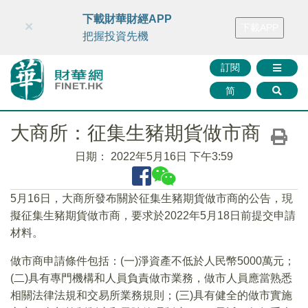
財華智庫網
FINTV
FINMETA
財華證券
媒體矩陣
下載財華財經APP
×
下載APP
智庫沙龍
聯絡我們
把握投資先機
訂閱
简
大商所：征集生豬期貨做市商
日期：
2022年5月16日 下午3:59
5月16日，大商所發布關於征集生豬期貨做市商的公告，現
擬征集生豬期貨做市商，要求於2022年5月18日前提交申請
材料。
做市商申請條件包括：(一)淨資產不低於人民幣5000萬元；
(二)具有專門機構和人員負責做市業務，做市人員應當熟悉
相關法律法規和交易所業務規則；(三)具有健全的做市實施