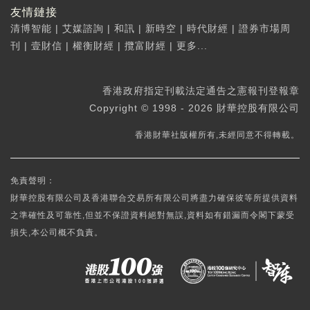
友情鏈接
清博智能
|
艾媒諮詢
|
和訊
|
新時空
|
時代財經
|
證券市場周
刊
|
壹財信
|
權衡財經
|
攬富財經
|
更多...
香港政府指定刊載法定通告之憲報刊登報章
Copyright © 1998 - 2026 財華控股有限公司
香港財華社版權所有,未經同意不得轉載。
免責聲明：
財華控股有限公司及香港聯合交易所有限公司將盡力確保彼等所提供資料
之準確性及可靠性,但並不保證資料絕對無誤,資料如有錯漏而令閣下蒙受
損失,本公司概不負責。