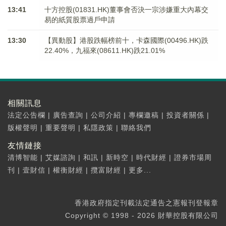
13:41
十方控股(01831.HK)董事會否決一宗涉嫌重大內幕交
易的紙質股票過戶申請
13:30
【異動股】港股跌幅榜前十，卡森國際(00496.HK)跌
22.40%，九福來(08611.HK)跌21.01%
相關訊息
法定公告欄
|
廣告查詢
|
公司介紹
|
專欄邀稿
|
投資者關係
|
版權聲明
|
重要聲明
|
私隱政策
|
聯絡我們
友情鏈接
清博智能
|
艾媒諮詢
|
和訊
|
新時空
|
時代財經
|
證券市場周
刊
|
壹財信
|
權衡財經
|
攬富財經
|
更多...
香港政府指定刊載法定通告之憲報刊登報章
Copyright © 1998 - 2026 財華控股有限公司