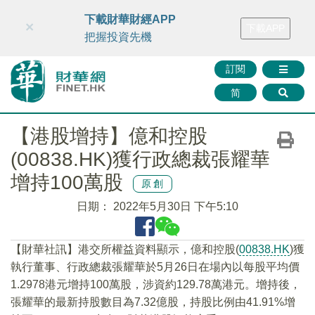
財華智庫網
FINTV
FINMETA
財華證券
媒體矩陣
下載財華財經APP
×
下載APP
智庫沙龍
聯絡我們
把握投資先機
訂閱
简
【港股增持】億和控股
(00838.HK)獲行政總裁張耀華
增持100萬股
原創
日期：
2022年5月30日 下午5:10
【財華社訊】港交所權益資料顯示，億和控股(
00838.HK
)獲
執行董事、行政總裁張耀華於5月26日在場內以每股平均價
1.2978港元增持100萬股，涉資約129.78萬港元。增持後，
張耀華的最新持股數目為7.32億股，持股比例由41.91%增