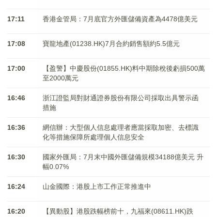
17:11
香港金管局：7月底官方外匯儲備資產為4478億美元
17:08
寶龍地產(01238.HK)7月合約銷售額約5.5億元
17:00
【盈警】中慶股份(01855.HK)料中期除稅後虧損500萬
至2000萬元
16:46
浙江證監局對財通證券股份有限公司採取出具警示函
措施
16:36
網信辦：大型個人信息處理者應當採取加密、去標識
化等措施保障所處理個人信息安全
16:30
國家外匯局：7月末中國外匯儲備規模34188億美元 升
幅0.07%
16:24
山金國際：港股上市工作正常推進中
16:20
【異動股】港股跌幅榜前十，九福來(08611.HK)跌