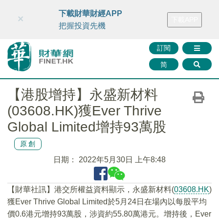
財華智庫網
FINTV
FINMETA
財華證券
媒體矩陣
下載財華財經APP
×
下載APP
智庫沙龍
聯絡我們
把握投資先機
訂閱
简
【港股增持】永盛新材料
(03608.HK)獲Ever Thrive
Global Limited增持93萬股
原創
日期：
2022年5月30日 上午8:48
【財華社訊】港交所權益資料顯示，永盛新材料(
03608.HK
)
獲Ever Thrive Global Limited於5月24日在場內以每股平均
價0.6港元增持93萬股，涉資約55.80萬港元。增持後，Ever