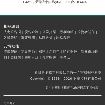
21.43%，天瑞汽車内飾(06162.HK)跌18.44%
相關訊息
法定公告欄
|
廣告查詢
|
公司介紹
|
專欄邀稿
|
投資者關係
|
版權聲明
|
重要聲明
|
私隱政策
|
聯絡我們
友情鏈接
清博智能
|
艾媒諮詢
|
和訊
|
新時空
|
時代財經
|
證券市場周
刊
|
壹財信
|
權衡財經
|
攬富財經
|
更多...
香港政府指定刊載法定通告之憲報刊登報章
Copyright © 1998 - 2026 財華控股有限公司
香港財華社版權所有,未經同意不得轉載。
免責聲明：