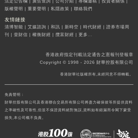
法定公告欄
|
廣告查詢
|
公司介紹
|
專欄邀稿
|
投資者關係
|
版權聲明
|
重要聲明
|
私隱政策
|
聯絡我們
友情鏈接
清博智能
|
艾媒諮詢
|
和訊
|
新時空
|
時代財經
|
證券市場周
刊
|
壹財信
|
權衡財經
|
攬富財經
|
更多...
香港政府指定刊載法定通告之憲報刊登報章
Copyright © 1998 - 2026 財華控股有限公司
香港財華社版權所有,未經同意不得轉載。
免責聲明：
財華控股有限公司及香港聯合交易所有限公司將盡力確保彼等所提供資料
之準確性及可靠性,但並不保證資料絕對無誤,資料如有錯漏而令閣下蒙受
損失,本公司概不負責。