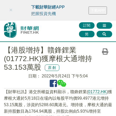
財華智庫網
FINTV
FINMETA
財華證券
媒體矩陣
下載財華財經APP
×
下載APP
智庫沙龍
聯絡我們
把握投資先機
訂閱
简
【港股增持】贛鋒鋰業
(01772.HK)獲摩根大通增持
53.153萬股
原創
日期：
2022年5月24日 下午5:04
【財華社訊】港交所權益資料顯示，贛鋒鋰業(
01772.HK
)獲
摩根大通於5月18日在場內以每股平均價99.4977港元增持
53.15萬股，涉資約5288.60萬港元。增持後，摩根大通的最
新持股數目為1764.94萬股，持股比例由5.93%增持至