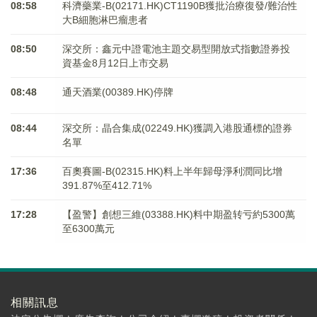
08:58
科濟藥業-B(02171.HK)CT1190B獲批治療復發/難治性
大B細胞淋巴瘤患者
08:50
深交所：鑫元中證電池主題交易型開放式指數證券投
資基金8月12日上市交易
08:48
通天酒業(00389.HK)停牌
08:44
深交所：晶合集成(02249.HK)獲調入港股通標的證券
名單
17:36
百奧賽圖-B(02315.HK)料上半年歸母淨利潤同比增
391.87%至412.71%
17:28
【盈警】創想三維(03388.HK)料中期盈转亏約5300萬
至6300萬元
相關訊息