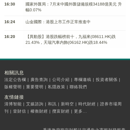
16:30
國家外匯局：7月末中國外匯儲備規模34188億美元 升
幅0.07%
16:24
山金國際：港股上市工作正常推進中
16:20
【異動股】港股跌幅榜前十，九福來(08611.HK)跌
21.43%，天瑞汽車内飾(06162.HK)跌18.44%
相關訊息
法定公告欄
|
廣告查詢
|
公司介紹
|
專欄邀稿
|
投資者關係
|
版權聲明
|
重要聲明
|
私隱政策
|
聯絡我們
友情鏈接
清博智能
|
艾媒諮詢
|
和訊
|
新時空
|
時代財經
|
證券市場周
刊
|
壹財信
|
權衡財經
|
攬富財經
|
更多...