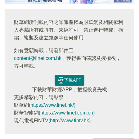
財華網所刊載內容之知識產權為財華網及相關權利
人專屬所有或持有。未經許可，禁止進行轉載、摘
編、複製及建立鏡像等任何使用。
如有意願轉載，請發郵件至
content@finet.com.hk
，獲得書面確認及授權後，
方可轉載。
下載APP
下載財華財經APP，把握投資先機
更多精彩内容，請點擊：
財華網
(https://www.finet.hk/)
財華智庫網
(https://www.finet.com.cn)
現代電視FINTV
(http://www.fintv.hk)