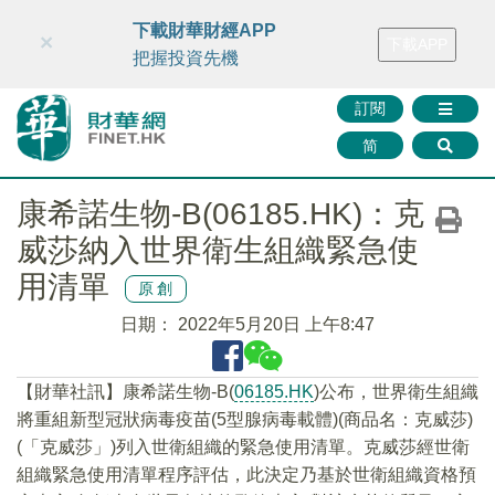
財華智庫網
FINTV
FINMETA
財華證券
媒體矩陣
下載財華財經APP
×
下載APP
智庫沙龍
聯絡我們
把握投資先機
訂閱
简
康希諾生物-B(06185.HK)：克
威莎納入世界衛生組織緊急使
用清單
原創
日期：
2022年5月20日 上午8:47
【財華社訊】康希諾生物-B(
06185.HK
)公布，世界衛生組織
將重組新型冠狀病毒疫苗(5型腺病毒載體)(商品名：克威莎)
(「克威莎」)列入世衛組織的緊急使用清單。克威莎經世衛
組織緊急使用清單程序評估，此決定乃基於世衛組織資格預