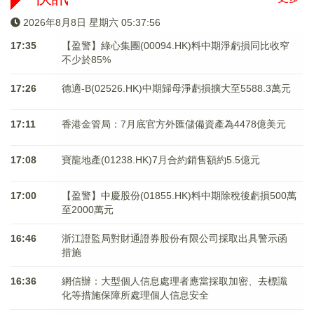
2026年8月8日 星期六 05:37:57
17:35
【盈警】綠心集團(00094.HK)料中期淨虧損同比收窄
不少於85%
17:26
德適-B(02526.HK)中期歸母淨虧損擴大至5588.3萬元
17:11
香港金管局：7月底官方外匯儲備資產為4478億美元
17:08
寶龍地產(01238.HK)7月合約銷售額約5.5億元
17:00
【盈警】中慶股份(01855.HK)料中期除稅後虧損500萬
至2000萬元
16:46
浙江證監局對財通證券股份有限公司採取出具警示函
措施
16:36
網信辦：大型個人信息處理者應當採取加密、去標識
化等措施保障所處理個人信息安全