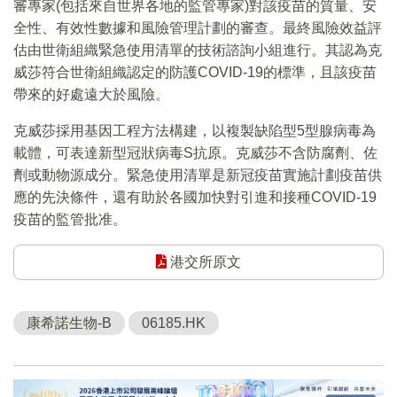
審專家(包括來自世界各地的監管專家)對該疫苗的質量、安
全性、有效性數據和風險管理計劃的審查。最終風險效益評
估由世衛組織緊急使用清單的技術諮詢小組進行。其認為克
威莎符合世衛組織認定的防護COVID-19的標準，且該疫苗
帶來的好處遠大於風險。
克威莎採用基因工程方法構建，以複製缺陷型5型腺病毒為
載體，可表達新型冠狀病毒S抗原。克威莎不含防腐劑、佐
劑或動物源成分。緊急使用清單是新冠疫苗實施計劃疫苗供
應的先決條件，還有助於各國加快對引進和接種COVID-19
疫苗的監管批准。
港交所原文
康希諾生物-B
06185.HK