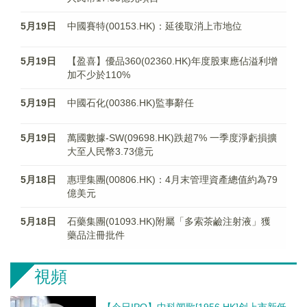
5月19日
中國賽特(00153.HK)：延後取消上市地位
5月19日
【盈喜】優品360(02360.HK)年度股東應佔溢利增
加不少於110%
5月19日
中國石化(00386.HK)監事辭任
5月19日
萬國數據-SW(09698.HK)跌超7% 一季度淨虧損擴
大至人民幣3.73億元
5月18日
惠理集團(00806.HK)：4月末管理資產總值約為79
億美元
5月18日
石藥集團(01093.HK)附屬「多索茶鹼注射液」獲
藥品注冊批件
視頻