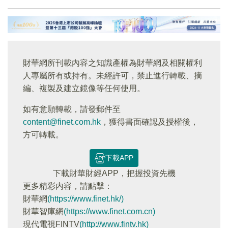
財華網所刊載內容之知識產權為財華網及相關權利
人專屬所有或持有。未經許可，禁止進行轉載、摘
編、複製及建立鏡像等任何使用。
如有意願轉載，請發郵件至
content@finet.com.hk
，獲得書面確認及授權後，
方可轉載。
下載APP
下載財華財經APP，把握投資先機
更多精彩内容，請點擊：
財華網
(https://www.finet.hk/)
財華智庫網
(https://www.finet.com.cn)
現代電視FINTV
(http://www.fintv.hk)