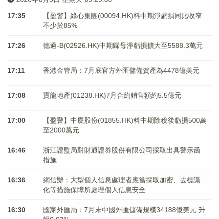
17:35
【盈警】綠心集團(00094.HK)料中期淨虧損同比收窄
不少於85%
17:26
德適-B(02526.HK)中期歸母淨虧損擴大至5588.3萬元
17:11
香港金管局：7月底官方外匯儲備資產為4478億美元
17:08
寶龍地產(01238.HK)7月合約銷售額約5.5億元
17:00
【盈警】中慶股份(01855.HK)料中期除稅後虧損500萬
至2000萬元
16:46
浙江證監局對財通證券股份有限公司採取出具警示函
措施
16:36
網信辦：大型個人信息處理者應當採取加密、去標識
化等措施保障所處理個人信息安全
16:30
國家外匯局：7月末中國外匯儲備規模34188億美元 升