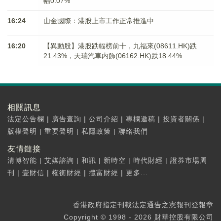
幅0.07%
16:24
山金國際：港股上市工作正常推進中
16:20
【異動股】港股跌幅榜前十，九福來(08611.HK)跌
21.43%，天瑞汽車内飾(06162.HK)跌18.44%
相關訊息
法定公告欄
|
廣告查詢
|
公司介紹
|
專欄邀稿
|
投資者關係
|
版權聲明
|
重要聲明
|
私隱政策
|
聯絡我們
友情鏈接
清博智能
|
艾媒諮詢
|
和訊
|
新時空
|
時代財經
|
證券市場周
刊
|
壹財信
|
權衡財經
|
攬富財經
|
更多...
香港政府指定刊載法定通告之憲報刊登報章
Copyright © 1998 - 2026 財華控股有限公司