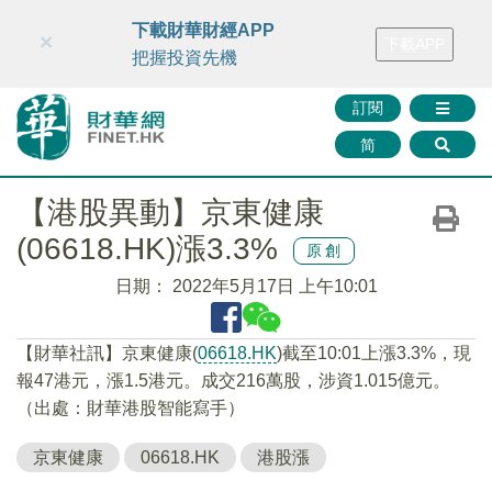
財華智庫網
FINTV
FINMETA
財華證券
媒體矩陣
下載財華財經APP
×
下載APP
智庫沙龍
聯絡我們
把握投資先機
訂閱
简
【港股異動】京東健康
(06618.HK)漲3.3%
原創
日期：
2022年5月17日 上午10:01
【財華社訊】京東健康(
06618.HK
)截至10:01上漲3.3%，現
報47港元，漲1.5港元。成交216萬股，涉資1.015億元。
（出處：財華港股智能寫手）
京東健康
06618.HK
港股漲