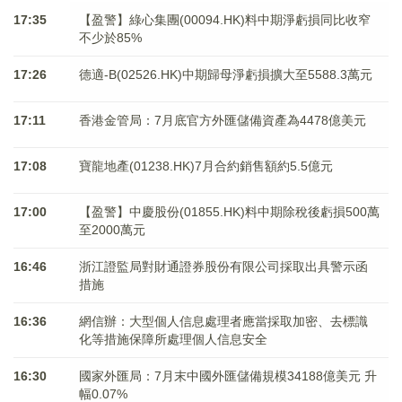
17:35
【盈警】綠心集團(00094.HK)料中期淨虧損同比收窄
不少於85%
17:26
德適-B(02526.HK)中期歸母淨虧損擴大至5588.3萬元
17:11
香港金管局：7月底官方外匯儲備資產為4478億美元
17:08
寶龍地產(01238.HK)7月合約銷售額約5.5億元
17:00
【盈警】中慶股份(01855.HK)料中期除稅後虧損500萬
至2000萬元
16:46
浙江證監局對財通證券股份有限公司採取出具警示函
措施
16:36
網信辦：大型個人信息處理者應當採取加密、去標識
化等措施保障所處理個人信息安全
16:30
國家外匯局：7月末中國外匯儲備規模34188億美元 升
幅0.07%