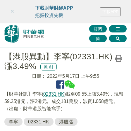
財華智庫網
FINTV
FINMETA
財華證券
媒體矩陣
下載財華財經APP
×
下載APP
智庫沙龍
聯絡我們
把握投資先機
訂閱
简
【港股異動】李寧(02331.HK)
漲3.49%
原創
日期：
2022年5月17日 上午9:55
【財華社訊】李寧(
02331.HK
)截至09:55上漲3.49%，現報
59.25港元，漲2港元。成交181萬股，涉資1.058億元。
（出處：財華港股智能寫手）
李寧
02331.HK
港股漲