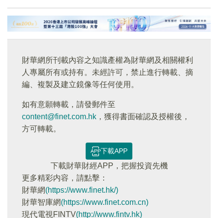
財華網所刊載內容之知識產權為財華網及相關權利
人專屬所有或持有。未經許可，禁止進行轉載、摘
編、複製及建立鏡像等任何使用。
如有意願轉載，請發郵件至
content@finet.com.hk
，獲得書面確認及授權後，
方可轉載。
下載APP
下載財華財經APP，把握投資先機
更多精彩内容，請點擊：
財華網
(https://www.finet.hk/)
財華智庫網
(https://www.finet.com.cn)
現代電視FINTV
(http://www.fintv.hk)