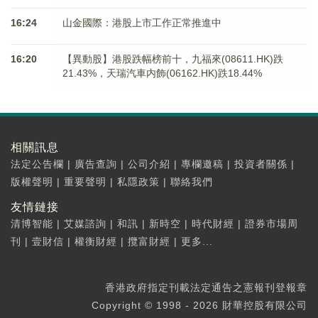
16:24
山金國際：港股上市工作正常推進中
16:20
【異動股】港股跌幅榜前十，九福來(08611.HK)跌
21.43%，天瑞汽車内飾(06162.HK)跌18.44%
相關訊息
法定公告欄
|
廣告查詢
|
公司介紹
|
專欄邀稿
|
投資者關係
|
版權聲明
|
重要聲明
|
私隱政策
|
聯絡我們
友情鏈接
清博智能
|
艾媒諮詢
|
和訊
|
新時空
|
時代財經
|
證券市場周
刊
|
壹財信
|
權衡財經
|
攬富財經
|
更多...
香港政府指定刊載法定通告之憲報刊登報章
Copyright © 1998 - 2026 財華控股有限公司