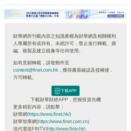
財華網所刊載內容之知識產權為財華網及相關權利
人專屬所有或持有。未經許可，禁止進行轉載、摘
編、複製及建立鏡像等任何使用。
如有意願轉載，請發郵件至
content@finet.com.hk
，獲得書面確認及授權後，
方可轉載。
下載APP
下載財華財經APP，把握投資先機
更多精彩内容，請點擊：
財華網
(https://www.finet.hk/)
財華智庫網
(https://www.finet.com.cn)
現代電視FINTV
(http://www.fintv.hk)