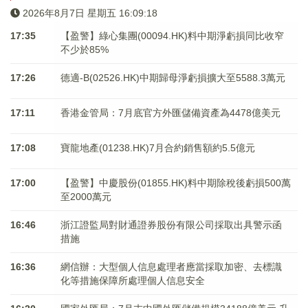
2026年8月7日 星期五 16:09:18
17:35
【盈警】綠心集團(00094.HK)料中期淨虧損同比收窄
不少於85%
17:26
德適-B(02526.HK)中期歸母淨虧損擴大至5588.3萬元
17:11
香港金管局：7月底官方外匯儲備資產為4478億美元
17:08
寶龍地產(01238.HK)7月合約銷售額約5.5億元
17:00
【盈警】中慶股份(01855.HK)料中期除稅後虧損500萬
至2000萬元
16:46
浙江證監局對財通證券股份有限公司採取出具警示函
措施
16:36
網信辦：大型個人信息處理者應當採取加密、去標識
化等措施保障所處理個人信息安全