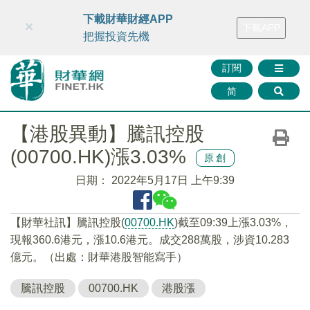
財華智庫網
FINTV
FINMETA
財華證券
媒體矩陣
下載財華財經APP
×
下載APP
智庫沙龍
聯絡我們
把握投資先機
訂閱
简
【港股異動】騰訊控股
(00700.HK)漲3.03%
原創
日期：
2022年5月17日 上午9:39
【財華社訊】騰訊控股(
00700.HK
)截至09:39上漲3.03%，
現報360.6港元，漲10.6港元。成交288萬股，涉資10.283
億元。（出處：財華港股智能寫手）
騰訊控股
00700.HK
港股漲