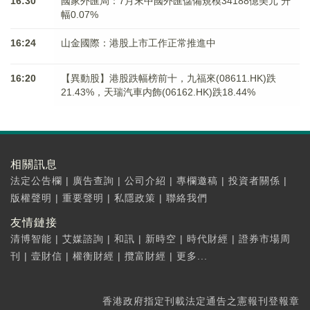
16:30
國家外匯局：7月末中國外匯儲備規模34188億美元 升
幅0.07%
16:24
山金國際：港股上市工作正常推進中
16:20
【異動股】港股跌幅榜前十，九福來(08611.HK)跌
21.43%，天瑞汽車内飾(06162.HK)跌18.44%
相關訊息
法定公告欄
|
廣告查詢
|
公司介紹
|
專欄邀稿
|
投資者關係
|
版權聲明
|
重要聲明
|
私隱政策
|
聯絡我們
友情鏈接
清博智能
|
艾媒諮詢
|
和訊
|
新時空
|
時代財經
|
證券市場周
刊
|
壹財信
|
權衡財經
|
攬富財經
|
更多...
香港政府指定刊載法定通告之憲報刊登報章