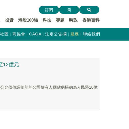
訂閱
简
遞
投資
港股100強
科技
專題
時政
香港百科
社區
商協會
CAGA
法定公告欄
服務
聯絡我們
至12億元
物資產公允價值調整前的公司擁有人應佔虧損約為人民幣10億