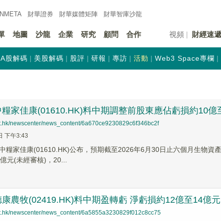
INMETA
財華證券
財華
媒體矩陣
財華
智庫沙龍
單
地圖
沙龍
企業
研究
顧問
合作
視頻
財經速
A股解碼
美股解碼
股評
研報
專訪
活動
Web3 Space專欄
糧家佳康(01610.HK)料中期調整前股東應佔虧損約10億
net.hk/newscenter/news_content/6a670ce9230829c6f346bc2f
日 下午3:43
中糧家佳康(01610.HK)公布，預期截至2026年6月30日止六個月生
元(未經審核)，20...
康農牧(02419.HK)料中期盈轉虧 淨虧損約12億至14億元
net.hk/newscenter/news_content/6a5855a3230829f012c8cc75