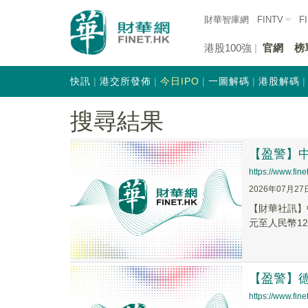
財華智庫網
FINTV
F
港股100強
官網
榜
快訊
港交所發佈
今日IPO
一圖解碼
港股解碼
搜尋結果
【盈警】中
https://www.fi
2026年07月27
【財華社訊】
元至人民幣12億
【盈警】德
https://www.fi