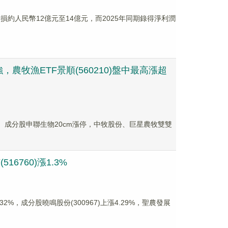
淨虧損約人民幣12億元至14億元，而2025年同期錄得淨利潤
牧漁ETF景順(560210)盤中最高漲超
超3%。成分股申聯生物20cm漲停，中牧股份、巨星農牧雙雙
6760)漲1.3%
32%，成分股曉鳴股份(300967)上漲4.29%，聖農發展