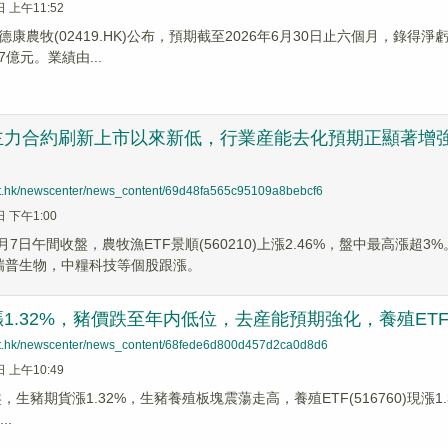
日 上午11:52
康農牧(02419.HK)公布，預期截至2026年6月30日止六個月，錄得
7億元。業績由...
力合約刷新上市以來新低，行業産能去化預期正顯著增強，農
net.hk/newscenter/news_content/69d48fa565c95109a8bebcf6
日 下午1:00
4月7日午間收盤，農牧漁ETF景順(560210)上漲2.46%，盤中最高漲
，瑞普生物，中糧科技等個股跟漲。
1.32%，豬價跌至年内低位，去産能預期強化，養殖ETF(51
net.hk/newscenter/news_content/68fede6d800d457d2ca0d8d6
日 上午10:49
盤，生豬期貨漲1.32%，生豬養殖板塊震蕩走高，養殖ETF(516760)現漲1.
..