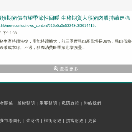
穩預期豬價有望季節性回暖 生豬期貨大漲豬肉股持續走強
net.hk/newscenter/news_content/616e5a3e53243c3f3614412d
日 下午1:38
豬生產持續恢復，產能持續擴大，前三季度豬肉產量增長38%，豬肉價
跌破成本線。不過，豬肉消費旺季預期增強疊...
查看更多
者關係
|
版權聲明
|
重要聲明
|
私隱政策
|
聯絡我們
券市場周刊
|
壹財信
|
權衡財經
|
攬富財經
|
更多...