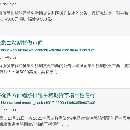
日 下午3:09
大商所發佈關於調整生豬期貨交割區域升貼水的公告。經研究決定，對生豬期
900元/噸、福建省500元/...
征集生豬期貨做市商
net.hk/newscenter/news_content/6282060cbde0b3410eb0f6e9
日 下午3:59
大商所發布關於征集生豬期貨做市商的公告，現擬征集生豬期貨做市商，要求
於人民幣5000萬元；具有專門...
將從四方面繼續推進生豬期貨市場平穩運行
net.hk/newscenter/news_content/61711506bde0b305f9687ad6
日 下午3:11
悉，10月21日，在2021中國農牧產業(衍生品)大會生豬論壇暨首屆中
繼續推進生豬期貨市場的平穩運行，...