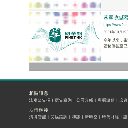
國家收儲
https://www.fi
2021年10月19
今年以來，生
區豬價甚至已
相關訊息
法定公告欄
|
廣告查詢
|
公司介紹
|
專欄邀稿
|
投資
友情鏈接
清博智能
|
艾媒諮詢
|
和訊
|
新時空
|
時代財經
|
證