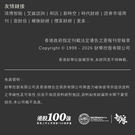
友情鏈接
清博智能
|
艾媒諮詢
|
和訊
|
新時空
|
時代財經
|
證券市場周
刊
|
壹財信
|
權衡財經
|
攬富財經
|
更多...
香港政府指定刊載法定通告之憲報刊登報章
Copyright © 1998 - 2026 財華控股有限公司
香港財華社版權所有,未經同意不得轉載。
免責聲明：
財華控股有限公司及香港聯合交易所有限公司將盡力確保彼等所提供資料
之準確性及可靠性,但並不保證資料絕對無誤,資料如有錯漏而令閣下蒙受
損失,本公司概不負責。