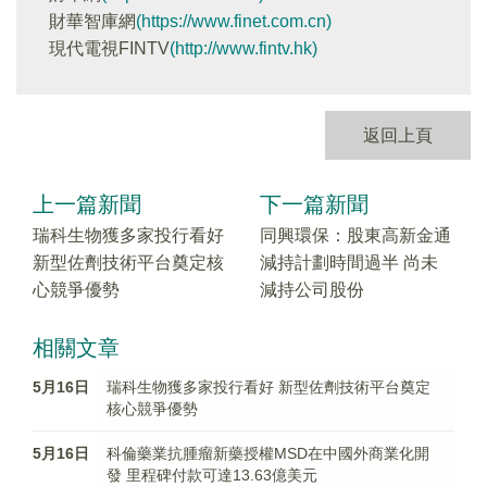
財華智庫網
(https://www.finet.com.cn)
現代電視FINTV
(http://www.fintv.hk)
返回上頁
上一篇新聞
下一篇新聞
瑞科生物獲多家投行看好
同興環保：股東高新金通
新型佐劑技術平台奠定核
減持計劃時間過半 尚未
心競爭優勢
減持公司股份
相關文章
5月16日
瑞科生物獲多家投行看好 新型佐劑技術平台奠定
核心競爭優勢
5月16日
科倫藥業抗腫瘤新藥授權MSD在中國外商業化開
發 里程碑付款可達13.63億美元