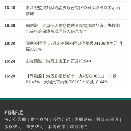
16:46
浙江證監局對財通證券股份有限公司採取出具警示函
措施
16:36
網信辦：大型個人信息處理者應當採取加密、去標識
化等措施保障所處理個人信息安全
16:30
國家外匯局：7月末中國外匯儲備規模34188億美元 升
幅0.07%
16:24
山金國際：港股上市工作正常推進中
16:20
【異動股】港股跌幅榜前十，九福來(08611.HK)跌
21.43%，天瑞汽車内飾(06162.HK)跌18.44%
相關訊息
法定公告欄
|
廣告查詢
|
公司介紹
|
專欄邀稿
|
投資者關係
|
版權聲明
|
重要聲明
|
私隱政策
|
聯絡我們