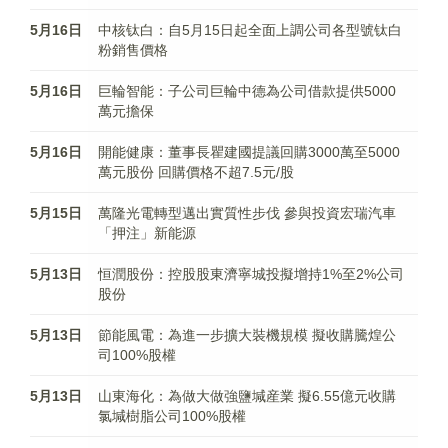
5月16日
中核钛白：自5月15日起全面上調公司各型號钛白
粉銷售價格
5月16日
巨輪智能：子公司巨輪中德為公司借款提供5000
萬元擔保
5月16日
開能健康：董事長瞿建國提議回購3000萬至5000
萬元股份 回購價格不超7.5元/股
5月15日
萬隆光電轉型邁出實質性步伐 參與投資宏瑞汽車
「押注」新能源
5月13日
恒潤股份：控股股東濟寧城投擬增持1%至2%公司
股份
5月13日
節能風電：為進一步擴大裝機規模 擬收購騰煌公
司100%股權
5月13日
山東海化：為做大做強鹽堿産業 擬6.55億元收購
氯堿樹脂公司100%股權