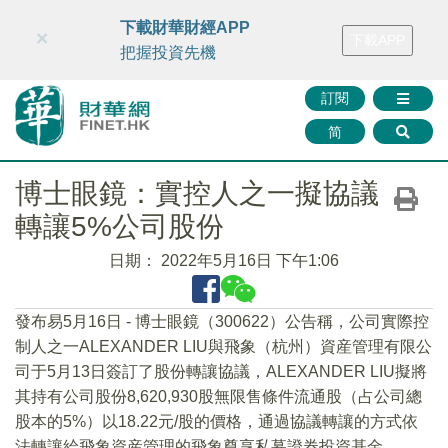
財華智庫網
FINTV
FINMETA
財華證券
媒體矩陣
下載財華財經APP
×
下載APP
智庫沙龍
聯絡我們
把握投資先機
訂閱
简
博士眼鏡：實控人之一擬協議
轉讓5%公司股份
日期：
2022年5月16日 下午1:06
發布易5月16日 - 博士眼鏡（300622）公告稱，公司實際控
制人之一ALEXANDER LIU與飛象（杭州）資産管理有限公
司于5月13日簽訂了股份轉讓協議，ALEXANDER LIU擬將
其持有公司股份8,620,930股無限售條件流通股（占公司總
股本的5%）以18.22元/股的價格，通過協議轉讓的方式依
法轉讓給飛象資産管理的飛象尊享私募證券投資基金。