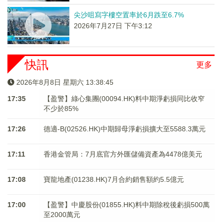
尖沙咀寫字樓空置率於6月跌至6.7%
2026年7月27日 下午3:12
快訊
更多
2026年8月8日 星期六 13:38:45
17:35
【盈警】綠心集團(00094.HK)料中期淨虧損同比收窄
不少於85%
17:26
德適-B(02526.HK)中期歸母淨虧損擴大至5588.3萬元
17:11
香港金管局：7月底官方外匯儲備資產為4478億美元
17:08
寶龍地產(01238.HK)7月合約銷售額約5.5億元
17:00
【盈警】中慶股份(01855.HK)料中期除稅後虧損500萬
至2000萬元