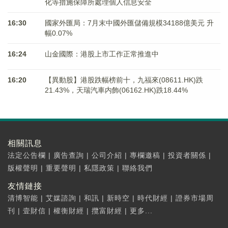
化等措施保障所處理個人信息安全
16:30
國家外匯局：7月末中國外匯儲備規模34188億美元 升
幅0.07%
16:24
山金國際：港股上市工作正常推進中
16:20
【異動股】港股跌幅榜前十，九福來(08611.HK)跌
21.43%，天瑞汽車内飾(06162.HK)跌18.44%
相關訊息
法定公告欄
|
廣告查詢
|
公司介紹
|
專欄邀稿
|
投資者關係
|
版權聲明
|
重要聲明
|
私隱政策
|
聯絡我們
友情鏈接
清博智能
|
艾媒諮詢
|
和訊
|
新時空
|
時代財經
|
證券市場周
刊
|
壹財信
|
權衡財經
|
攬富財經
|
更多...