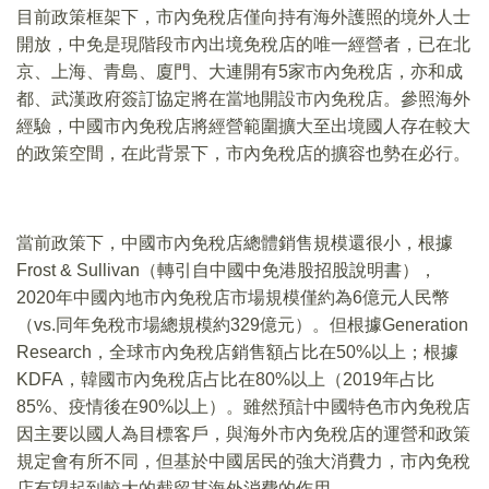
目前政策框架下，市內免稅店僅向持有海外護照的境外人士
開放，中免是現階段市內出境免稅店的唯一經營者，已在北
京、上海、青島、廈門、大連開有5家市內免稅店，亦和成
都、武漢政府簽訂協定將在當地開設市內免稅店。參照海外
經驗，中國市內免稅店將經營範圍擴大至出境國人存在較大
的政策空間，在此背景下，市內免稅店的擴容也勢在必行。
當前政策下，中國市內免稅店總體銷售規模還很小，根據
Frost & Sullivan（轉引自中國中免港股招股說明書），
2020年中國內地市內免稅店市場規模僅約為6億元人民幣
（vs.同年免稅市場總規模約329億元）。但根據Generation
Research，全球市內免稅店銷售額占比在50%以上；根據
KDFA，韓國市內免稅店占比在80%以上（2019年占比
85%、疫情後在90%以上）。雖然預計中國特色市內免稅店
因主要以國人為目標客戶，與海外市內免稅店的運營和政策
規定會有所不同，但基於中國居民的強大消費力，市內免稅
店有望起到較大的截留其海外消費的作用。