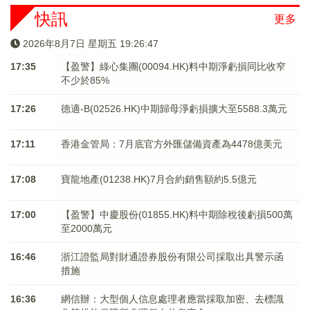
快訊
更多
2026年8月7日 星期五 19:26:48
17:35
【盈警】綠心集團(00094.HK)料中期淨虧損同比收窄
不少於85%
17:26
德適-B(02526.HK)中期歸母淨虧損擴大至5588.3萬元
17:11
香港金管局：7月底官方外匯儲備資產為4478億美元
17:08
寶龍地產(01238.HK)7月合約銷售額約5.5億元
17:00
【盈警】中慶股份(01855.HK)料中期除稅後虧損500萬
至2000萬元
16:46
浙江證監局對財通證券股份有限公司採取出具警示函
措施
16:36
網信辦：大型個人信息處理者應當採取加密、去標識