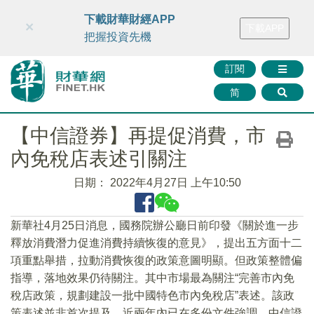
財華智庫網
FINTV
FINMETA
財華證券
媒體矩陣
下載財華財經APP
×
下載APP
智庫沙龍
聯絡我們
把握投資先機
訂閱
简
【中信證券】再提促消費，市
內免稅店表述引關注
日期：
2022年4月27日 上午10:50
新華社4月25日消息，國務院辦公廳日前印發《關於進一步
釋放消費潛力促進消費持續恢復的意見》，提出五方面十二
項重點舉措，拉動消費恢復的政策意圖明顯。但政策整體偏
指導，落地效果仍待關注。其中市場最為關注“完善市內免
稅店政策，規劃建設一批中國特色市內免稅店”表述。該政
策表述並非首次提及，近兩年內已在多份文件強調。中信證