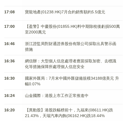
17:08
寶龍地產(01238.HK)7月合約銷售額約5.5億元
17:00
【盈警】中慶股份(01855.HK)料中期除稅後虧損500萬
至2000萬元
16:46
浙江證監局對財通證券股份有限公司採取出具警示函
措施
16:36
網信辦：大型個人信息處理者應當採取加密、去標識
化等措施保障所處理個人信息安全
16:30
國家外匯局：7月末中國外匯儲備規模34188億美元 升
幅0.07%
16:24
山金國際：港股上市工作正常推進中
16:20
【異動股】港股跌幅榜前十，九福來(08611.HK)跌
21.43%，天瑞汽車内飾(06162.HK)跌18.44%