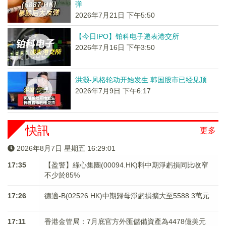
弹
2026年7月21日 下午5:50
【今日IPO】铂科电子递表港交所
2026年7月16日 下午3:50
洪灏-风格轮动开始发生 韩国股市已经见顶
2026年7月9日 下午6:17
快訊
更多
2026年8月7日 星期五 16:29:01
17:35
【盈警】綠心集團(00094.HK)料中期淨虧損同比收窄
不少於85%
17:26
德適-B(02526.HK)中期歸母淨虧損擴大至5588.3萬元
17:11
香港金管局：7月底官方外匯儲備資產為4478億美元