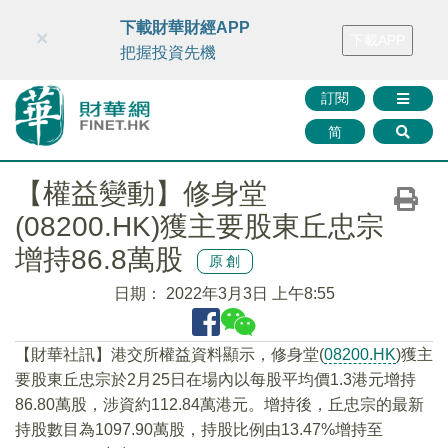
財華智庫網
FINTV
FINMETA
財華證券
媒體矩陣
下載財華財經APP
×
下載APP
智庫沙龍
聯絡我們
把握投資先機
訂閱
简
【權益變動】修身堂
(08200.HK)獲主要股東丘忠宗
增持86.8萬股
原創
日期：
2022年3月3日 上午8:55
【財華社訊】港交所權益資料顯示，修身堂(
08200.HK
)獲主
要股東丘忠宗於2月25日在場內以每股平均價1.3港元增持
86.80萬股，涉資約112.84萬港元。增持後，丘忠宗的最新
持股數目為1097.90萬股，持股比例由13.47%增持至