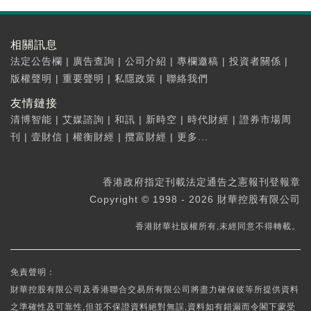
相關訊息
法定公告欄
|
廣告查詢
|
公司介紹
|
專欄邀稿
|
投資者關係
|
版權聲明
|
重要聲明
|
私隱政策
|
聯絡我們
友情鏈接
清博智能
|
艾媒諮詢
|
和訊
|
新時空
|
時代財經
|
證券市場周
刊
|
壹財信
|
權衡財經
|
攬富財經
|
更多...
香港政府指定刊載法定通告之憲報刊登報章
Copyright © 1998 - 2026 財華控股有限公司
香港財華社版權所有,未經同意不得轉載。
免責聲明：
財華控股有限公司及香港聯合交易所有限公司將盡力確保彼等所提供資料
之準確性及可靠性,但並不保證資料絕對無誤,資料如有錯漏而令閣下蒙受