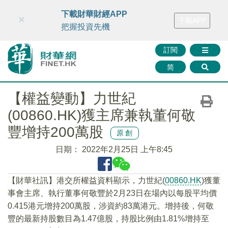
財華智庫網
FINTV
FINMETA
財華證券
媒體矩陣
下載財華財經APP
×
下載APP
智庫沙龍
聯絡我們
把握投資先機
訂閱
简
【權益變動】力世紀
(00860.HK)獲主席兼執董何敬
豐增持200萬股
原創
日期：
2022年2月25日 上午8:45
【財華社訊】港交所權益資料顯示，力世紀(
00860.HK
)獲董
事會主席、執行董事何敬豐於2月23日在場內以每股平均價
0.415港元增持200萬股，涉資約83萬港元。增持後，何敬
豐的最新持股數目為1.47億股，持股比例由1.81%增持至