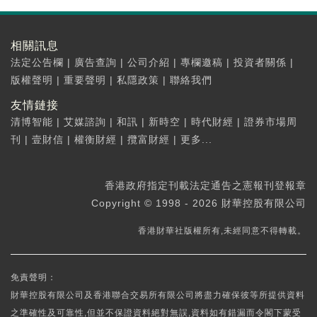
相關訊息
法定公告欄
|
廣告查詢
|
公司介紹
|
專欄邀稿
|
投資者關係
|
版權聲明
|
重要聲明
|
私隱政策
|
聯絡我們
友情鏈接
清博智能
|
艾媒諮詢
|
和訊
|
新時空
|
時代財經
|
證券市場周
刊
|
壹財信
|
權衡財經
|
攬富財經
|
更多...
香港政府指定刊載法定通告之憲報刊登報章
Copyright © 1998 - 2026 財華控股有限公司
香港財華社版權所有,未經同意不得轉載。
免責聲明：
財華控股有限公司及香港聯合交易所有限公司將盡力確保彼等所提供資料
之準確性及可靠性,但並不保證資料絕對無誤,資料如有錯漏而令閣下蒙受