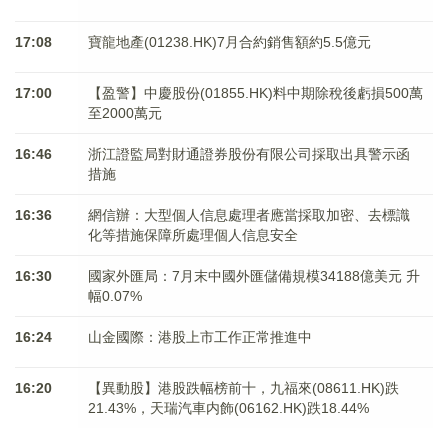
17:08
寶龍地產(01238.HK)7月合約銷售額約5.5億元
17:00
【盈警】中慶股份(01855.HK)料中期除稅後虧損500萬
至2000萬元
16:46
浙江證監局對財通證券股份有限公司採取出具警示函
措施
16:36
網信辦：大型個人信息處理者應當採取加密、去標識
化等措施保障所處理個人信息安全
16:30
國家外匯局：7月末中國外匯儲備規模34188億美元 升
幅0.07%
16:24
山金國際：港股上市工作正常推進中
16:20
【異動股】港股跌幅榜前十，九福來(08611.HK)跌
21.43%，天瑞汽車内飾(06162.HK)跌18.44%