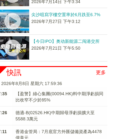
2026年7月14日 下午3:34
尖沙咀寫字樓空置率於6月跌至6.7%
2026年7月27日 下午3:12
【今日IPO】奥动新能源二闯港交所
2026年7月21日 下午5:50
快訊
更多
2026年8月8日 星期六 17:59:37
7:35
【盈警】綠心集團(00094.HK)料中期淨虧損同
比收窄不少於85%
7:26
德適-B(02526.HK)中期歸母淨虧損擴大至
5588.3萬元
7:11
香港金管局：7月底官方外匯儲備資產為4478
億美元