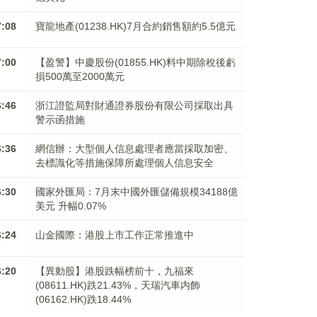
7:08
寶龍地產(01238.HK)7月合約銷售額約5.5億元
7:00
【盈警】中慶股份(01855.HK)料中期除稅後虧
損500萬至2000萬元
6:46
浙江證監局對財通證券股份有限公司採取出具
警示函措施
6:36
網信辦：大型個人信息處理者應當採取加密、
去標識化等措施保障所處理個人信息安全
6:30
國家外匯局：7月末中國外匯儲備規模34188億
美元 升幅0.07%
6:24
山金國際：港股上市工作正常推進中
6:20
【異動股】港股跌幅榜前十，九福來
(08611.HK)跌21.43%，天瑞汽車内飾
(06162.HK)跌18.44%