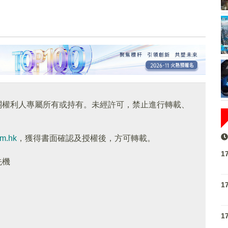
關權利人專屬所有或持有。未經許可，禁止進行轉載、
om.hk
，獲得書面確認及授權後，方可轉載。
1
先機
1
1