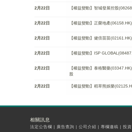
2月22日
【權益變動】智城發展控股(08268.HK)獲
2月22日
【權益變動】正榮地產(06158.HK)被
2月22日
【權益變動】健倍苗苗(02161.HK)獲JB
2月22日
【權益變動】ISP GLOBAL(084
2月22日
【權益變動】泰格醫藥(03347.HK)獲Aggre
股
2月22日
【權益變動】稻草熊娛樂(02125.HK)獲Sn
相關訊息
法定公告欄
|
廣告查詢
|
公司介紹
|
專欄邀稿
|
投資