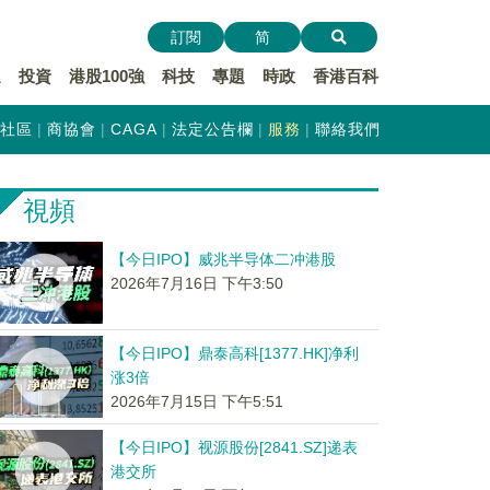
訂閱
简
遞
投資
港股100強
科技
專題
時政
香港百科
社區
商協會
CAGA
法定公告欄
服務
聯絡我們
視頻
【今日IPO】威兆半导体二冲港股
2026年7月16日 下午3:50
【今日IPO】鼎泰高科[1377.HK]净利
涨3倍
2026年7月15日 下午5:51
【今日IPO】视源股份[2841.SZ]递表
港交所