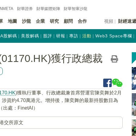
INMETA
財華證券
財華
媒體矩陣
財華
智庫沙龍
單
地圖
沙龍
企業
研究
顧問
合作
視頻
財經速
A股解碼
美股解碼
股評
研報
專訪
活動
Web3 Space專欄
1170.HK)獲行政總裁
170.HK
)獲執行董事、行政總裁兼首席營運官陳奕舞於2月
萬股，涉資約4.70萬港元。增持後，陳奕舞的最新持股數目為
出處：FinetAI）
港交所原文