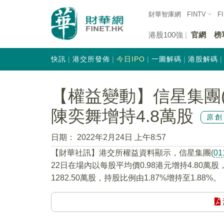
財華智庫網
FINTV
F
港股100強
官網
榜
快訊
港交所發佈
今日IPO
一圖解碼
港股解碼
【權益變動】信星集團(0
陳奕舞增持4.8萬股
原創
日期：
2022年2月24日 上午8:57
【財華社訊】港交所權益資料顯示，信星集團(
01
22日在場內以每股平均價0.98港元增持4.80
1282.50萬股，持股比例由1.87%增持至1.88%。（