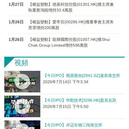
1月27日
【權益變動】德基科技控股(01301.HK)獲主席兼
執董蔡鴻能增持33.4萬股
1月26日
【權益變動】愛帝宮(00286.HK)獲董事會主席朱
昱霏增持200萬股
1月26日
【權益變動】龍輝國際控股(01007.HK)獲Shui
Chak Group Limited增持596萬股
視頻
【今日IPO】视源股份[2841.SZ]递表港交所
2026年7月14日 下午3:34
【今日IPO】华勤技术[3296.HK]盈喜反跌
2026年7月15日 下午5:50
【今日IPO】岸迈生物三闯港交所