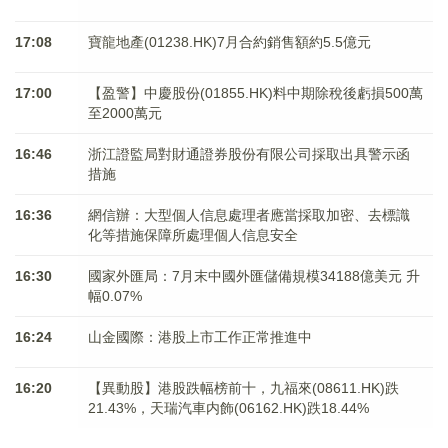
17:08
寶龍地產(01238.HK)7月合約銷售額約5.5億元
17:00
【盈警】中慶股份(01855.HK)料中期除稅後虧損500萬
至2000萬元
16:46
浙江證監局對財通證券股份有限公司採取出具警示函
措施
16:36
網信辦：大型個人信息處理者應當採取加密、去標識
化等措施保障所處理個人信息安全
16:30
國家外匯局：7月末中國外匯儲備規模34188億美元 升
幅0.07%
16:24
山金國際：港股上市工作正常推進中
16:20
【異動股】港股跌幅榜前十，九福來(08611.HK)跌
21.43%，天瑞汽車内飾(06162.HK)跌18.44%