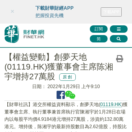
財華智庫網
FINTV
FINMETA
財華證券
媒體矩陣
下載財華財經APP
×
下載APP
智庫沙龍
聯絡我們
把握投資先機
訂閱
简
【權益變動】創夢天地
(01119.HK)獲董事會主席陈湘
宇增持27萬股
原創
日期：
2022年1月29日 上午9:10
【財華社訊】港交所權益資料顯示，創夢天地(
01119.HK
)獲
董事會主席、執行董事兼首席執行官陳湘宇於1月28日在場
內以每股平均價4.9184港元增持27萬股，涉資約132.80萬
港元。增持後，陈湘宇的最新持股數目為2.62億股，持股比