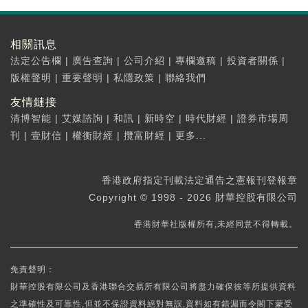
相關訊息
法定公告欄
|
廣告查詢
|
公司介紹
|
專欄邀稿
|
投資者關係
|
版權聲明
|
重要聲明
|
私隱政策
|
聯絡我們
友情鏈接
清博智能
|
艾媒諮詢
|
和訊
|
新時空
|
時代財經
|
證券市場周
刊
|
壹財信
|
權衡財經
|
攬富財經
|
更多...
香港政府指定刊載法定通告之憲報刊登報章
Copyright © 1998 - 2026 財華控股有限公司
香港財華社版權所有,未經同意不得轉載。
免責聲明：
財華控股有限公司及香港聯合交易所有限公司將盡力確保彼等所提供資料
之準確性及可靠性,但並不保證資料絕對無誤,資料如有錯漏而令閣下蒙受