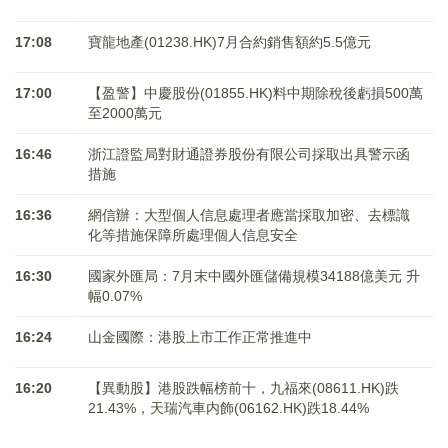
17:08
寶龍地產(01238.HK)7月合約銷售額約5.5億元
17:00
【盈警】中慶股份(01855.HK)料中期除稅後虧損500萬
至2000萬元
16:46
浙江證監局對財通證券股份有限公司採取出具警示函
措施
16:36
網信辦：大型個人信息處理者應當採取加密、去標識
化等措施保障所處理個人信息安全
16:30
國家外匯局：7月末中國外匯儲備規模34188億美元 升
幅0.07%
16:24
山金國際：港股上市工作正常推進中
16:20
【異動股】港股跌幅榜前十，九福來(08611.HK)跌
21.43%，天瑞汽車内飾(06162.HK)跌18.44%