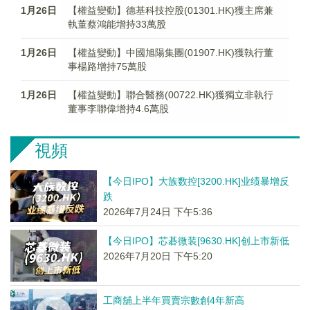
1月26日
【權益變動】德基科技控股(01301.HK)獲主席兼
執董蔡鴻能增持33萬股
1月26日
【權益變動】中國旭陽集團(01907.HK)獲執行董
事楊路增持75萬股
1月26日
【權益變動】聯合醫務(00722.HK)獲獨立非執行
董事李聯偉增持4.6萬股
視頻
【今日IPO】大族数控[3200.HK]业绩暴增反
跌
2026年7月24日 下午5:36
【今日IPO】芯碁微装[9630.HK]创上市新低
2026年7月20日 下午5:20
工商舖上半年買賣宗數創4年新高