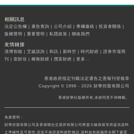
相關訊息
法定公告欄
|
廣告查詢
|
公司介紹
|
專欄邀稿
|
投資者關係
|
版權聲明
|
重要聲明
|
私隱政策
|
聯絡我們
友情鏈接
清博智能
|
艾媒諮詢
|
和訊
|
新時空
|
時代財經
|
證券市場周
刊
|
壹財信
|
權衡財經
|
攬富財經
|
更多...
香港政府指定刊載法定通告之憲報刊登報章
Copyright © 1998 - 2026 財華控股有限公司
香港財華社版權所有,未經同意不得轉載。
免責聲明：
財華控股有限公司及香港聯合交易所有限公司將盡力確保彼等所提供資料
之準確性及可靠性,但並不保證資料絕對無誤,資料如有錯漏而令閣下蒙受