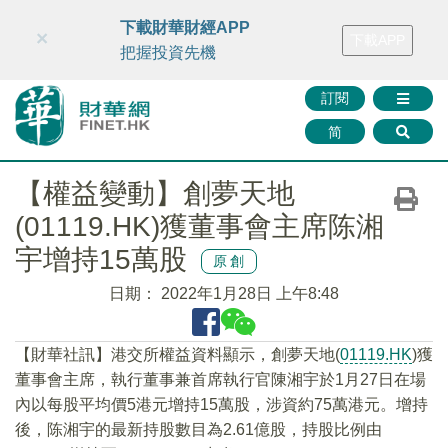
財華智庫網
FINTV
FINMETA
財華證券
媒體矩陣
下載財華財經APP
×
下載APP
智庫沙龍
聯絡我們
把握投資先機
訂閱
简
【權益變動】創夢天地
(01119.HK)獲董事會主席陈湘
宇增持15萬股
原創
日期：
2022年1月28日 上午8:48
【財華社訊】港交所權益資料顯示，創夢天地(
01119.HK
)獲
董事會主席，執行董事兼首席執行官陳湘宇於1月27日在場
內以每股平均價5港元增持15萬股，涉資約75萬港元。增持
後，陈湘宇的最新持股數目為2.61億股，持股比例由