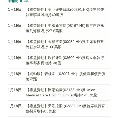
相關文章
1月19日
【權益變動】美亞娛樂資訊(00391.HK)獲主席兼
執董李國興增持40萬股
1月19日
【權益變動】中國新電信(08167.HK)獲主席兼執
董列海權增持27.6萬股
1月19日
【權益變動】天譽置業(00059.HK)獲主席兼行政
總裁余斌增持160萬股
1月19日
【權益變動】現代牙科(03600.HK)獲獨立非執行
董事邱家寶增持5萬股
1月18日
【異動股】碧桂園（02007.HK）股價與和債券價
格齊漲
1月18日
【權益變動】醫思健康(02138.HK)獲Union
Medical Care Holding Limited增持54.3萬股
1月18日
【權益變動】天彩控股 (03882.HK)獲首席執行官
鄧榮芳增持83萬股