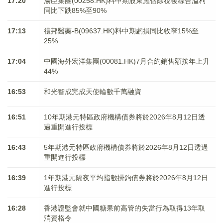
17:20
湯臣集團(00258.HK)料中期股東應佔除稅後綜合溢利
同比下跌85%至90%
17:13
禮邦醫藥-B(09637.HK)料中期虧損同比收窄15%至
25%
17:04
中國海外宏洋集團(00081.HK)7月合約銷售額按年上升
44%
16:53
和光智成完成天使輪數千萬融資
16:51
10年期港元特區政府機構債券將於2026年8月12日透
過重開進行投標
16:43
5年期港元特區政府機構債券將於2026年8月12日透過
重開進行投標
16:39
1年期港元隔夜平均指數掛鉤債券將於2026年8月12日
進行投標
16:28
香港證監會就中國糖果前高管的失當行為取得13年取
消資格令