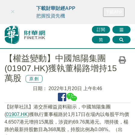
財華智庫網
FINTV
FINMETA
財華證券
媒體矩陣
下載財華財經APP
×
下載APP
智庫沙龍
聯絡我們
把握投資先機
訂閱
简
【權益變動】中國旭陽集團
(01907.HK)獲執董楊路增持15
萬股
原創
日期：
2022年1月20日 上午8:46
【財華社訊】港交所權益資料顯示，中國旭陽集團
(
01907.HK
)獲執行董事楊路於1月17日在場內以每股平均價
4.6507港元增持15萬股，涉資約69.76萬港元。增持後，楊
路的最新持股數目為368萬股，持股比例為0.08%。（出