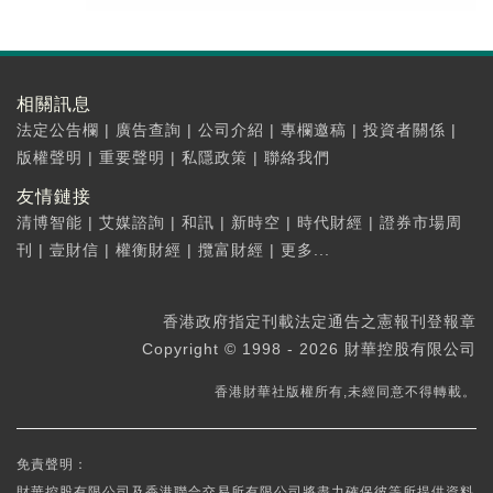
相關訊息
法定公告欄
|
廣告查詢
|
公司介紹
|
專欄邀稿
|
投資者關係
|
版權聲明
|
重要聲明
|
私隱政策
|
聯絡我們
友情鏈接
清博智能
|
艾媒諮詢
|
和訊
|
新時空
|
時代財經
|
證券市場周
刊
|
壹財信
|
權衡財經
|
攬富財經
|
更多...
香港政府指定刊載法定通告之憲報刊登報章
Copyright © 1998 - 2026 財華控股有限公司
香港財華社版權所有,未經同意不得轉載。
免責聲明：
財華控股有限公司及香港聯合交易所有限公司將盡力確保彼等所提供資料