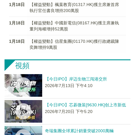
1月18日
【權益變動】楓葉教育(01317.HK)獲主席兼首席
執行官任書良增持200萬股
1月18日
【權益變動】中國新電信(08167.HK)獲主席兼執
董列海權增持52萬股
1月18日
【權益變動】信星集團(01170.HK)獲行政總裁陳
奕舞增持9萬股
視頻
【今日IPO】岸迈生物三闯港交所
2026年7月13日 下午4:10
【今日IPO】芯碁微装[9630.HK]创上市新低
2026年7月20日 下午5:20
奇瑞集團全球累計銷量突破2000萬輛