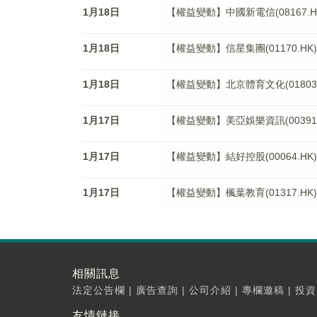
1月18日
【權益變動】中國新電信(08167.
1月18日
【權益變動】信星集團(01170.H
1月18日
【權益變動】北京體育文化(01803
1月17日
【權益變動】美亞娛樂資訊(0039
1月17日
【權益變動】結好控股(00064.HK)獲Ho
1月17日
【權益變動】楓葉教育(01317.H
相關訊息
法定公告欄
|
廣告查詢
|
公司介紹
|
專欄邀稿
|
投資
友情鏈接