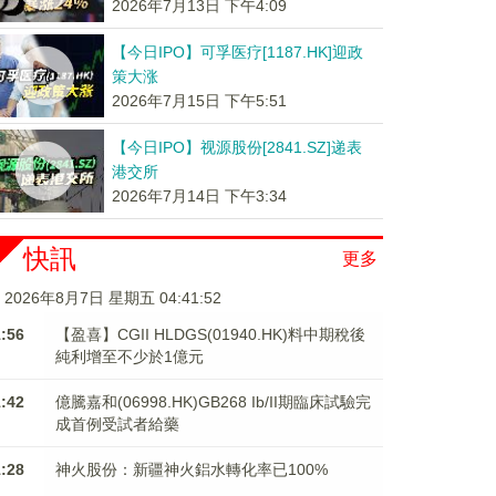
2026年7月13日 下午4:09
【今日IPO】可孚医疗[1187.HK]迎政
策大涨
2026年7月15日 下午5:51
【今日IPO】视源股份[2841.SZ]递表
港交所
2026年7月14日 下午3:34
快訊
更多
2026年8月7日 星期五 04:41:53
1:56
【盈喜】CGII HLDGS(01940.HK)料中期稅後
純利增至不少於1億元
1:42
億騰嘉和(06998.HK)GB268 Ib/II期臨床試驗完
成首例受試者給藥
1:28
神火股份：新疆神火鋁水轉化率已100%