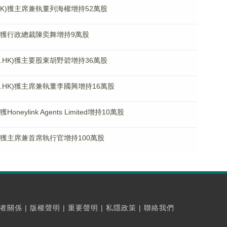
HK)獲主席兼執董列海權增持52萬股
K)獲行政總裁陳奕舞增持9萬股
.HK)獲主要股東胡野碧增持36萬股
1.HK)獲主席兼執董李國興增持16萬股
neylink Agents Limited增持10萬股
K)獲主席兼首席執行官增持100萬股
者關係
|
版權聲明
|
重要聲明
|
私隱政策
|
聯絡我們