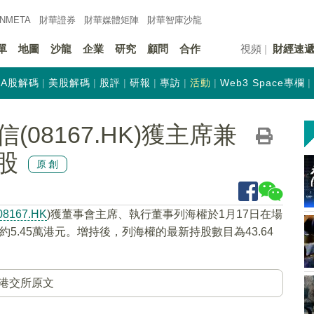
INMETA
財華證券
財華
媒體矩陣
財華
智庫沙龍
單
地圖
沙龍
企業
研究
顧問
合作
視頻
財經速
A股解碼
美股解碼
股評
研報
專訪
活動
Web3 Space專欄
08167.HK)獲主席兼
股
原創
08167.HK
)獲董事會主席、執行董事列海權於1月17日在場
資約5.45萬港元。增持後，列海權的最新持股數目為43.64
港交所原文