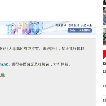
關權利人專屬所有或持有。未經許可，禁止進行轉載、
om.hk
，獲得書面確認及授權後，方可轉載。
1
先機
1
1