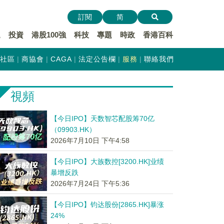
訂閱
简
遞
投資
港股100強
科技
專題
時政
香港百科
社區
商協會
CAGA
法定公告欄
服務
聯絡我們
視頻
【今日IPO】天数智芯配股筹70亿
（09903.HK）
2026年7月10日 下午4:58
【今日IPO】大族数控[3200.HK]业绩
暴增反跌
2026年7月24日 下午5:36
【今日IPO】钧达股份[2865.HK]暴涨
24%