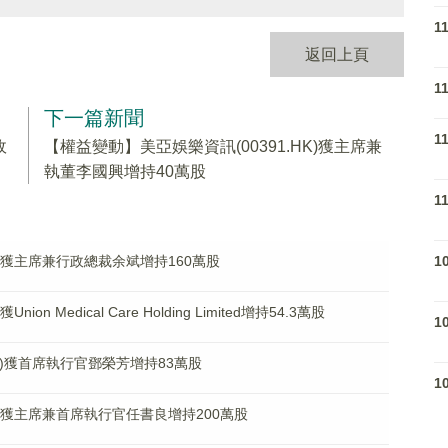
1
返回上頁
1
下一篇新聞
1
政
【權益變動】美亞娛樂資訊(00391.HK)獲主席兼
執董李國興增持40萬股
1
1
K)獲主席兼行政總裁余斌增持160萬股
on Medical Care Holding Limited增持54.3萬股
1
HK)獲首席執行官鄧榮芳增持83萬股
1
K)獲主席兼首席執行官任書良增持200萬股