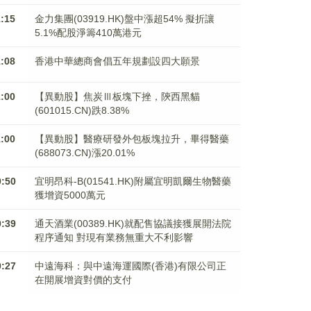
1:15
金力集團(03919.HK)盤中漲超54% 擬折讓
5.1%配股淨籌410萬港元
1:08
香港中華總商會倡五年規劃設四大願景
1:00
【異動股】焦炭Ⅲ板塊下挫，陝西黑貓
(601015.CN)跌8.38%
1:00
【異動股】醫療研發外包板塊拉升，畢得醫藥
(688073.CN)漲20.01%
0:50
宜明昂科-B(01541.HK)附屬宜明凱爾生物醫藥
獲增資5000萬元
0:39
通天酒業(00389.HK)就配售協議接獲展開法院
程序通知 對現有業務無重大不利影響
0:27
中遠海科：與中遠海運國際(香港)有限公司正
在開展增資對價的支付