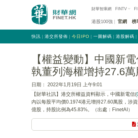
財華智庫網
FINTV
F
港股100強
官網
榜
快訊
港交所發佈
今日IPO
一圖解碼
港股解碼
【權益變動】中國新電信(
執董列海權增持27.6萬
日期：
2022年1月19日 上午9:01
【財華社訊】港交所權益資料顯示，中國新電信(
內以每股平均價0.1974港元增持27.60萬股，涉
億股，持股比例為45.83%。（出處：FinetAI）