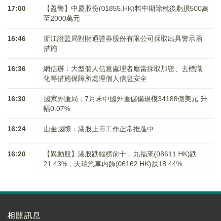
17:00
【盈警】中慶股份(01855.HK)料中期除稅後虧損500萬
至2000萬元
16:46
浙江證監局對財通證券股份有限公司採取出具警示函
措施
16:36
網信辦：大型個人信息處理者應當採取加密、去標識
化等措施保障所處理個人信息安全
16:30
國家外匯局：7月末中國外匯儲備規模34188億美元 升
幅0.07%
16:24
山金國際：港股上市工作正常推進中
16:20
【異動股】港股跌幅榜前十，九福來(08611.HK)跌
21.43%，天瑞汽車内飾(06162.HK)跌18.44%
相關訊息