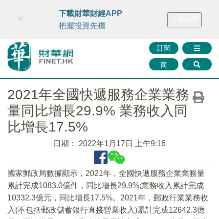
財華智庫網
FINTV
FINMETA
財華證券
媒體矩陣
下載財華財經APP
×
下載APP
智庫沙龍
聯絡我們
把握投資先機
訂閱
简
2021年全國快遞服務企業業務
量同比增長29.9% 業務收入同
比增長17.5%
日期：
2022年1月17日 上午9:16
國家郵政局數據顯示，2021年，全國快遞服務企業業務量
累計完成1083.0億件，同比增長29.9%;業務收入累計完成
10332.3億元，同比增長17.5%。2021年，郵政行業業務收
入(不包括郵政儲蓄銀行直接營業收入)累計完成12642.3億