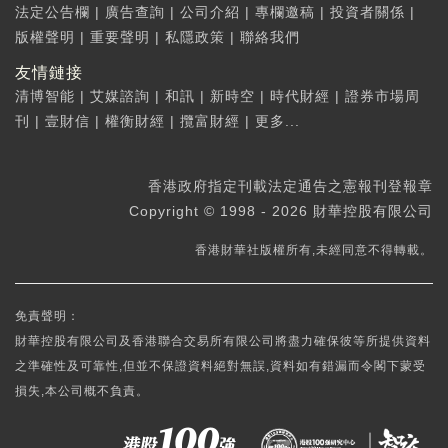
法定公告欄
|
廣告查詢
|
公司介紹
|
專欄邀稿
|
投資者關係
|
版權聲明
|
重要聲明
|
私隱政策
|
聯絡我們
友情鏈接
清博智能
|
艾媒諮詢
|
和訊
|
新時空
|
時代財經
|
證券市場周
刊
|
壹財信
|
權衡財經
|
攬富財經
|
更多...
香港政府指定刊載法定通告之憲報刊登報章
Copyright © 1998 - 2026 財華控股有限公司
香港財華社版權所有,未經同意不得轉載。
免責聲明：
財華控股有限公司及香港聯合交易所有限公司將盡力確保彼等所提供資料
之準確性及可靠性,但並不保證資料絕對無誤,資料如有錯漏而令閣下蒙受
損失,本公司概不負責。