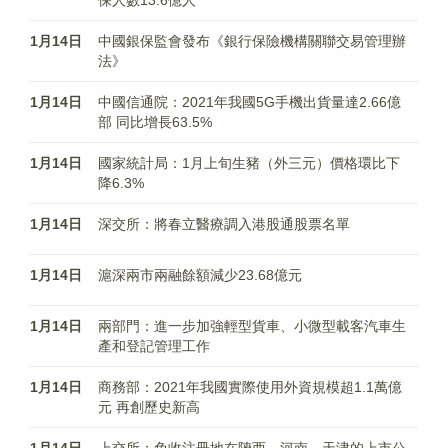
保人數13.6億人
1月14日
中國銀保監會發布《銀行保險機構關聯交易管理辦
法》
1月14日
中國信通院：2021年我國5G手機出貨量達2.66億
部 同比增長63.5%
1月14日
國家統計局：1月上旬生豬（外三元）價格環比下
降6.3%
1月14日
深交所：將春立醫療調入港股通股票名單
1月14日
滬深兩市兩融餘額減少23.68億元
1月14日
兩部門：進一步加強輕型貨車、小微型載客汽車生
產和登記管理工作
1月14日
商務部：2021年我國實際使用外資規模超1.1萬億
元 再創歷史新高