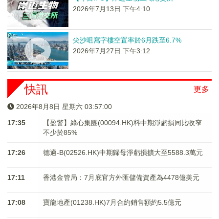
2026年7月13日 下午4:10
尖沙咀寫字樓空置率於6月跌至6.7%
2026年7月27日 下午3:12
快訊
更多
2026年8月8日 星期六 03:57:00
17:35
【盈警】綠心集團(00094.HK)料中期淨虧損同比收窄
不少於85%
17:26
德適-B(02526.HK)中期歸母淨虧損擴大至5588.3萬元
17:11
香港金管局：7月底官方外匯儲備資產為4478億美元
17:08
寶龍地產(01238.HK)7月合約銷售額約5.5億元