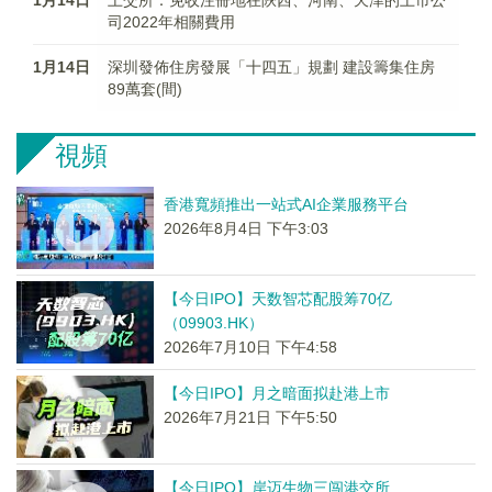
1月14日
上交所：免收注冊地在陝西、河南、天津的上市公
司2022年相關費用
1月14日
深圳發佈住房發展「十四五」規劃 建設籌集住房
89萬套(間)
視頻
香港寬頻推出一站式AI企業服務平台
2026年8月4日 下午3:03
【今日IPO】天数智芯配股筹70亿
（09903.HK）
2026年7月10日 下午4:58
【今日IPO】月之暗面拟赴港上市
2026年7月21日 下午5:50
【今日IPO】岸迈生物三闯港交所