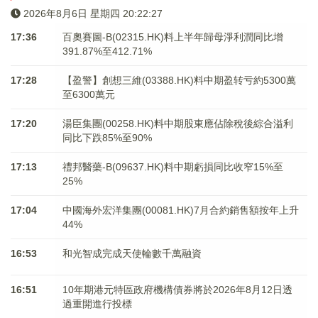
2026年8月6日 星期四 20:22:28
17:36
百奧賽圖-B(02315.HK)料上半年歸母淨利潤同比增
391.87%至412.71%
17:28
【盈警】創想三維(03388.HK)料中期盈转亏約5300萬
至6300萬元
17:20
湯臣集團(00258.HK)料中期股東應佔除稅後綜合溢利
同比下跌85%至90%
17:13
禮邦醫藥-B(09637.HK)料中期虧損同比收窄15%至
25%
17:04
中國海外宏洋集團(00081.HK)7月合約銷售額按年上升
44%
16:53
和光智成完成天使輪數千萬融資
16:51
10年期港元特區政府機構債券將於2026年8月12日透
過重開進行投標