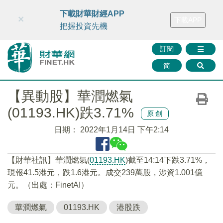
財華智庫網
FINTV
FINMETA
財華證券
媒體矩陣
下載財華財經APP
×
下載APP
智庫沙龍
聯絡我們
把握投資先機
訂閱
简
【異動股】華潤燃氣
(01193.HK)跌3.71%
原創
日期：
2022年1月14日 下午2:14
【財華社訊】華潤燃氣(
01193.HK
)截至14:14下跌3.71%，
現報41.5港元，跌1.6港元。成交239萬股，涉資1.001億
元。（出處：FinetAI）
華潤燃氣
01193.HK
港股跌