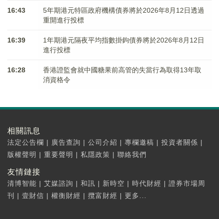
16:43
5年期港元特區政府機構債券將於2026年8月12日透過
重開進行投標
16:39
1年期港元隔夜平均指數掛鉤債券將於2026年8月12日
進行投標
16:28
香港證監會就中國糖果前高管的失當行為取得13年取
消資格令
相關訊息
法定公告欄
|
廣告查詢
|
公司介紹
|
專欄邀稿
|
投資者關係
|
版權聲明
|
重要聲明
|
私隱政策
|
聯絡我們
友情鏈接
清博智能
|
艾媒諮詢
|
和訊
|
新時空
|
時代財經
|
證券市場周
刊
|
壹財信
|
權衡財經
|
攬富財經
|
更多...