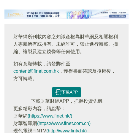
財華網所刊載內容之知識產權為財華網及相關權利
人專屬所有或持有。未經許可，禁止進行轉載、摘
編、複製及建立鏡像等任何使用。
如有意願轉載，請發郵件至
content@finet.com.hk
，獲得書面確認及授權後，
方可轉載。
下載APP
下載財華財經APP，把握投資先機
更多精彩内容，請點擊：
財華網
(https://www.finet.hk/)
財華智庫網
(https://www.finet.com.cn)
現代電視FINTV
(http://www.fintv.hk)