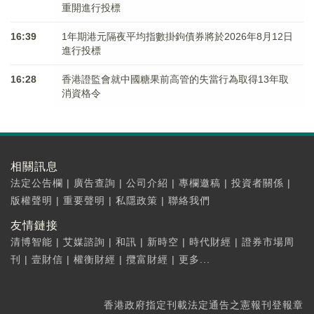
重開進行投標
16:39
1年期港元隔夜平均指數掛鉤債券將於2026年8月12日
進行投標
16:28
香港證監會就中國糖果前高管的失當行為取得13年取
消資格令
相關訊息
法定公告欄
|
廣告查詢
|
公司介紹
|
專欄邀稿
|
投資者關係
|
版權聲明
|
重要聲明
|
私隱政策
|
聯絡我們
友情鏈接
清博智能
|
艾媒諮詢
|
和訊
|
新時空
|
時代財經
|
證券市場周
刊
|
壹財信
|
權衡財經
|
攬富財經
|
更多...
香港政府指定刊載法定通告之憲報刊登報章