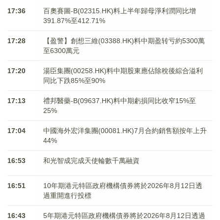
17:36
百奧賽圖-B(02315.HK)料上半年歸母淨利潤同比增
391.87%至412.71%
17:28
【盈警】創想三維(03388.HK)料中期盈转亏約5300萬
至6300萬元
17:20
湯臣集團(00258.HK)料中期股東應佔除稅後綜合溢利
同比下跌85%至90%
17:13
禮邦醫藥-B(09637.HK)料中期虧損同比收窄15%至
25%
17:04
中國海外宏洋集團(00081.HK)7月合約銷售額按年上升
44%
16:53
和光智成完成天使輪數千萬融資
16:51
10年期港元特區政府機構債券將於2026年8月12日透
過重開進行投標
16:43
5年期港元特區政府機構債券將於2026年8月12日透過