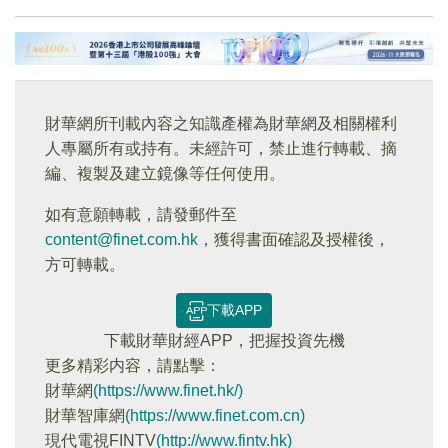
財華網所刊載內容之知識產權為財華網及相關權利
人專屬所有或持有。未經許可，禁止進行轉載、摘
編、複製及建立鏡像等任何使用。
如有意願轉載，請發郵件至
content@finet.com.hk
，獲得書面確認及授權後，
方可轉載。
下載APP
下載財華財經APP，把握投資先機
更多精彩内容，請點擊：
財華網
(https://www.finet.hk/)
財華智庫網
(https://www.finet.com.cn)
現代電視FINTV
(http://www.fintv.hk)