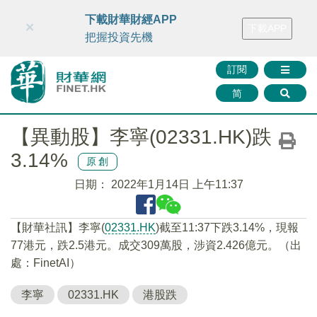
財華智庫網
FINTV
FINMETA
財華證券
媒體矩陣
下載財華財經APP
×
下載APP
智庫沙龍
聯絡我們
把握投資先機
訂閱
简
【異動股】李寧(02331.HK)跌
3.14%
原創
日期：
2022年1月14日 上午11:37
【財華社訊】李寧(
02331.HK
)截至11:37下跌3.14%，現報
77港元，跌2.5港元。成交309萬股，涉資2.426億元。（出
處：FinetAI）
李寧
02331.HK
港股跌