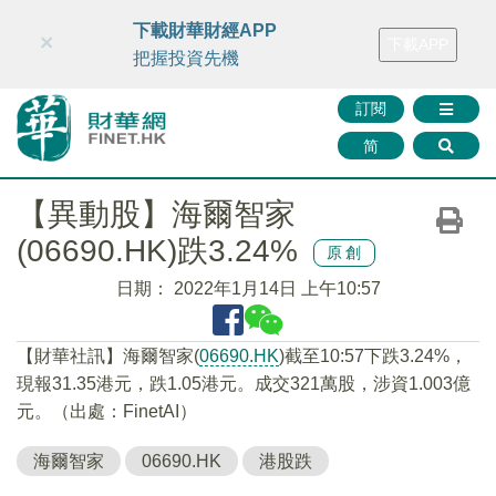
財華智庫網
FINTV
FINMETA
財華證券
媒體矩陣
下載財華財經APP
×
下載APP
智庫沙龍
聯絡我們
把握投資先機
訂閱
简
【異動股】海爾智家
(06690.HK)跌3.24%
原創
日期：
2022年1月14日 上午10:57
【財華社訊】海爾智家(
06690.HK
)截至10:57下跌3.24%，
現報31.35港元，跌1.05港元。成交321萬股，涉資1.003億
元。（出處：FinetAI）
海爾智家
06690.HK
港股跌