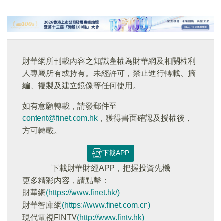
財華網所刊載內容之知識產權為財華網及相關權利
人專屬所有或持有。未經許可，禁止進行轉載、摘
編、複製及建立鏡像等任何使用。
如有意願轉載，請發郵件至
content@finet.com.hk
，獲得書面確認及授權後，
方可轉載。
下載APP
下載財華財經APP，把握投資先機
更多精彩内容，請點擊：
財華網
(https://www.finet.hk/)
財華智庫網
(https://www.finet.com.cn)
現代電視FINTV
(http://www.fintv.hk)