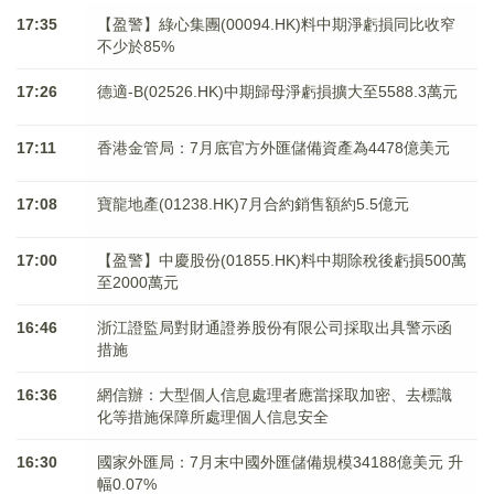
17:35
【盈警】綠心集團(00094.HK)料中期淨虧損同比收窄
不少於85%
17:26
德適-B(02526.HK)中期歸母淨虧損擴大至5588.3萬元
17:11
香港金管局：7月底官方外匯儲備資產為4478億美元
17:08
寶龍地產(01238.HK)7月合約銷售額約5.5億元
17:00
【盈警】中慶股份(01855.HK)料中期除稅後虧損500萬
至2000萬元
16:46
浙江證監局對財通證券股份有限公司採取出具警示函
措施
16:36
網信辦：大型個人信息處理者應當採取加密、去標識
化等措施保障所處理個人信息安全
16:30
國家外匯局：7月末中國外匯儲備規模34188億美元 升
幅0.07%