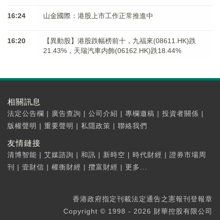
16:24
山金國際：港股上市工作正常推進中
16:20
【異動股】港股跌幅榜前十，九福來(08611.HK)跌
21.43%，天瑞汽車内飾(06162.HK)跌18.44%
相關訊息
法定公告欄
|
廣告查詢
|
公司介紹
|
專欄邀稿
|
投資者關係
|
版權聲明
|
重要聲明
|
私隱政策
|
聯絡我們
友情鏈接
清博智能
|
艾媒諮詢
|
和訊
|
新時空
|
時代財經
|
證券市場周
刊
|
壹財信
|
權衡財經
|
攬富財經
|
更多...
香港政府指定刊載法定通告之憲報刊登報章
Copyright © 1998 - 2026 財華控股有限公司