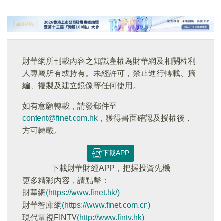
財華網所刊載內容之知識產權為財華網及相關權利
人專屬所有或持有。未經許可，禁止進行轉載、摘
編、複製及建立鏡像等任何使用。
如有意願轉載，請發郵件至
content@finet.com.hk
，獲得書面確認及授權後，
方可轉載。
下載APP
下載財華財經APP，把握投資先機
更多精彩内容，請點擊：
財華網
(https://www.finet.hk/)
財華智庫網
(https://www.finet.com.cn)
現代電視FINTV
(http://www.fintv.hk)