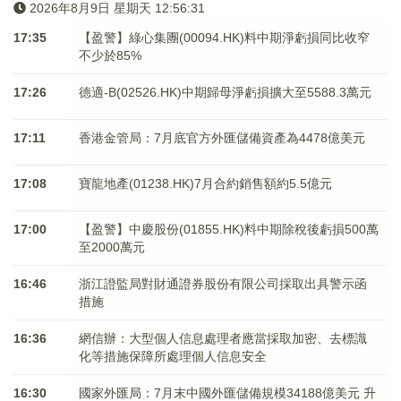
2026年8月9日 星期天 12:56:32
17:35
【盈警】綠心集團(00094.HK)料中期淨虧損同比收窄
不少於85%
17:26
德適-B(02526.HK)中期歸母淨虧損擴大至5588.3萬元
17:11
香港金管局：7月底官方外匯儲備資產為4478億美元
17:08
寶龍地產(01238.HK)7月合約銷售額約5.5億元
17:00
【盈警】中慶股份(01855.HK)料中期除稅後虧損500萬
至2000萬元
16:46
浙江證監局對財通證券股份有限公司採取出具警示函
措施
16:36
網信辦：大型個人信息處理者應當採取加密、去標識
化等措施保障所處理個人信息安全
16:30
國家外匯局：7月末中國外匯儲備規模34188億美元 升