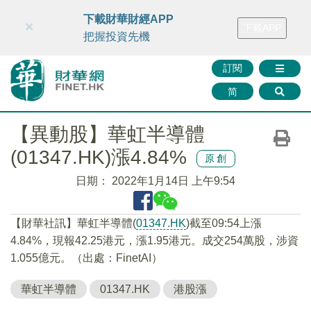
財華智庫網
FINTV
FINMETA
財華證券
媒體矩陣
下載財華財經APP
×
下載APP
智庫沙龍
聯絡我們
把握投資先機
訂閱
简
【異動股】華虹半導體
(01347.HK)漲4.84%
原創
日期：
2022年1月14日 上午9:54
【財華社訊】華虹半導體(
01347.HK
)截至09:54上漲
4.84%，現報42.25港元，漲1.95港元。成交254萬股，涉資
1.055億元。（出處：FinetAI）
華虹半導體
01347.HK
港股漲