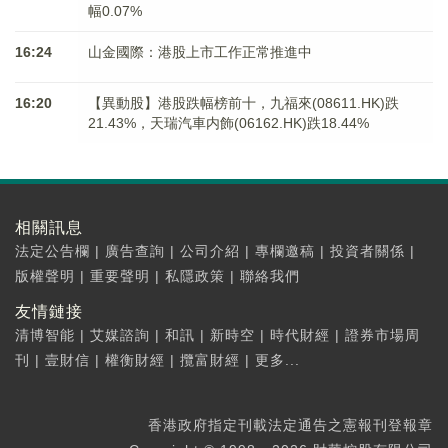
幅0.07%
16:24
山金國際：港股上市工作正常推進中
16:20
【異動股】港股跌幅榜前十，九福來(08611.HK)跌
21.43%，天瑞汽車内飾(06162.HK)跌18.44%
相關訊息
法定公告欄
|
廣告查詢
|
公司介紹
|
專欄邀稿
|
投資者關係
|
版權聲明
|
重要聲明
|
私隱政策
|
聯絡我們
友情鏈接
清博智能
|
艾媒諮詢
|
和訊
|
新時空
|
時代財經
|
證券市場周
刊
|
壹財信
|
權衡財經
|
攬富財經
|
更多...
香港政府指定刊載法定通告之憲報刊登報章