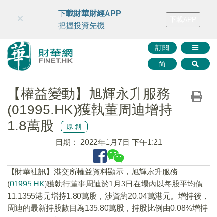
財華智庫網
FINTV
FINMETA
財華證券
媒體矩陣
下載財華財經APP
×
下載APP
智庫沙龍
聯絡我們
把握投資先機
訂閱
简
【權益變動】旭輝永升服務
(01995.HK)獲執董周迪增持
1.8萬股
原創
日期：
2022年1月7日 下午1:21
【財華社訊】港交所權益資料顯示，旭輝永升服務
(
01995.HK
)獲執行董事周迪於1月3日在場內以每股平均價
11.1355港元增持1.80萬股，涉資約20.04萬港元。增持後，
周迪的最新持股數目為135.80萬股，持股比例由0.08%增持