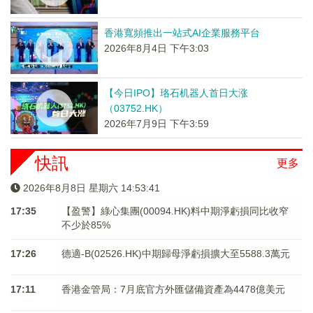
香港寬頻推出一站式AI企業服務平台
2026年8月4日 下午3:03
【今日IPO】珞石机器人首日大涨
（03752.HK）
2026年7月9日 下午3:59
快訊
更多
2026年8月8日 星期六 14:53:41
17:35
【盈警】綠心集團(00094.HK)料中期淨虧損同比收窄
不少於85%
17:26
德適-B(02526.HK)中期歸母淨虧損擴大至5588.3萬元
17:11
香港金管局：7月底官方外匯儲備資產為4478億美元