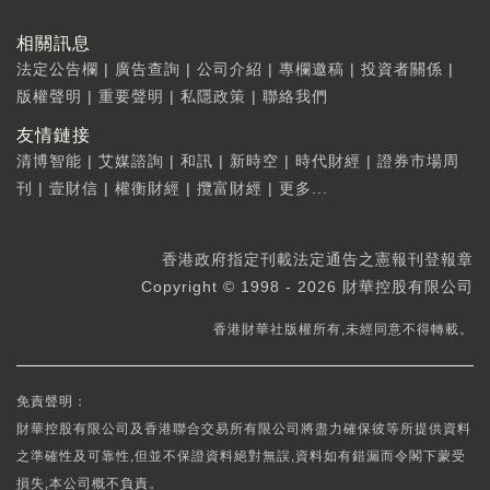
相關訊息
法定公告欄
|
廣告查詢
|
公司介紹
|
專欄邀稿
|
投資者關係
|
版權聲明
|
重要聲明
|
私隱政策
|
聯絡我們
友情鏈接
清博智能
|
艾媒諮詢
|
和訊
|
新時空
|
時代財經
|
證券市場周
刊
|
壹財信
|
權衡財經
|
攬富財經
|
更多...
香港政府指定刊載法定通告之憲報刊登報章
Copyright © 1998 - 2026 財華控股有限公司
香港財華社版權所有,未經同意不得轉載。
免責聲明：
財華控股有限公司及香港聯合交易所有限公司將盡力確保彼等所提供資料
之準確性及可靠性,但並不保證資料絕對無誤,資料如有錯漏而令閣下蒙受
損失,本公司概不負責。