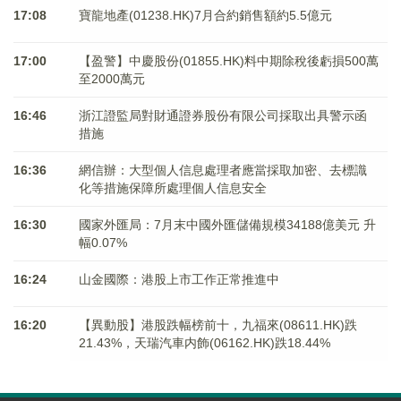
17:08
寶龍地產(01238.HK)7月合約銷售額約5.5億元
17:00
【盈警】中慶股份(01855.HK)料中期除稅後虧損500萬
至2000萬元
16:46
浙江證監局對財通證券股份有限公司採取出具警示函
措施
16:36
網信辦：大型個人信息處理者應當採取加密、去標識
化等措施保障所處理個人信息安全
16:30
國家外匯局：7月末中國外匯儲備規模34188億美元 升
幅0.07%
16:24
山金國際：港股上市工作正常推進中
16:20
【異動股】港股跌幅榜前十，九福來(08611.HK)跌
21.43%，天瑞汽車内飾(06162.HK)跌18.44%