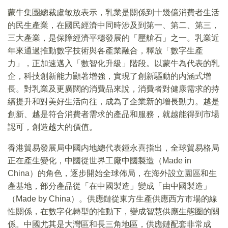
蒙牛集團總裁盧敏放表示，乳業是關係到十幾億消費者生活
的民生產業，在國民經濟中同時涉及到第一、第二、第三，
三大產業，是保障經濟平穩發展的「壓艙石」之一。乳業近
年來通過推動數字技術與各產業融合，釋放「數字生產
力」，正加速邁入「數智化升級」階段。以蒙牛為代表的乳
企，科技創新能力顯著增強，實現了創新驅動的内涵式增
長。對乳業及更廣闊的消費品來說，消費者對健康需求的持
續提升和對美好生活向往，成為了企業新的增長動力。越是
創新、越是符合消費者需求的產品和服務，就越能得到市場
認可，創造越大的價值。
香港貿易發展局中國内地總代表鍾永喜指出，全球貿易格局
正在產生變化，中國從世界工廠中國製造（Made in
China）的角色，逐步開始全球佈局，在海外設立園區和生
產基地，部分產品從「在中國製造」變成「由中國製造」
（Made by China）。供應鏈從東方生產供應西方市場的線
性關係，在數字化轉型的推動下，變成智慧供應生態圈的關
係。中國尤其是大灣區和長三角地區，供應鏈配套非常成