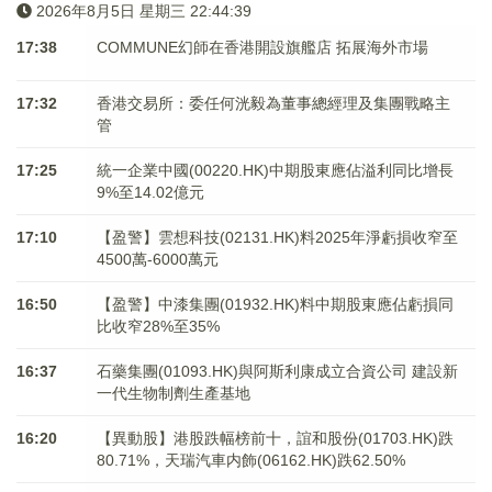
2026年8月5日 星期三 22:44:39
17:38
COMMUNE幻師在香港開設旗艦店 拓展海外市場
17:32
香港交易所：委任何洸毅為董事總經理及集團戰略主
管
17:25
統一企業中國(00220.HK)中期股東應佔溢利同比增長
9%至14.02億元
17:10
【盈警】雲想科技(02131.HK)料2025年淨虧損收窄至
4500萬-6000萬元
16:50
【盈警】中漆集團(01932.HK)料中期股東應佔虧損同
比收窄28%至35%
16:37
石藥集團(01093.HK)與阿斯利康成立合資公司 建設新
一代生物制劑生產基地
16:20
【異動股】港股跌幅榜前十，誼和股份(01703.HK)跌
80.71%，天瑞汽車内飾(06162.HK)跌62.50%