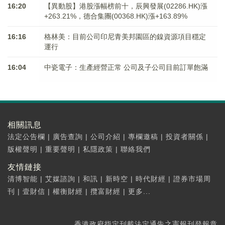
16:20
【異動股】港股漲幅榜前十，辰興發展(02286.HK)漲
+263.21%，德合集團(00368.HK)漲+163.89%
16:16
格林美：目前公司印尼青美邦園區的鎳資源項目穩定
運行
16:04
中瓷電子：生產經營正常 公司及子公司目前訂單飽滿
相關訊息
法定公告欄
|
廣告查詢
|
公司介紹
|
專欄邀稿
|
投資者關係
|
版權聲明
|
重要聲明
|
私隱政策
|
聯絡我們
友情鏈接
清博智能
|
艾媒諮詢
|
和訊
|
新時空
|
時代財經
|
證券市場周
刊
|
壹財信
|
權衡財經
|
攬富財經
|
更多...
香港政府指定刊載法定通告之憲報刊登報章