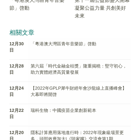
「粵港澳大灣區青年音樂
第十一屆公益節盛大開幕
節」啓動
凝聚公益力量 共創美好
未來
相關文章
12月30
「粵港澳大灣區青年音樂節」啓動
日
12月28
第六屆「時代金融金桔獎」隆重揭曉：堅守初心，
日
助力實體經濟高質量發展
12月24
【2022年GPLP犀牛財經年會沙龍線上直播峰會】
日
大幕即將開啓
12月22
瑞科生物：中國疫苗企業創新範本
日
12月20
隱私計算應用落地進行時：2022年現象級場景更
日
多，頭部效應加大|《陸家嘴》交流會第1期