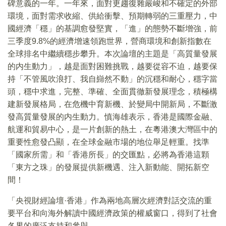
碑意義的一年。一年來，面對更趨復雜嚴峻和不確定的外部
環境，面對需求收縮、供給衝擊、預期轉弱的三重壓力，中
國經濟「穩」的基調愈發堅實，「進」的態勢不斷增強，前
三季度9.8%的經濟增速領跑世界，營商環境和創新指數在
全球排名中繼續穩步攀升。本次論壇的主題是「高質量發展
的内生動力」，越是面對困難挑戰，越要從容不迫，越要保
持「不管風吹浪打、我自巋然不動」的沉穩和耐心，穩字當
頭，穩中求進，完整、準確、全面貫徹新發展理念，積極構
建新發展格局，在危機中育新機、於變局中開新局，不斷激
發高質量發展的内生動力。慎海雄表示，香港是國際金融、
航運和貿易中心，是一片創新的熱土，在粵港澳大灣區中的
重要性愈發凸顯，在全球金融市場的地位舉足輕重。找準
「國家所需」和「香港所長」的交匯點，必將為香港這顆
「東方之珠」的發展提供新機遇、注入新動能、開拓新空
間！
「央視財經論壇·香港」作為兩地高層次經濟對話交流的重
要平台和向海外解讀中國經濟政策的權威窗口，得到了社會
各界的廣泛支持和參與。