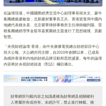
在論壇現場，中國國際經濟交流中心副理事長韓永文、蒙牛
集團總裁盧敏放，北新建材董事長王兵、香港貿發局中國内
地總代表鍾永喜、北京紫華律師事務所主任律師錢列陽、雷
根集團總經理李金龍等嘉賓圍繞主題進行了思想碰撞、貢獻
智慧。
「央視財經論壇·香港」由中央廣播電視總台財經節目中心
與大公報、大公網共同主辦，自2010年創辦以來，已成長
為橫跨香港和内地的財經品牌活動和思想盛宴。每年的論壇
内容將於央視財經頻道《對話》欄目播出。
財華網所刊載內容之知識產權為財華網及相關權利
人專屬所有或持有。未經許可，禁止進行轉載、摘