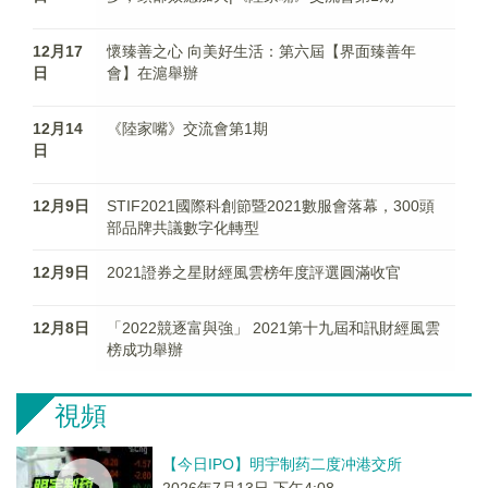
12月17
懷臻善之心 向美好生活：第六屆【界面臻善年
日
會】在滬舉辦
12月14
《陸家嘴》交流會第1期
日
12月9日
STIF2021國際科創節暨2021數服會落幕，300頭
部品牌共議數字化轉型
12月9日
2021證券之星財經風雲榜年度評選圓滿收官
12月8日
「2022競逐富與強」 2021第十九屆和訊財經風雲
榜成功舉辦
視頻
【今日IPO】明宇制药二度冲港交所
2026年7月13日 下午4:08