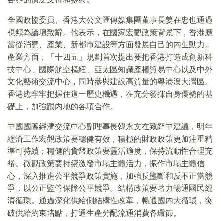
全國政協委員、香港大公文匯傳媒集團董事長姜在忠也通過
視頻為論壇致辭。他表示，在國家宏觀政策背景下，香港應
當從消費、產業、新都市建設等方面發展自己的内生動力。
產業方面，「十四五」規劃首次提出要把香港打造成創新科
技中心、國際航空樞紐、亞太區知識產權貿易中心以及中外
文化藝術交流中心，同時參與建設高質量的粵港澳大灣區。
香港應牢牢把握住這一歷史機遇，在充分發揮自身優勢的基
礎上，加強跟内地的各項合作。
中國國際經濟交流中心副理事長韓永文在致辭中建議，明年
經濟工作宏觀政策要穩健有效，積極的財政政策更加注重精
準可持續；穩健的貨幣政策要靈活適度，保持流動性合理充
裕。微觀政策要持續激發市場主體活力，振作市場主體信
心，深入推進公平競爭政策實施，加強反壟斷和反不正當競
爭，以公正監管保障公平競爭。結構政策要著力暢通國民經
濟循環。通過深化供給側結構性改革，暢通國内大循環，突
破供給約束堵點，打通生產分配流通消費各環節。