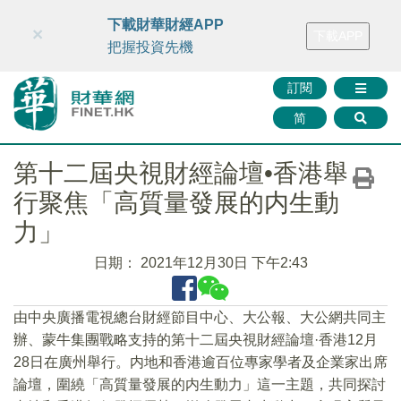
財華智庫網
FINTV
FINMETA
財華證券
媒體矩陣
下載財華財經APP
×
下載APP
智庫沙龍
聯絡我們
把握投資先機
訂閱
简
第十二屆央視財經論壇•香港舉
行聚焦「高質量發展的内生動
力」
日期：
2021年12月30日 下午2:43
由中央廣播電視總台財經節目中心、大公報、大公網共同主
辦、蒙牛集團戰略支持的第十二屆央視財經論壇·香港12月
28日在廣州舉行。内地和香港逾百位專家學者及企業家出席
論壇，圍繞「高質量發展的内生動力」這一主題，共同探討