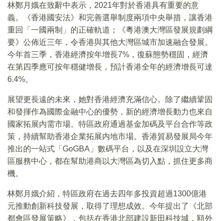
林鄭月娥在致辭中表示，2021年對於香港具有重要的意
義。《香港國安法》和完善選舉制度兩項中央舉措，讓香港
重回「一國兩制」的正確軌道；《粵港澳大灣區發展規劃綱
要》公佈近三年，令香港與其他大灣區城市加速融合發展。
今年首三季，香港經濟按年增長7%，復蘇態勢穩固，經濟
在第四季應可按年穩健增長，預計香港全年的經濟增長可達
6.4%。
展望更長遠的未來，她對香港經濟充滿信心。除了繼續鞏固
和發揮作為國際金融中心的優勢，新的經濟增長動力也來自
國家拓展内需市場。特區政府通過基金加碼及平台合作等政
策，持續幫助香港企業拓展内地市場。香港貿易發展局今年
推出的一站式「GoGBA」數碼平台，以及在深圳設立大灣
區服務中心，都在幫助港商以大灣區為切入點，抓住更多商
機。
林鄭月娥介紹，特區政府在過去四年多投資超過1300億港
元推動創新科技發展，取得了理想成效。今年提出了《北部
都會區發展策略》，包括在香港北部建設新田科技城，額外