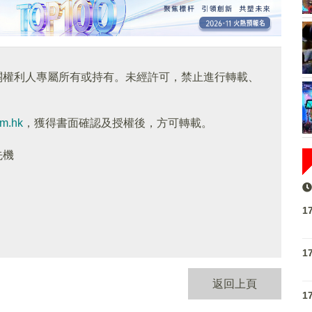
關權利人專屬所有或持有。未經許可，禁止進行轉載、
om.hk
，獲得書面確認及授權後，方可轉載。
先機
1
1
返回上頁
1