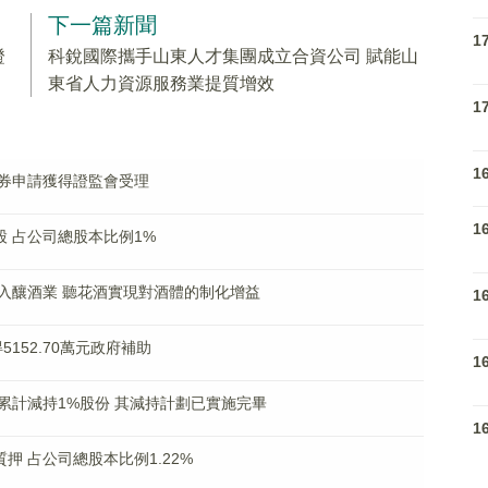
下一篇新聞
1
證
科銳國際攜手山東人才集團成立合資公司 賦能山
東省人力資源服務業提質增效
1
1
券申請獲得證監會受理
1
股 占公司總股本比例1%
入釀酒業 聽花酒實現對酒體的制化增益
1
5152.70萬元政府補助
1
累計減持1%股份 其減持計劃已實施完畢
1
押 占公司總股本比例1.22%