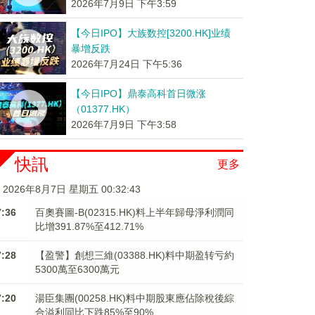
2026年7月9日 下午3:59
【今日IPO】大族数控[3200.HK]业绩
暴增反跌
2026年7月24日 下午5:36
【今日IPO】鼎泰高科首日微涨
（01377.HK）
2026年7月9日 下午3:58
快訊
更多
2026年8月7日 星期五 00:32:43
7:36
百奧賽圖-B(02315.HK)料上半年歸母淨利潤同
比增391.87%至412.71%
7:28
【盈警】創想三維(03388.HK)料中期盈转亏約
5300萬至6300萬元
7:20
湯臣集團(00258.HK)料中期股東應佔除稅後綜
合溢利同比下跌85%至90%