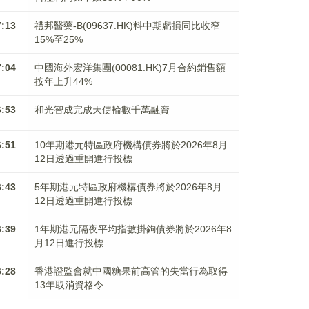
7:13
禮邦醫藥-B(09637.HK)料中期虧損同比收窄
15%至25%
7:04
中國海外宏洋集團(00081.HK)7月合約銷售額
按年上升44%
6:53
和光智成完成天使輪數千萬融資
6:51
10年期港元特區政府機構債券將於2026年8月
12日透過重開進行投標
6:43
5年期港元特區政府機構債券將於2026年8月
12日透過重開進行投標
6:39
1年期港元隔夜平均指數掛鉤債券將於2026年8
月12日進行投標
6:28
香港證監會就中國糖果前高管的失當行為取得
13年取消資格令