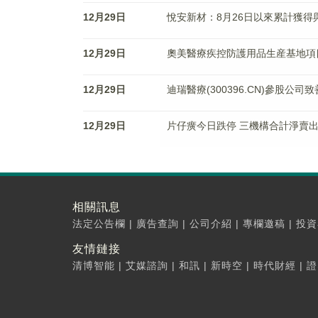
12月29日
悅安新材：8月26日以來累計獲得與
12月29日
奧美醫療疾控防護用品生産基地項
12月29日
迪瑞醫療(300396.CN)參股公司
12月29日
片仔癀今日跌停 三機構合計淨賣出
相關訊息
法定公告欄
|
廣告查詢
|
公司介紹
|
專欄邀稿
|
投資
友情鏈接
清博智能
|
艾媒諮詢
|
和訊
|
新時空
|
時代財經
|
證