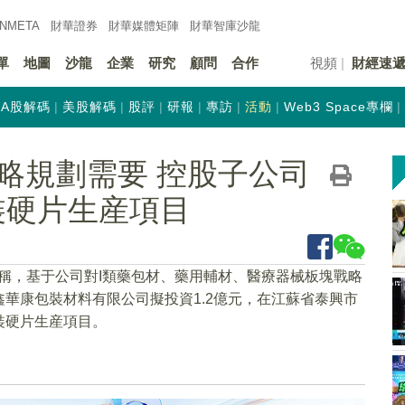
INMETA
財華證券
財華
媒體矩陣
財華
智庫沙龍
單
地圖
沙龍
企業
研究
顧問
合作
視頻
財經速
A股解碼
美股解碼
股評
研報
專訪
活動
Web3 Space專欄
略規劃需要 控股子公司
裝硬片生産項目
5）公告稱，基于公司對I類藥包材、藥用輔材、醫療器械板塊戰略
華康包裝材料有限公司擬投資1.2億元，在江蘇省泰興市
裝硬片生産項目。