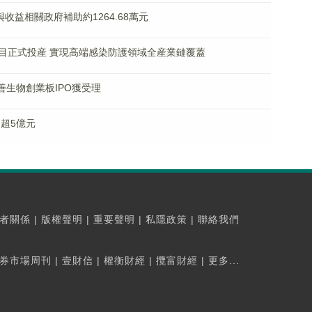
收益相關政府補助約1264.68萬元
目正式投産 實現高端感染防護領域全産業鏈覆蓋
致善生物創業板IPO獲受理
超5億元
者關係
|
版權聲明
|
重要聲明
|
私隱政策
|
聯絡我們
券市場周刊
|
壹財信
|
權衡財經
|
攬富財經
|
更多...