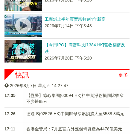
2026年7月20日 下午5:20
工商舖上半年買賣宗數創4年新高
2026年7月14日 下午5:43
【今日IPO】滴普科技[1384.HK]营收翻倍反
跌
2026年7月20日 下午5:20
快訊
更多
2026年8月7日 星期五 14:27:47
17:35
【盈警】綠心集團(00094.HK)料中期淨虧損同比收窄
不少於85%
17:26
德適-B(02526.HK)中期歸母淨虧損擴大至5588.3萬元
17:11
香港金管局：7月底官方外匯儲備資產為4478億美元