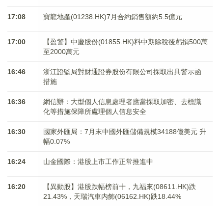
17:08
寶龍地產(01238.HK)7月合約銷售額約5.5億元
17:00
【盈警】中慶股份(01855.HK)料中期除稅後虧損500萬
至2000萬元
16:46
浙江證監局對財通證券股份有限公司採取出具警示函
措施
16:36
網信辦：大型個人信息處理者應當採取加密、去標識
化等措施保障所處理個人信息安全
16:30
國家外匯局：7月末中國外匯儲備規模34188億美元 升
幅0.07%
16:24
山金國際：港股上市工作正常推進中
16:20
【異動股】港股跌幅榜前十，九福來(08611.HK)跌
21.43%，天瑞汽車内飾(06162.HK)跌18.44%