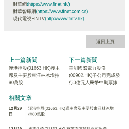
財華網
(https://www.finet.hk/)
財華智庫網
(https://www.finet.com.cn)
現代電視FINTV
(http://www.fintv.hk)
返回上頁
上一篇新聞
下一篇新聞
漢港控股(01663.HK)獲主
華能國際電力股份
席及主要股東汪林冰增持
(00902.HK)子公司完成發
80萬股
行3億元人民幣中期票據
相關文章
12月29
漢港控股(01663.HK)獲主席及主要股東汪林冰增
日
持80萬股
12月29
透雲生物(01332.HK):萊茵衣藻項目正式投產