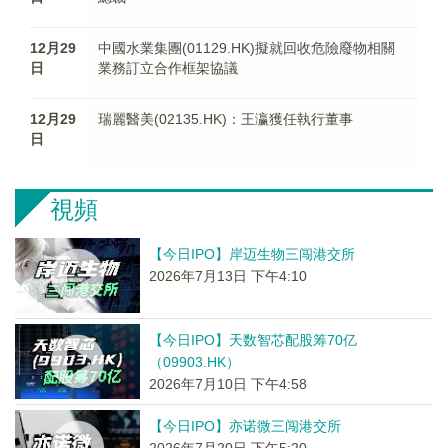
12月29
中國水業集團(01129.HK)擬就回收危險廢物相關
日
業務訂立合作框架協議
12月29
瑞麗醫美(02135.HK)：王瀛獲任執行董事
日
視頻
【今日IPO】岸迈生物三闯港交所
2026年7月13日 下午4:10
【今日IPO】天数智芯配股筹70亿
（09903.HK）
2026年7月10日 下午4:58
【今日IPO】亦诺微三闯港交所