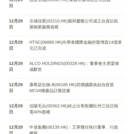
日
12月29
京城佳業(02210.HK)擬與慶隆公司成立合資以拓
日
展物業服務規模
12月29
HTSC(06886.HK)向華泰國際金融控股增資14億港
日
元已完成
12月29
ALCO HOLDINGS(00328.HK)：董事會主席梁偉
日
成辭世
12月29
康希諾生物-B(06185.HK)四價腦膜炎結合疫苗
日
MCV4獲藥品註冊證書
12月29
信陽毛尖(00362.HK)終止出售附屬牡丹江佳日熱
日
電40%股權
12月29
中達集團(00139.HK)：王軍獲任執行董事、行政
日
總裁