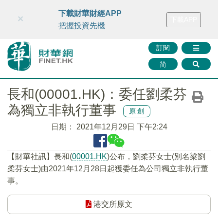
財華智庫網
FINTV
FINMETA
財華證券
媒體矩陣
下載財華財經APP
×
下載APP
智庫沙龍
聯絡我們
把握投資先機
訂閱
简
長和(00001.HK)：委任劉柔芬
為獨立非執行董事
原創
日期：
2021年12月29日 下午2:24
【財華社訊】長和(
00001.HK
)公布，劉柔芬女士(別名梁劉
柔芬女士)由2021年12月28日起獲委任為公司獨立非執行董
事。
港交所原文