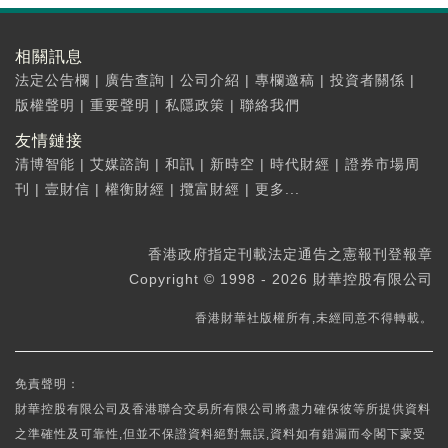
相關訊息
法定公告欄
|
廣告查詢
|
公司介紹
|
專欄邀稿
|
投資者關係
|
版權聲明
|
重要聲明
|
私隱政策
|
聯絡我們
友情鏈接
清博智能
|
艾媒諮詢
|
和訊
|
新時空
|
時代財經
|
證券市場周
刊
|
壹財信
|
權衡財經
|
攬富財經
|
更多...
香港政府指定刊載法定通告之憲報刊登報章
Copyright © 1998 - 2026 財華控股有限公司
香港財華社版權所有,未經同意不得轉載。
免責聲明：
財華控股有限公司及香港聯合交易所有限公司將盡力確保彼等所提供資料
之準確性及可靠性,但並不保證資料絕對無誤,資料如有錯漏而令閣下蒙受