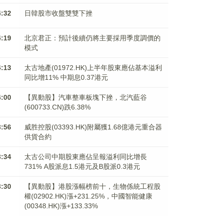
4:32
日韓股市收盤雙雙下挫
4:19
北京君正：預計後續仍將主要採用季度調價的
模式
4:13
太古地產(01972.HK)上半年股東應佔基本溢利
同比增11% 中期息0.37港元
4:00
【異動股】汽車整車板塊下挫，北汽藍谷
(600733.CN)跌6.38%
3:56
威胜控股(03393.HK)附屬獲1.68億港元重合器
供貨合約
3:34
太古公司中期股東應佔呈報溢利同比增長
731% A股派息1.5港元及B股派0.3港元
3:30
【異動股】港股漲幅榜前十，生物係統工程股
權(02902.HK)漲+231.25%，中國智能健康
(00348.HK)漲+133.33%