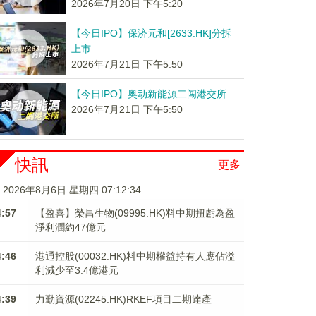
2026年7月20日 下午5:20
【今日IPO】保济元和[2633.HK]分拆
上市
2026年7月21日 下午5:50
【今日IPO】奥动新能源二闯港交所
2026年7月21日 下午5:50
快訊
更多
2026年8月6日 星期四 07:12:34
4:57
【盈喜】榮昌生物(09995.HK)料中期扭虧為盈
淨利潤約47億元
4:46
港通控股(00032.HK)料中期權益持有人應佔溢
利減少至3.4億港元
4:39
力勤資源(02245.HK)RKEF項目二期達產