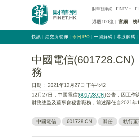
財華智庫網
FINTV
F
港股100強
官網
榜
快訊
港交所發佈
今日IPO
一圖解碼
港股解碼
中國電信(601728.
務
日期：
2021年12月27日 下午4:42
12月27日，中國電信(
601728.CN
)公告，因工作
財務總監及董事會秘書職務，前述辭任自2021年1
中國電信
601728.CN
辭任
執行董