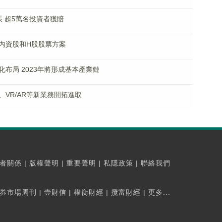
賬 超5萬名投資者獲賠
内資股和H股股票方案
布局 2023年將形成基本產業鏈
VR/AR等新業務開拓進取
者關係
|
版權聲明
|
重要聲明
|
私隱政策
|
聯絡我們
券市場周刊
|
壹財信
|
權衡財經
|
攬富財經
|
更多...