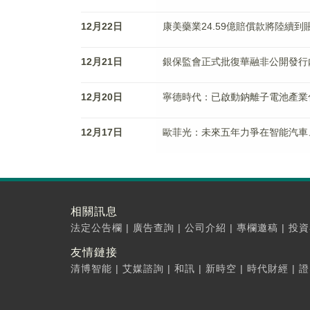
12月22日
康美藥業24.59億賠償款將陸續到
12月21日
銀保監會正式批復華融非公開發行
12月20日
寧德時代：已啟動鈉離子電池產業化
12月17日
歐菲光：未來五年力爭在智能汽車、
相關訊息
法定公告欄
|
廣告查詢
|
公司介紹
|
專欄邀稿
|
投資
友情鏈接
清博智能
|
艾媒諮詢
|
和訊
|
新時空
|
時代財經
|
證