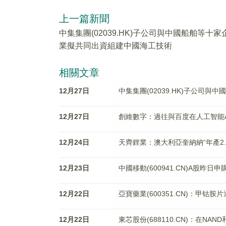
上一篇新聞
中集集團(02039.HK)子公司與中國船舶等十家
業擬共同出資組建中國海工技術
相關文章
12月27日
中集集團(02039.HK)子公司
12月27日
創維數字：過往與百度在人工智能
12月24日
天齊鋰業：澳大利亞奎納納“年產2
12月23日
中國移動(600941.CN)A股昨日申購
12月22日
亞寶藥業(600351.CN)：甲钴
12月22日
東芯股份(688110.CN)：在N