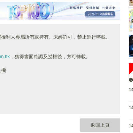
關權利人專屬所有或持有。未經許可，禁止進行轉載、
om.hk
，獲得書面確認及授權後，方可轉載。
先機
1
1
返回上頁
1