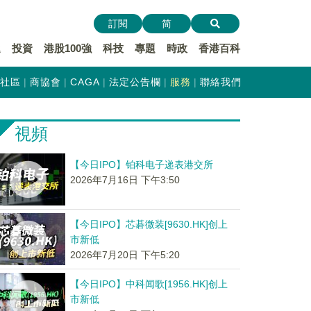
訂閱
简
遞
投資
港股100強
科技
專題
時政
香港百科
社區
商協會
CAGA
法定公告欄
服務
聯絡我們
視頻
【今日IPO】铂科电子递表港交所
2026年7月16日 下午3:50
【今日IPO】芯碁微装[9630.HK]创上
市新低
2026年7月20日 下午5:20
【今日IPO】中科闻歌[1956.HK]创上
市新低