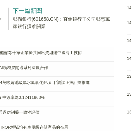
1
下一篇新聞
企
郵儲銀行(601658.CN)：直銷銀行子公司郵惠萬
1
家銀行獲准開業
1
與中國船舶等十家企業擬共同出資組建中國海工技術
1
AI領域展開過系列深度合作
1
.4萬噸電池級單水氫氧化鋰項目”調試正按計劃推進
1
 中簽率為0.12411863%
1
胺片通過仿制藥一致性評價
AND和NOR領域均有車規級存儲產品的布局