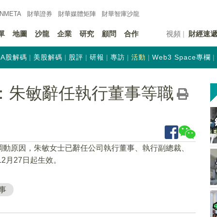
INMETA
財華證券
財華
媒體矩陣
財華
智庫沙龍
單
地圖
沙龍
企業
研究
顧問
合作
視頻
財經速
A股解碼
美股解碼
股評
研報
專訪
活動
Web3 Space專欄
CN)：朱敏辭任執行董事等職
調動原因，朱敏女士已辭任公司執行董事、執行副總裁、
2月27日起生效。
事