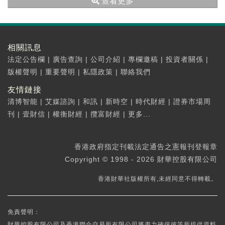
查看更多
安排了...
相關訊息
法定公告欄
|
廣告查詢
|
公司介紹
|
專欄邀稿
|
投資者關係
|
版權聲明
|
重要聲明
|
私隱政策
|
聯絡我們
友情鏈接
清博智能
|
艾媒諮詢
|
和訊
|
新時空
|
時代財經
|
證券市場周
刊
|
壹財信
|
權衡財經
|
攬富財經
|
更多...
香港政府指定刊載法定通告之憲報刊登報章
Copyright © 1998 - 2026 財華控股有限公司
香港財華社版權所有,未經同意不得轉載。
免責聲明：
財華控股有限公司及香港聯合交易所有限公司將盡力確保彼等所提供資料