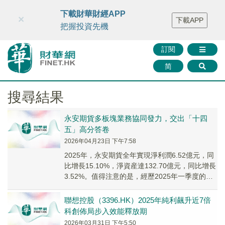
財華智庫網
FINTV
FINMETA
財華證券
媒體矩陣
下載財華財經APP
×
下載APP
智庫沙龍
聯絡我們
把握投資先機
訂閱
简
搜尋結果
永安期貨多板塊業務協同發力，交出「十四
五」高分答卷
2026年04月23日 下午7:58
2025年，永安期貨全年實現淨利潤6.52億元，同
比增長15.10%，淨資産達132.70億元，同比增長
3.52%。值得注意的是，經歷2025年一季度的低
點後，公司業績強勢反彈，...
聯想控股（3396.HK）2025年純利飆升近7倍
科創佈局步入效能釋放期
2026年03月31日 下午5:50