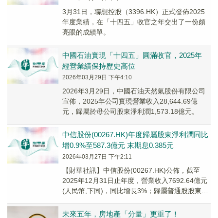
3月31日，聯想控股（3396.HK）正式發佈2025
年度業績，在「十四五」收官之年交出了一份頗
亮眼的成績單。
中國石油實現「十四五」圓滿收官，2025年
經營業績保持歷史高位
2026年03月29日 下午4:10
2026年3月29日，中國石油天然氣股份有限公司
宣佈，2025年公司實現營業收入28,644.69億
元，歸屬於母公司股東淨利潤1,573.18億元。
中信股份(00267.HK)年度歸屬股東淨利潤同比
增0.9%至587.3億元 末期息0.385元​
2026年03月27日 下午2:11
​【財華社訊】中信股份(00267.HK)公佈，截至
2025年12月31日止年度，營業收入7692.64億元
(人民幣,下同)，同比增長3%；歸屬普通股股東淨
利潤587.3億元，同...
未來五年，房地產「分量」更重了！