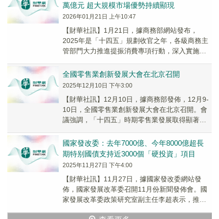
萬億元 超大規模市場優勢持續顯現
2026年01月21日 上午10:47
【財華社訊】1月21日，據商務部網站發布，
2025年是「十四五」規劃收官之年，各級商務主
管部門大力推進提振消費專項行動，深入實施消
費品以舊換新，打造「購在中國」品牌，持續釋
放消費...
全國零售業創新發展大會在北京召開
2025年12月10日 下午3:00
【財華社訊】12月10日，據商務部發佈，12月9-
10日，全國零售業創新發展大會在北京召開。會
議強調，「十四五」時期零售業發展取得顯著成
效，拉動國民經濟的作用進一步提升，服務國
内...
國家發改委：去年7000億、今年8000億超長
期特别國債支持近3000個「硬投資」項目
2025年11月27日 下午4:00
【財華社訊】11月27日，據國家發改委網站發
佈，國家發展改革委召開11月份新聞發佈會。國
家發展改革委政策研究室副主任李超表示，推動
「兩重」建設取得階段性進展。去年和今年分别