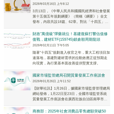
2026年03月16日 上午8:12
3月13日，《中華人民共和國國民經濟和社會發展
第十五個五年規劃綱要》（簡稱《綱要》）全文
發布，內容共設18篇、62章。對比「十四五」規
劃《綱要》，「十五五」時期涉及房地產的側重
點發生變化：
財政"萬億級"彈藥就位！基建復蘇打響估值修
復戰，建材ETF(159745)鎖倉順周期龍頭
2026年02月11日 下午5:05
隨著"十四五"規劃進入收官之年，重大工程項目加
速落地，基建對建材需求的拉動效應正從預期走
向現實，為行業基本面改善提供堅實支撐。
國家市場監管總局召開質量發展工作座談會
2026年01月26日 上午11:52
【財華社訊】1月26日，據國家市場監督管理總局
網站發佈，1月22日至23日，全國市場監管系統
質量發展工作座談會在廣西壯族自治區南寧市召
開。會議總結2025年和「十四五」時期質量工...
商務部：2025年社會消費品零售總額突破50