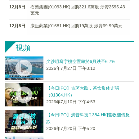
12月8日
石藥集團(01093.HK)回购321.6萬股 涉資2595.43
萬元
12月8日
康臣葯業(01681.HK)回购19萬股 涉資69.99萬元
視頻
尖沙咀寫字樓空置率於6月跌至6.7%
2026年7月27日 下午3:12
【今日IPO】古茗大跌，茶饮集体走弱
（01364.HK）
2026年7月10日 下午4:53
【今日IPO】滴普科技[1384.HK]营收翻倍反
跌
2026年7月20日 下午5:20