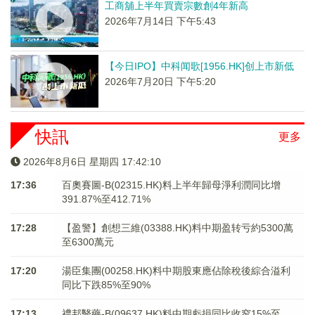
工商舖上半年買賣宗數創4年新高
2026年7月14日 下午5:43
【今日IPO】中科闻歌[1956.HK]创上市新低
2026年7月20日 下午5:20
快訊
更多
2026年8月6日 星期四 17:42:10
17:36
百奧賽圖-B(02315.HK)料上半年歸母淨利潤同比增
391.87%至412.71%
17:28
【盈警】創想三維(03388.HK)料中期盈转亏約5300萬
至6300萬元
17:20
湯臣集團(00258.HK)料中期股東應佔除稅後綜合溢利
同比下跌85%至90%
17:13
禮邦醫藥-B(09637.HK)料中期虧損同比收窄15%至