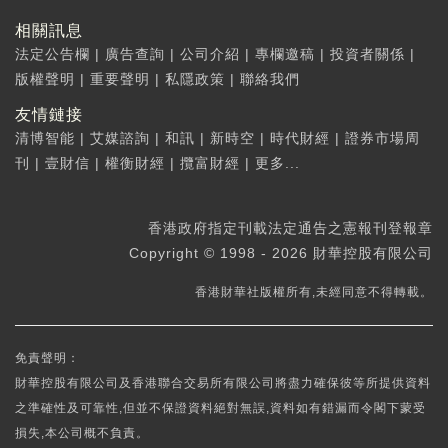
相關訊息
法定公告欄
|
廣告查詢
|
公司介紹
|
專欄邀稿
|
投資者關係
|
版權聲明
|
重要聲明
|
私隱政策
|
聯絡我們
友情鏈接
清博智能
|
艾媒諮詢
|
和訊
|
新時空
|
時代財經
|
證券市場周
刊
|
壹財信
|
權衡財經
|
攬富財經
|
更多...
香港政府指定刊載法定通告之憲報刊登報章
Copyright © 1998 - 2026 財華控股有限公司
香港財華社版權所有,未經同意不得轉載。
免責聲明：
財華控股有限公司及香港聯合交易所有限公司將盡力確保彼等所提供資料
之準確性及可靠性,但並不保證資料絕對無誤,資料如有錯漏而令閣下蒙受
損失,本公司概不負責。