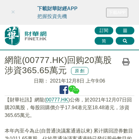
財華智庫網
FINTV
FINMETA
財華證券
媒體矩陣
下載財華財經APP
×
下載APP
智庫沙龍
聯絡我們
把握投資先機
訂閱
简
網龍(00777.HK)回购20萬股
涉資365.65萬元
原創
日期：
2021年12月8日 上午9:06
【財華社訊】網龍(
00777.HK
)公佈，於2021年12月07日回
購20萬股，每股回購價介乎17.94港元至18.48港元，涉資
365.65萬元。
本年內至今為止(自普通決議案通過以來) 累计購回證券數目
为1011.65萬股，佔於普通決議案通過時已發行股份數目的