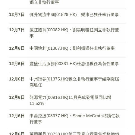
獨立非執行董事
12月7日
健升物流中國(01529.HK)：樂康已獲任執行董事
12月7日
瘋狂體育(00082.HK)：劉昊明獲任獨立非執行董
事
12月6日
中國地利(01387.HK)：劉利振獲任非執行董事
12月6日
豐盛生活服務(00331.HK)杜惠愷獲任為替任董事
12月6日
中州證券(01375.HK)獨立非執行董事于緒剛擬屆
滿離任
12月6日
龍源電力(00916.HK)11月完成發電量同比增
11.52%
12月6日
申酉控股(08377.HK)：Shane McGrath將獲任執
行董事
12月6日
萊爾斯丹(00738.HK)第三季度自營零售業務總銷