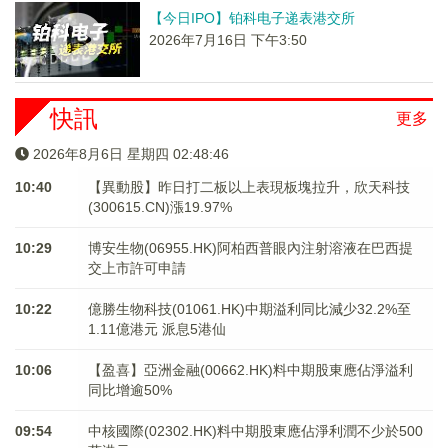
【今日IPO】铂科电子递表港交所
2026年7月16日 下午3:50
快訊
更多
2026年8月6日 星期四 02:48:46
10:40
【異動股】昨日打二板以上表現板塊拉升，欣天科技
(300615.CN)漲19.97%
10:29
博安生物(06955.HK)阿柏西普眼內注射溶液在巴西提
交上市許可申請
10:22
億勝生物科技(01061.HK)中期溢利同比減少32.2%至
1.11億港元 派息5港仙
10:06
【盈喜】亞洲金融(00662.HK)料中期股東應佔淨溢利
同比增逾50%
09:54
中核國際(02302.HK)料中期股東應佔淨利潤不少於500