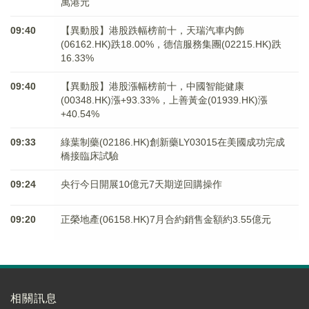
萬港元
09:40
【異動股】港股跌幅榜前十，天瑞汽車内飾
(06162.HK)跌18.00%，德信服務集團(02215.HK)跌
16.33%
09:40
【異動股】港股漲幅榜前十，中國智能健康
(00348.HK)漲+93.33%，上善黃金(01939.HK)漲
+40.54%
09:33
綠葉制藥(02186.HK)創新藥LY03015在美國成功完成
橋接臨床試驗
09:24
央行今日開展10億元7天期逆回購操作
09:20
正榮地產(06158.HK)7月合約銷售金額約3.55億元
相關訊息