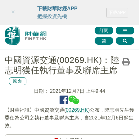
財華智庫網
FINTV
FINMETA
財華證券
媒體矩陣
下載財華財經APP
×
下載APP
智庫沙龍
聯絡我們
把握投資先機
訂閱
简
中國資源交通(00269.HK)：陸
志明獲任執行董事及聯席主席
原創
日期：
2021年12月7日 上午9:44
【財華社訊】中國資源交通(
00269.HK
)公布，陸志明先生獲
委任為公司之執行董事及聯席主席，自2021年12月6日起生
效。