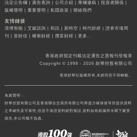
法定公告欄
|
廣告查詢
|
公司介紹
|
專欄邀稿
|
投資者關係
|
版權聲明
|
重要聲明
|
私隱政策
|
聯絡我們
友情鏈接
清博智能
|
艾媒諮詢
|
和訊
|
新時空
|
時代財經
|
證券市場周
刊
|
壹財信
|
權衡財經
|
攬富財經
|
更多...
香港政府指定刊載法定通告之憲報刊登報章
Copyright © 1998 - 2026 財華控股有限公司
香港財華社版權所有,未經同意不得轉載。
免責聲明：
財華控股有限公司及香港聯合交易所有限公司將盡力確保彼等所提供資料
之準確性及可靠性,但並不保證資料絕對無誤,資料如有錯漏而令閣下蒙受
損失,本公司概不負責。