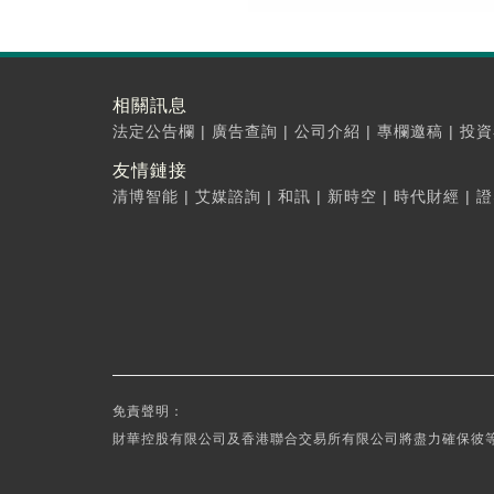
相關訊息
法定公告欄
|
廣告查詢
|
公司介紹
|
專欄邀稿
|
投資
友情鏈接
清博智能
|
艾媒諮詢
|
和訊
|
新時空
|
時代財經
|
證
免責聲明：
財華控股有限公司及香港聯合交易所有限公司將盡力確保彼等