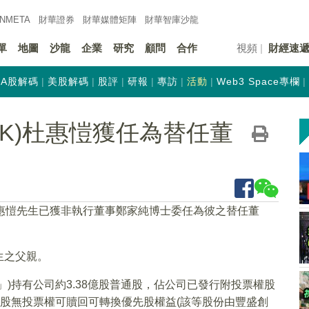
INMETA
財華證券
財華
媒體矩陣
財華
智庫沙龍
單
地圖
沙龍
企業
研究
顧問
合作
視頻
財經速
A股解碼
美股解碼
股評
研報
專訪
活動
Web3 Space專欄
.HK)杜惠愷獲任為替任董
杜惠愷先生已獲非執行董事鄭家純博士委任為彼之替任董
生之父親。
)持有公司約3.38億股普通股，佔公司已發行附投票權股
4萬股無投票權可贖回可轉換優先股權益(該等股份由豐盛創