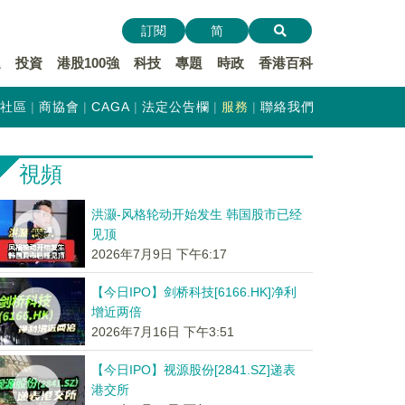
訂閱
简
遞
投資
港股100強
科技
專題
時政
香港百科
社區
商協會
CAGA
法定公告欄
服務
聯絡我們
視頻
洪灏-风格轮动开始发生 韩国股市已经
见顶
2026年7月9日 下午6:17
【今日IPO】剑桥科技[6166.HK]净利
增近两倍
2026年7月16日 下午3:51
【今日IPO】视源股份[2841.SZ]递表
港交所