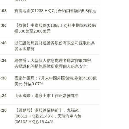
7:08
寶龍地產(01238.HK)7月合約銷售額約5.5億元
7:00
【盈警】中慶股份(01855.HK)料中期除稅後虧
損500萬至2000萬元
6:46
浙江證監局對財通證券股份有限公司採取出具
警示函措施
6:36
網信辦：大型個人信息處理者應當採取加密、
去標識化等措施保障所處理個人信息安全
6:30
國家外匯局：7月末中國外匯儲備規模34188億
美元 升幅0.07%
6:24
山金國際：港股上市工作正常推進中
6:20
【異動股】港股跌幅榜前十，九福來
(08611.HK)跌21.43%，天瑞汽車内飾
(06162.HK)跌18.44%