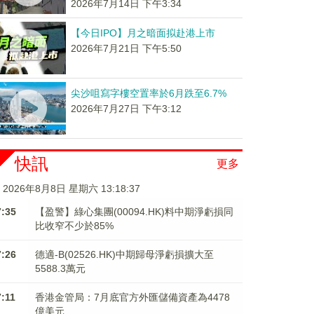
2026年7月14日 下午3:34
【今日IPO】月之暗面拟赴港上市
2026年7月21日 下午5:50
尖沙咀寫字樓空置率於6月跌至6.7%
2026年7月27日 下午3:12
快訊
更多
2026年8月8日 星期六 13:18:37
7:35
【盈警】綠心集團(00094.HK)料中期淨虧損同
比收窄不少於85%
7:26
德適-B(02526.HK)中期歸母淨虧損擴大至
5588.3萬元
7:11
香港金管局：7月底官方外匯儲備資產為4478
億美元