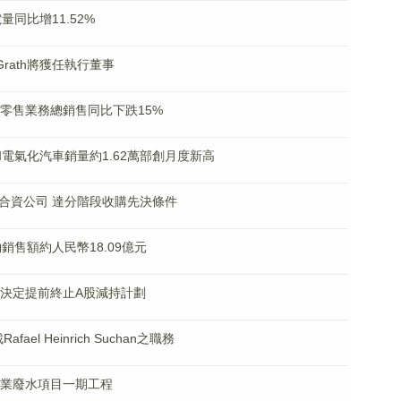
電量同比增11.52%
McGrath將獲任執行董事
自營零售業務總銷售同比下跌15%
能源和電氣化汽車銷量約1.62萬部創月度新高
完成成立合資公司 達分階段收購先決條件
合約銷售額約人民幣18.09億元
金會決定提前終止A股減持計劃
ael Heinrich Suchan之職務
陸工業廢水項目一期工程