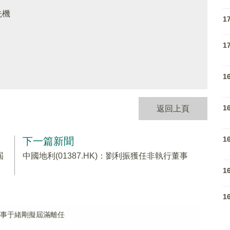
先機
1
1
1
1
返回上頁
1
下一篇新聞
屆
中國地利(01387.HK)：劉利振獲任非執行董事
1
1
行董事于緒剛擬屆滿離任