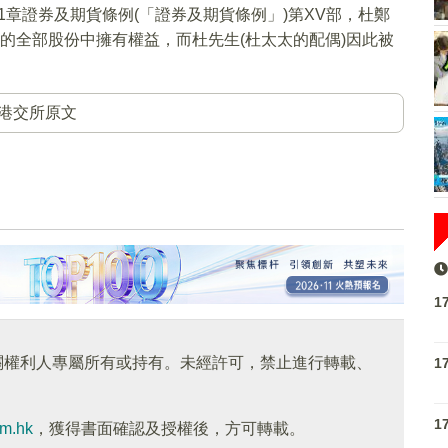
1章證券及期貨條例(「證券及期貨條例」)第XV部，杜鄭
益的全部股份中擁有權益，而杜先生(杜太太的配偶)因此被
港交所原文
1
關權利人專屬所有或持有。未經許可，禁止進行轉載、
1
1
om.hk
，獲得書面確認及授權後，方可轉載。