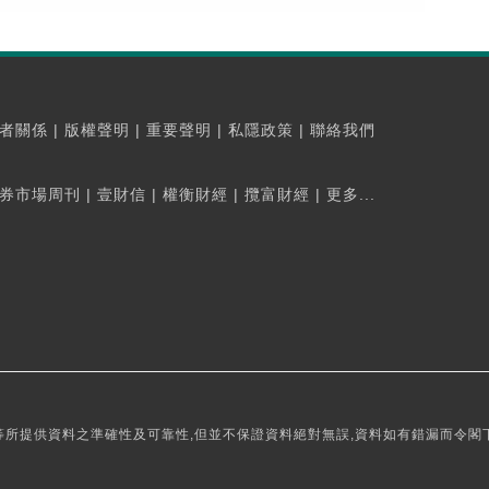
者關係
|
版權聲明
|
重要聲明
|
私隱政策
|
聯絡我們
券市場周刊
|
壹財信
|
權衡財經
|
攬富財經
|
更多...
所提供資料之準確性及可靠性,但並不保證資料絕對無誤,資料如有錯漏而令閣