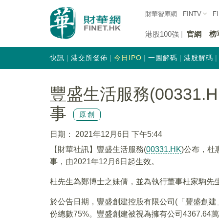
財華智庫網
FINTV
F
港股100強
官網
榜
快訊
港交所發佈
今日IPO
一圖解碼
港股解碼
豐盛生活服務(00331
事
原創
日期：
2021年12月6日 下午5:44
【財華社訊】豐盛生活服務(
00331.HK
)公布，
事，由2021年12月6日起生效。
杜先生為鄭博士之妹倩，並為執行董事杜家駒先
於公告日期，豐盛創建控股有限公司(「豐盛創建」
份總數75%。豐盛創建被視為擁有公司4367.6