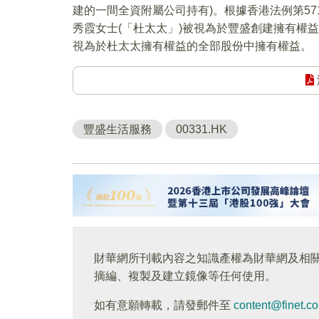
建的一間全資附屬公司持有)。根據香港法例第57
秀霞女士(「杜太太」)被視為於豐盛創建擁有權
視為於杜太太擁有權益的全部股份中擁有權益。
豐盛生活服務
00331.HK
財華網所刊載內容之知識產權為財華網及相
摘編、複製及建立鏡像等任何使用。
如有意願轉載，請發郵件至
content@finet.c