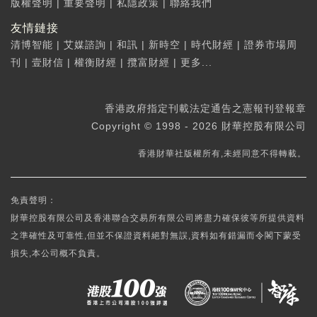
版權聲明
|
重要聲明
|
私隱政策
|
聯絡我們
友情鏈接
清博智能
|
艾媒諮詢
|
和訊
|
新時空
|
時代財經
|
證券市場周
刊
|
壹財信
|
權衡財經
|
攬富財經
|
更多...
香港政府指定刊載法定通告之憲報刊登報章
Copyright © 1998 - 2026 財華控股有限公司
香港財華社版權所有,未經同意不得轉載。
免責聲明：
財華控股有限公司及香港聯合交易所有限公司將盡力確保彼等所提供資料
之準確性及可靠性,但並不保證資料絕對無誤,資料如有錯漏而令閣下蒙受
損失,本公司概不負責。