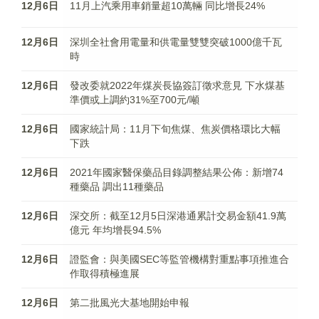
12月6日
11月上汽乘用車銷量超10萬輛 同比增長24%
12月6日
深圳全社會用電量和供電量雙雙突破1000億千瓦
時
12月6日
發改委就2022年煤炭長協簽訂徵求意見 下水煤基
準價或上調約31%至700元/噸
12月6日
國家統計局：11月下旬焦煤、焦炭價格環比大幅
下跌
12月6日
2021年國家醫保藥品目錄調整結果公佈：新增74
種藥品 調出11種藥品
12月6日
深交所：截至12月5日深港通累計交易金額41.9萬
億元 年均增長94.5%
12月6日
證監會：與美國SEC等監管機構對重點事項推進合
作取得積極進展
12月6日
第二批風光大基地開始申報