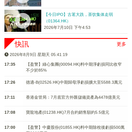
【今日IPO】古茗大跌，茶饮集体走弱
（01364.HK）
2026年7月10日 下午4:53
快訊
更多
2026年8月9日 星期天 05:41:19
17:35
【盈警】綠心集團(00094.HK)料中期淨虧損同比收窄
不少於85%
17:26
德適-B(02526.HK)中期歸母淨虧損擴大至5588.3萬元
17:11
香港金管局：7月底官方外匯儲備資產為4478億美元
17:08
寶龍地產(01238.HK)7月合約銷售額約5.5億元
17:00
【盈警】中慶股份(01855.HK)料中期除稅後虧損500萬