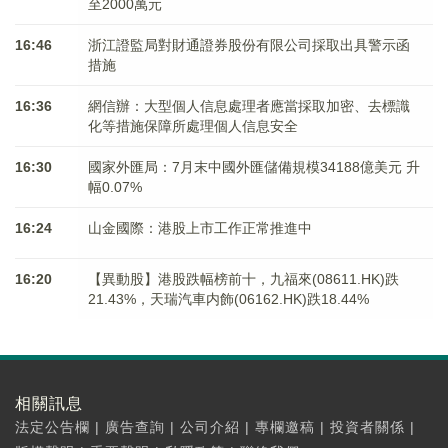
至2000萬元
16:46
浙江證監局對財通證券股份有限公司採取出具警示函
措施
16:36
網信辦：大型個人信息處理者應當採取加密、去標識
化等措施保障所處理個人信息安全
16:30
國家外匯局：7月末中國外匯儲備規模34188億美元 升
幅0.07%
16:24
山金國際：港股上市工作正常推進中
16:20
【異動股】港股跌幅榜前十，九福來(08611.HK)跌
21.43%，天瑞汽車内飾(06162.HK)跌18.44%
相關訊息
法定公告欄
|
廣告查詢
|
公司介紹
|
專欄邀稿
|
投資者關係
|