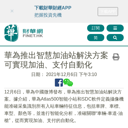
財華智庫網
FINTV
FINMETA
財華證券
媒體矩陣
下載財華財經APP
×
下載APP
智庫沙龍
聯絡我們
把握投資先機
訂閱
简
華為推出智慧加油站解決方案
可實現加油、支付自動化
日期：
2021年12月6日 下午3:10
12月6日，華為中國微博發布，華為推出智慧加油站解決方
案。據介紹，華為Atlas500智能小站和SDC軟件定義攝像機
能准確采集識別所有入站車輛特征信息，包括車牌、車標、
車型、顏色等，並進行智能化分析，准確關聯“車輛-車道-油
槍”，從而實現加油、支付的自動化。